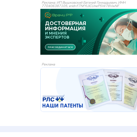
Реклама: ИП Вышковский Евгений Геннадьевич, ИНН
770406387105, erid=F7NfYUJCUneP5W78VwNF
Реклама