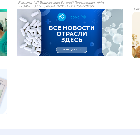
Реклама: ИП Вышковский Евгений Геннадьевич, ИНН
770406387105, erid=F7NfYUJCUneP5W79xufv
Рек