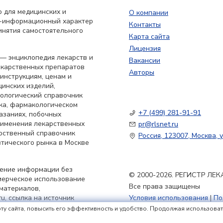
 для медицинских и
О компании
о-информационный характер
Контакты
инятия самостоятельного
Карта сайта
Лицензия
— энциклопедия лекарств и
Вакансии
екарственных препаратов
Авторы
 инструкциям, ценам и
цинских изделий,
кологический справочник
ка, фармакологическом
+7 (499) 281-91-91
азаниях, побочных
применения лекарственных
pr@rlsnet.ru
арственный справочник
Россия, 123007, Москва, у
тического рынка в Москве
нение информации без
© 2000-2026. РЕГИСТР Л
мерческое использование
Все права защищены
материалов,
u, ссылка на источник
Условия использования
|
По
Политика обработки файлов
ту сайта, повысить его эффективность и удобство. Продолжая использовать 