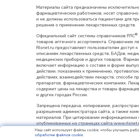
Материалы сайта предназначены исключительно
фармацевтических работников, носят справочн
и не должны использоваться пациентами для пр
решения о применении лекарственных средств.
®
Официальный сайт системы справочников РЛС
товаров аптечного ассортимента. Справочник л
Rlsnet.ru предоставляет пользователям доступ к
описаниям лекарственных средств, БАДов, меди
медицинских приборов и других товаров. Фарма
включает информацию о составе и форме выпус
действии, показаниях к применению, противопок
действиях, взаимодействии лекарств, способе 
препаратов, фармацевтических компаниях. Лек
содержит цены на лекарства и товары фармацев
и других городах России.
Запрещена передача, копирование, распростра
разрешения администратора сайта, а также ком
материалов. При цитировании информационных 
опубликованных на страницах сайта www.rlsnet.r
информации обязательна.
Наш сайт использует файлы cookie, чтобы улучшить рабо
обработки файлов cookie
.