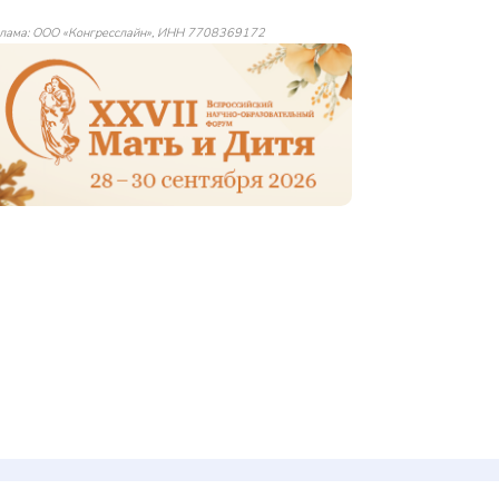
лама: ООО «Конгресслайн», ИНН 7708369172