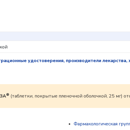
кой
трационные удостоверения, производители лекарства, 
®
ЗА
(таблетки, покрытые пленочной оболочкой, 25 мг) от
Фармакологическая груп