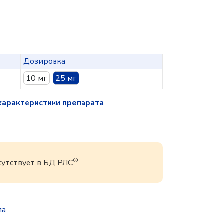
Дозировка
10 мг
25 мг
характеристики препарата
®
сутствует в БД РЛС
па