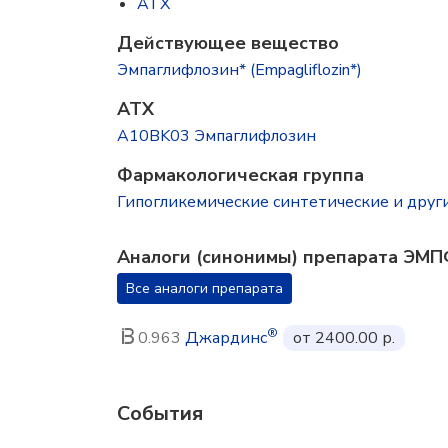
ATX
Действующее вещество
Эмпаглифлозин* (Empagliflozin*)
ATX
A10BK03 Эмпаглифлозин
Фармакологическая группа
Гипогликемические синтетические и друг
Аналоги (синонимы) препарата ЭМ
Все аналоги препарата
®
0.963
Джардинс
от 2400.00 р.
События