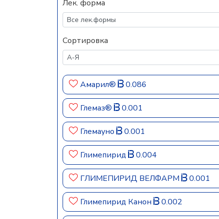
Лек. форма
Сортировка
Амарил®
0.086
Глемаз®
0.001
Глемауно
0.001
Глимепирид
0.004
ГЛИМЕПИРИД ВЕЛФАРМ
0.001
Глимепирид Канон
0.002