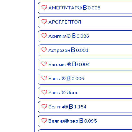
АМЕГЛУТАР®
0.005
АРОГЛЕПТОЛ
Асиглия®
0.086
Астрозон
0.001
Багомет®
0.004
Баета®
0.006
Баета® Лонг
Велгия®
1.154
Велгия® эко
0.095