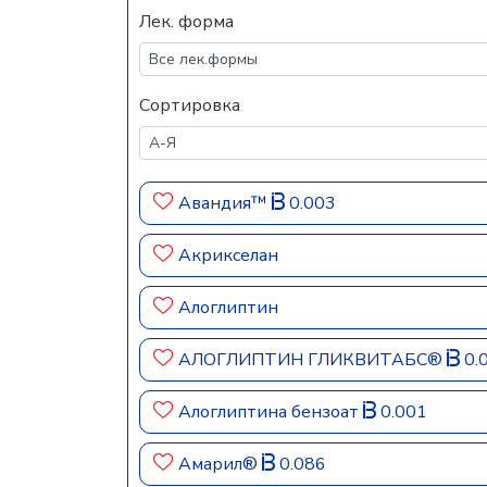
Лек. форма
Сортировка
Авандия™
0.003
Акрикселан
Алоглиптин
АЛОГЛИПТИН ГЛИКВИТАБС®
0.
Алоглиптина бензоат
0.001
Амарил®
0.086