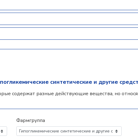
ипогликемические синтетические и другие средс
орые содержат разные действующие вещества, но относят
Фармгруппа