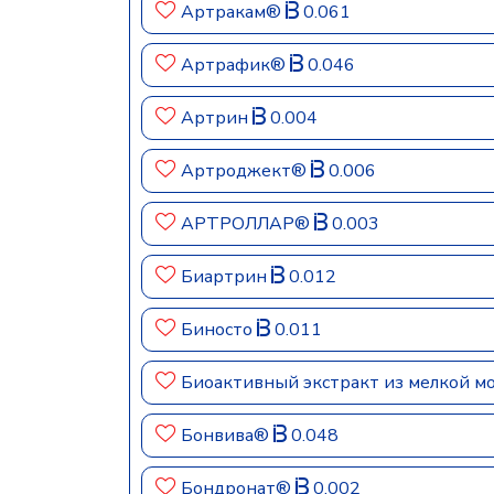
Артракам®
0.061
Артрафик®
0.046
Артрин
0.004
Артроджект®
0.006
АРТРОЛЛАР®
0.003
Биартрин
0.012
Биносто
0.011
Биоактивный экстракт из мелкой м
Бонвива®
0.048
Бондронат®
0.002