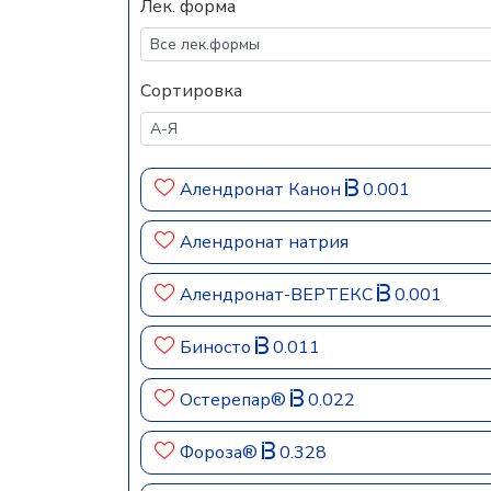
Лек. форма
Сортировка
Алендронат Канон
0.001
Алендронат натрия
Алендронат-ВЕРТЕКС
0.001
Биносто
0.011
Остерепар®
0.022
Фороза®
0.328