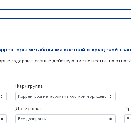
орректоры метаболизма костной и хрящевой тка
орые содержат разные действующие вещества, но относят
Фармгруппа
Дозировка
Пр