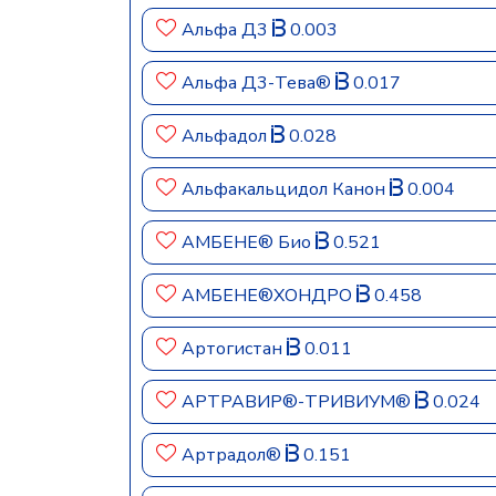
Альфа Д3
0.003
Альфа Д3-Тева®
0.017
Альфадол
0.028
Альфакальцидол Канон
0.004
АМБЕНЕ® Био
0.521
АМБЕНЕ®ХОНДРО
0.458
Артогистан
0.011
АРТРАВИР®-ТРИВИУМ®
0.024
Артрадол®
0.151