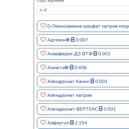
Сортировка
D-Глюкозамина сульфат натрия хло
Адгелон®
0.007
Акваферол-Д3 ВТФ
0.001
Акласта®
0.406
Алендронат Канон
0.001
Алендронат натрия
Алендронат-ВЕРТЕКС
0.001
Алфлутоп
2.194