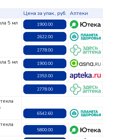
Цена за упак., руб.
Аптеки
кла 5 мл
1900.00
2622.00
2778.00
кла 5 мл
1900.00
2353.00
2778.00
стекла
О
6542.60
стекла
5800.00