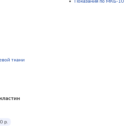
Показания по МКБ-10
евой ткани
кластин
0 р.