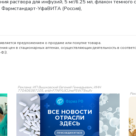
ния раствора для инфузий, 5 мг/6.25 мл, флакон темного 
 Фармстандарт-УфаВИТА (Россия),
является предложением о продаже или покупке товара.
ия цен в стационарных аптеках, осуществляющих деятельность в соответс
-ФЗ.
Реклама: ИП Вышковский Евгений Геннадьевич, ИНН
770406387105, erid=F7NfYUJCUneP5W79xufv
Рек