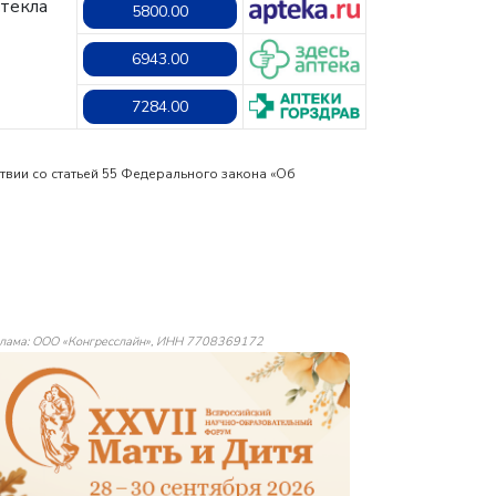
стекла
5800.00
6943.00
7284.00
твии со статьей 55 Федерального закона «Об
лама: ООО «Конгресслайн», ИНН 7708369172