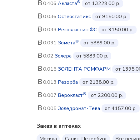
®
0.406
Акласта
от 13229.00 р.
0.036
Остеостатикс
от 9150.00 р.
0.033
Резокластин ФС
от 9150.00 р.
®
0.031
Зомета
от 5889.00 р.
0.02
Золера
от 5889.00 р.
0.015
ЗОЛЕНТА РОМФАРМ
от 1395.00
0.013
Резорба
от 2138.00 р.
®
0.007
Верокласт
от 2200.00 р.
0.005
Золедронат-Тева
от 4157.00 р.
Заказ в аптеках
Москва
Санкт-Петербург
Все реги