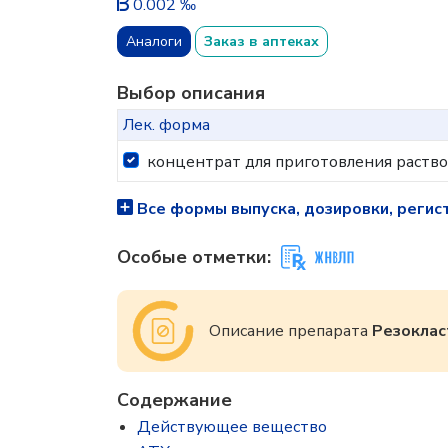
0.002 ‰
Аналоги
Заказ в аптеках
Выбор описания
Лек. форма
концентрат для приготовления раств
Все формы выпуска, дозировки, регис
Особые отметки:
Описание препарата
Резоклас
Содержание
Действующее вещество