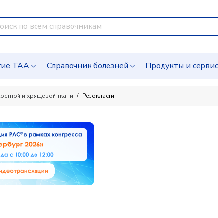
гие ТАА
Справочник болезней
Продукты и серви
остной и хрящевой ткани
Резокластин