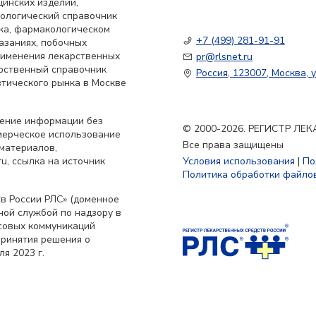
цинских изделий,
кологический справочник
ка, фармакологическом
+7 (499) 281-91-91
азаниях, побочных
применения лекарственных
pr@rlsnet.ru
арственный справочник
Россия, 123007, Москва, у
тического рынка в Москве
нение информации без
© 2000-2026. РЕГИСТР Л
мерческое использование
Все права защищены
материалов,
u, ссылка на источник
Условия использования
|
По
Политика обработки файлов
в России РЛС» (доменное
ьной службой по надзору в
совых коммуникаций
принятия решения о
я 2023 г.