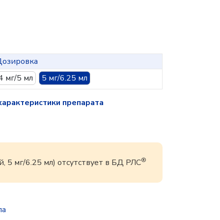
Дозировка
4 мг/5 мл
5 мг/6.25 мл
характеристики препарата
®
 5 мг/6.25 мл) отсутствует в БД РЛС
па