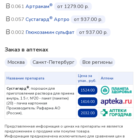
®
0.061
Артракам
от 1279.00 р.
®
0.057
Сустагард
Артро
от 937.00 р.
0.002
Глюкозамин сульфат
от 937.00 р.
Заказ в аптеках
Москва
Санкт-Петербург
Все регионы
Цена за
Название препарата
Аптеки
упак., руб.
®
Сустагард
, порошок для
1524.00
приготовления раствора для приема
внутрь, 1.5 г, №20 - пакет (пакетик)
1616.00
(20) - пачка картонная
Производитель: Рафарма АО
(Россия),
2032.00
Представленная информация о ценах на препараты не является
предложением о продаже или покупке товара.
Информация предназначена исключительно для сравнения цен в