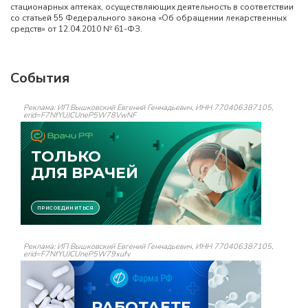
стационарных аптеках, осуществляющих деятельность в соответствии
со статьей 55 Федерального закона «Об обращении лекарственных
средств» от 12.04.2010 № 61-ФЗ.
События
Реклама: ИП Вышковский Евгений Геннадьевич, ИНН 770406387105,
erid=F7NfYUJCUneP5W78VwNF
Реклама: ИП Вышковский Евгений Геннадьевич, ИНН 770406387105,
erid=F7NfYUJCUneP5W79xufv