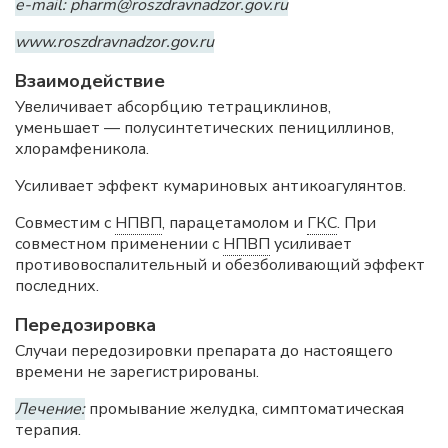
e-mail: pharm@roszdravnadzor.gov.ru
www.roszdravnadzor.gov.ru
Взаимодействие
Увеличивает абсорбцию тетрациклинов,
уменьшает — полусинтетических пенициллинов,
хлорамфеникола.
Усиливает эффект кумариновых антикоагулянтов.
Совместим с
НПВП
, парацетамолом и
ГКС
. При
совместном применении с
НПВП
усиливает
противовоспалительный и обезболивающий эффект
последних.
Передозировка
Случаи передозировки препарата до настоящего
времени не зарегистрированы.
Лечение:
промывание желудка, симптоматическая
терапия.