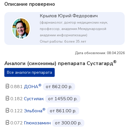
Описание проверено
Крылов Юрий Федорович
(фармаколог, доктор медицинских наук,
профессор, академик Международной
академии информатизации)
Опыт работы: более 35 лет
Дата обновления: 08.04.2026
®
Аналоги (синонимы) препарата Сустагард
Все аналоги препарата
®
0.881
ДОНА
от 862.00 р.
0.182
Сустилак
от 1455.00 р.
®
0.122
Эльбона
от 861.00 р.
0.072
Глюкозамин
от 300.00 р.