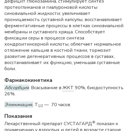
дефицит глюкозамина, стимулирует синтез
протеогликанов и гиалуроновой кислоты
синовиальной жидкости; увеличивает
проницаемость суставной капсулы, восстанавливает
ферментативные процессы в клетках синовиальной
мембраны и суставного хряща. Способствует
фиксации серы в процессе синтеза
хондроитинсерной кислоты, облегчает нормальное
отложение кальция в костной ткани, тормозит
развитие дегенеративных процессов в суставах,
восстанавливает их функцию, уменьшая суставные
боли.
Фармакокинетика
Абсорбция
. Всасывание в
ЖКТ
90%, биодоступность
26%.
Элиминация.
T
— 70 часов.
1/2
Показания
®
Лекарственный препарат СУСТАГАРД
показан к
применению у взрослых и детей в возрасте старше