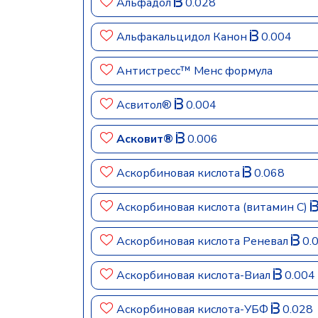
Альфадол
0.028
Альфакальцидол Канон
0.004
Антистресс™ Менс формула
Асвитол®
0.004
Асковит®
0.006
Аскорбиновая кислота
0.068
Аскорбиновая кислота (витамин C)
Аскорбиновая кислота Реневал
0.
Аскорбиновая кислота-Виал
0.004
Аскорбиновая кислота-УБФ
0.028