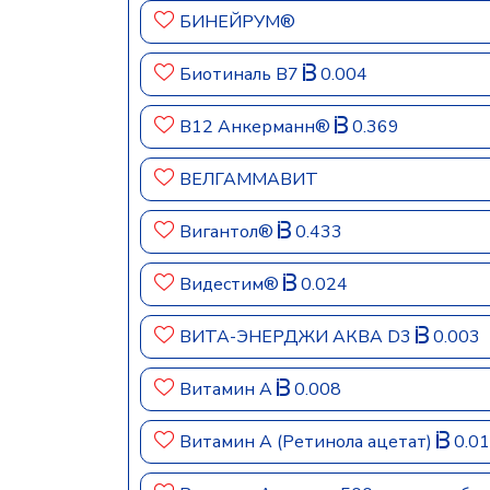
БИНЕЙРУМ®
Биотиналь B7
0.004
В12 Анкерманн®
0.369
ВЕЛГАММАВИТ
Вигантол®
0.433
Видестим®
0.024
ВИТА-ЭНЕРДЖИ АКВА D3
0.003
Витамин A
0.008
Витамин A (Ретинола ацетат)
0.01