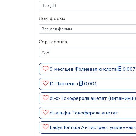
Лек. форма
Сортировка
9 месяцев Фолиевая кислота
0.007
D-Пантенол
0.001
dl-α-Токоферола ацетат (Витамин Е
dl-альфа-Токоферола ацетат
Ladys formula Антистресс усиленная