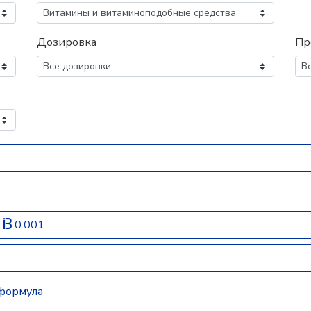
Дозировка
Пр
)
0.001
 формула