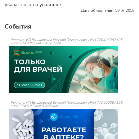
указанного на упаковке.
Дата обновления: 19.07.2019
События
Реклама: ИП Вышковский Евгений Геннадьевич, ИНН 770406387105,
erid=F7NfYUJCUneP5W78VwNF
Реклама: ИП Вышковский Евгений Геннадьевич, ИНН 770406387105,
erid=F7NfYUJCUneP5W79xufv