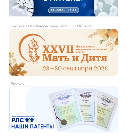
Реклама: ООО «Конгресслайн», ИНН 7708369172
Реклама