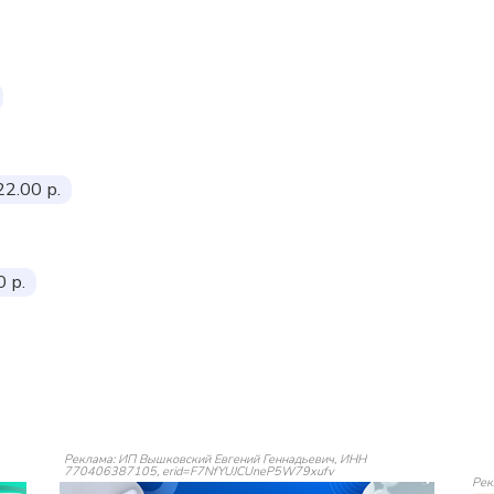
22.00 р.
 р.
Реклама: ИП Вышковский Евгений Геннадьевич, ИНН
770406387105, erid=F7NfYUJCUneP5W79xufv
Рек