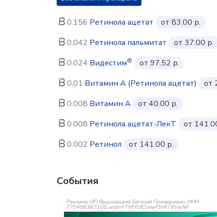
0.156
Ретинола ацетат
от 83.00 р.
0.042
Ретинола пальмитат
от 37.00 р.
®
0.024
Видестим
от 97.52 р.
0.01
Витамин A (Ретинола ацетат)
от 
0.008
Витамин A
от 40.00 р.
0.008
Ретинола ацетат-ЛекТ
от 141.00
0.002
Ретинол
от 141.00 р.
События
Реклама: ИП Вышковский Евгений Геннадьевич, ИНН
770406387105, erid=F7NfYUJCUneP5W78VwNF