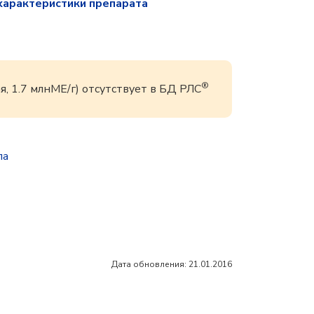
характеристики препарата
®
, 1.7 млнМЕ/г) отсутствует в БД РЛС
па
Дата обновления: 21.01.2016