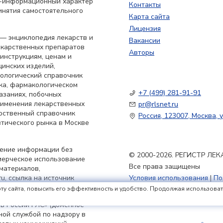
о-информационный характер
Контакты
инятия самостоятельного
Карта сайта
Лицензия
— энциклопедия лекарств и
Вакансии
екарственных препаратов
Авторы
 инструкциям, ценам и
цинских изделий,
кологический справочник
ка, фармакологическом
+7 (499) 281-91-91
азаниях, побочных
применения лекарственных
pr@rlsnet.ru
арственный справочник
Россия, 123007, Москва, у
тического рынка в Москве
нение информации без
© 2000-2026. РЕГИСТР Л
мерческое использование
Все права защищены
материалов,
u, ссылка на источник
Условия использования
|
По
Политика обработки файлов
ту сайта, повысить его эффективность и удобство. Продолжая использовать 
в России РЛС» (доменное
ьной службой по надзору в