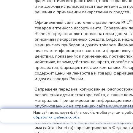
фармацевтических работников, носят справочн
и не должны использоваться пациентами для пр
решения о применении лекарственных средств.
®
Официальный сайт системы справочников РЛС
товаров аптечного ассортимента. Справочник л
Rlsnet.ru предоставляет пользователям доступ к
описаниям лекарственных средств, БАДов, меди
медицинских приборов и других товаров. Фарма
включает информацию о составе и форме выпус
действии, показаниях к применению, противопок
действиях, взаимодействии лекарств, способе 
препаратов, фармацевтических компаниях. Лек
содержит цены на лекарства и товары фармацев
и других городах России.
Запрещена передача, копирование, распростра
разрешения администратора сайта, а также ком
материалов. При цитировании информационных 
опубликованных на страницах сайта www.rlsnet.r
информации обязательна.
Наш сайт использует файлы cookie, чтобы улучшить рабо
обработки файлов cookie
.
Сетевое издание «Регистр лекарственных средст
имя сайта: rlsnet.ru) зарегистрировано Федерал