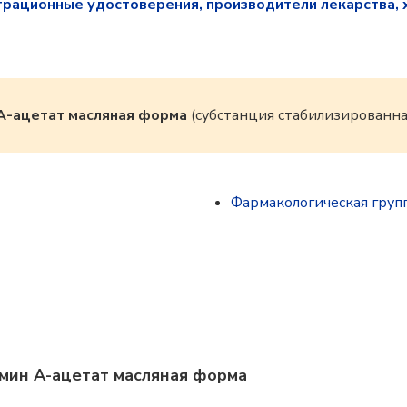
трационные удостоверения, производители лекарства, 
A-ацетат масляная форма
(субстанция стабилизированная
Фармакологическая груп
амин A-ацетат масляная форма