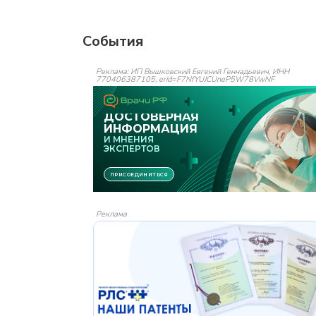
События
Реклама: ИП Вышковский Евгений Геннадьевич, ИНН
770406387105, erid=F7NfYUJCUneP5W78VwNF
Реклама