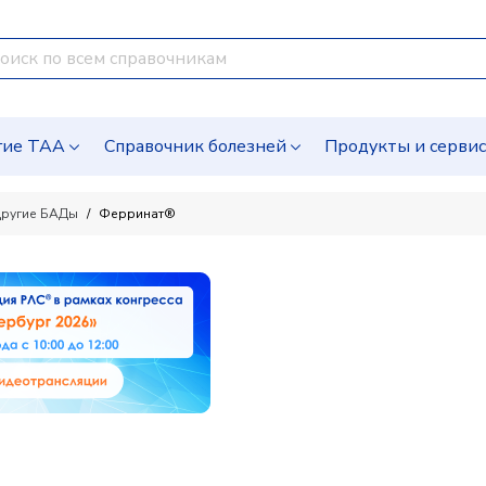
гие ТАА
Справочник болезней
Продукты и серви
ругие БАДы
Ферринат®