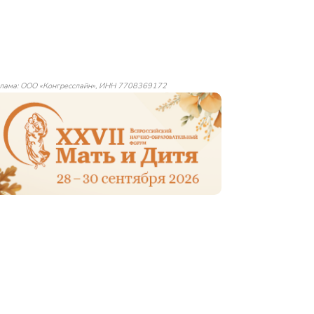
лама: ООО «Конгресслайн», ИНН 7708369172