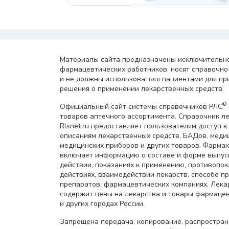
Материалы сайта предназначены исключительно
фармацевтических работников, носят справочн
и не должны использоваться пациентами для пр
решения о применении лекарственных средств.
®
Официальный сайт системы справочников РЛС
товаров аптечного ассортимента. Справочник л
Rlsnet.ru предоставляет пользователям доступ к
описаниям лекарственных средств, БАДов, меди
медицинских приборов и других товаров. Фарма
включает информацию о составе и форме выпус
действии, показаниях к применению, противопок
действиях, взаимодействии лекарств, способе 
препаратов, фармацевтических компаниях. Лек
содержит цены на лекарства и товары фармацев
и других городах России.
Запрещена передача, копирование, распростра