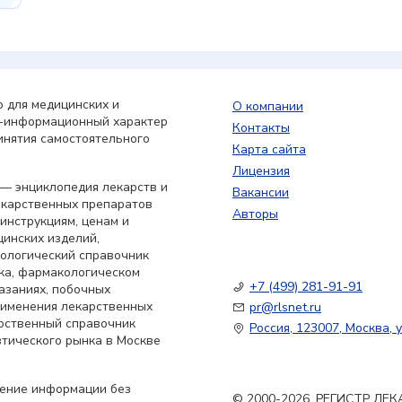
 для медицинских и
О компании
о-информационный характер
Контакты
инятия самостоятельного
Карта сайта
Лицензия
— энциклопедия лекарств и
Вакансии
екарственных препаратов
Авторы
 инструкциям, ценам и
цинских изделий,
кологический справочник
ка, фармакологическом
+7 (499) 281-91-91
азаниях, побочных
применения лекарственных
pr@rlsnet.ru
арственный справочник
Россия, 123007, Москва, у
тического рынка в Москве
нение информации без
© 2000-2026. РЕГИСТР Л