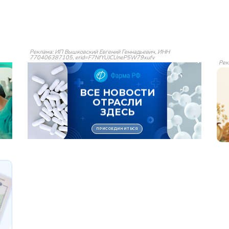
Реклама: ИП Вышковский Евгений Геннадьевич, ИНН
770406387105, erid=F7NfYUJCUneP5W79xufv
Рек