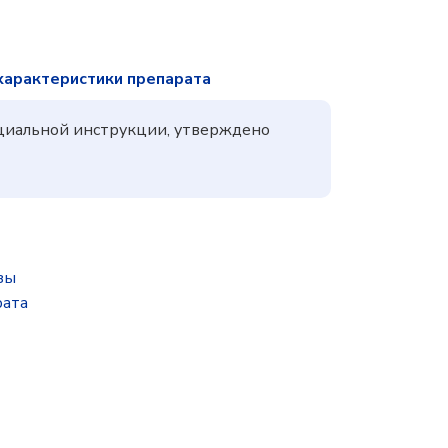
характеристики препарата
ициальной инструкции, утверждено
зы
рата