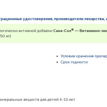
трационные удостоверения, производители лекарства, 
®
огически активной добавки
Сана-Сол
— Витаминно-мин
50 мг)
Условия хранения препа
Срок годности
инеральных веществ для детей 4-10 лет