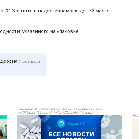
5 °C. Хранить в недоступном для детей месте.
одности, указанного на упаковке.
ндровна
(Провизор)
Реклама: ИП Вышковский Евгений Геннадьевич, ИНН
770406387105, erid=F7NfYUJCUneP5W79xufv
Рек