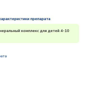
характеристики препарата
еральный комплекс для детей 4-10
рата