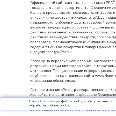
®
Официальный сайт системы справочников РЛС
товаров аптечного ассортимента. Справочник л
Rlsnet.ru предоставляет пользователям доступ к
описаниям лекарственных средств, БАДов, меди
медицинских приборов и других товаров. Фарма
включает информацию о составе и форме выпус
действии, показаниях к применению, противопок
действиях, взаимодействии лекарств, способе 
препаратов, фармацевтических компаниях. Лек
содержит цены на лекарства и товары фармацев
и других городах России.
Запрещена передача, копирование, распростра
разрешения администратора сайта, а также ком
материалов. При цитировании информационных 
опубликованных на страницах сайта www.rlsnet.r
информации обязательна.
Сетевое издание «Регистр лекарственных средст
имя сайта: rlsnet.ru) зарегистрировано Федерал
сфере связи, информационных технологий и мас
Наш сайт использует файлы cookie, чтобы улучшить рабо
(Роскомнадзор), регистрационный номер и дата 
обработки файлов cookie
.
регистрации: серия Эл № ФС77-85156 от 25 апрел