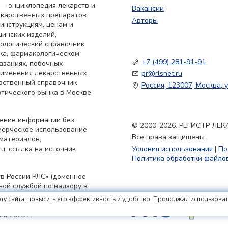
— энциклопедия лекарств и
Вакансии
екарственных препаратов
Авторы
 инструкциям, ценам и
цинских изделий,
кологический справочник
ка, фармакологическом
+7 (499) 281-91-91
азаниях, побочных
применения лекарственных
pr@rlsnet.ru
арственный справочник
Россия, 123007, Москва, у
тического рынка в Москве
нение информации без
© 2000-2026. РЕГИСТР Л
мерческое использование
Все права защищены
материалов,
u, ссылка на источник
Условия использования
|
По
Политика обработки файлов
в России РЛС» (доменное
ьной службой по надзору в
совых коммуникаций
ту сайта, повысить его эффективность и удобство. Продолжая использовать 
принятия решения о
я 2023 г.