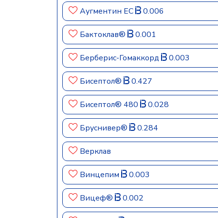
Аугментин ЕС
0.006
Бактоклав®
0.001
Берберис-Гомаккорд
0.003
Бисептол®
0.427
Бисептол® 480
0.028
Бруснивер®
0.284
Верклав
Винцепим
0.003
Вицеф®
0.002