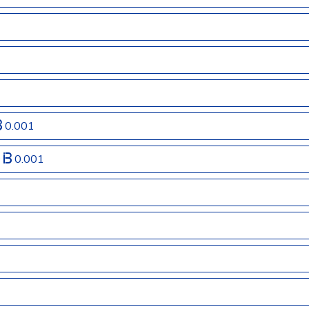
0.001
®
0.001