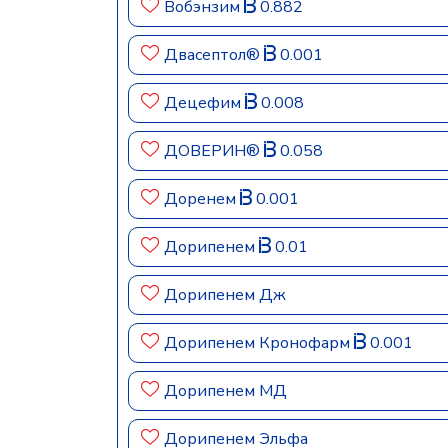
Вобэнзим
0.882
Двасептол®
0.001
Децефим
0.008
ДОВЕРИН®
0.058
Доренем
0.001
Дорипенем
0.01
Дорипенем Дж
Дорипенем Кронофарм
0.001
Дорипенем МД
Дорипенем Эльфа