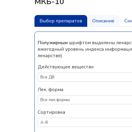
МКБ-10
Выбор препаратов
Описание
Си
Полужирным
шрифтом выделены лекарств
ежегодный уровень индекса информацио
лекарстве).
Действующее вещество
Лек. форма
Сортировка