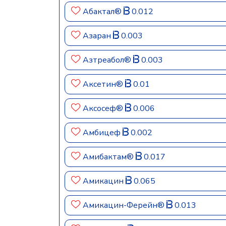
Абактал®
0.012
Азаран
0.003
Азтреабол®
0.003
Аксетин®
0.01
Аксосеф®
0.006
Амбицеф
0.002
Амибактам®
0.017
Амикацин
0.065
Амикацин-Ферейн®
0.013