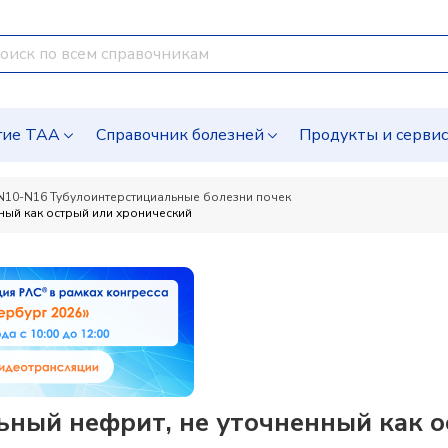
гие ТАА
Справочник болезней
Продукты и серви
N10-N16 Тубулоинтерстициальные болезни почек
ный как острый или хронический
ный нефрит, не уточненный как о