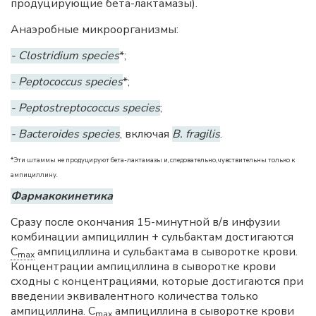
продуцирующие бета-лактамазы).
Анаэробные микроорганизмы:
- Clostridium species
*;
- Peptococcus species
*;
- Peptostreptococcus species
;
- Bacteroides species
, включая
B. fragilis
.
*Эти штаммы не продуцируют бета-лактамазы и, следовательно, чувствительны только к
ампициллину.
Фармакокинетика
Сразу после окончания 15-минутной в/в инфузии
комбинации ампициллин + сульбактам достигаются
C
ампициллина и сульбактама в сыворотке крови.
max
Концентрации ампициллина в сыворотке крови
сходны с концентрациями, которые достигаются при
введении эквивалентного количества только
ампициллина.
C
ампициллина в сыворотке крови
max