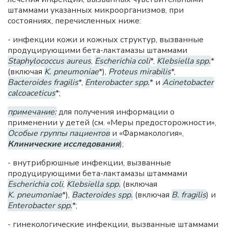
штаммами указанных микроорганизмов, при
состояниях, перечисленных ниже:
- инфекции кожи и кожных структур, вызванные
продуцирующими бета-лактамазы штаммами
Staphylococcus aureus
,
Escherichia coli
*,
Klebsiella spp.
*
(включая
K. pneumoniae
*),
Proteus mirabilis
*,
Bacteroides fragilis
*,
Enterobacter spp.
* и
Acinetobacter
calcoaceticus
*;
примечание:
для получения информации о
применении у детей (см. «Меры предосторожности»,
Особые группы пациентов
и «Фармакология»,
Клинические исследования
);
- внутрибрюшные инфекции, вызванные
продуцирующими бета-лактамазы штаммами
Escherichia coli
,
Klebsiella spp.
(включая
K. pneumoniae
*),
Bacteroides spp.
(включая
B. fragilis
) и
Enterobacter spp.
*;
- гинекологические инфекции, вызванные штаммами