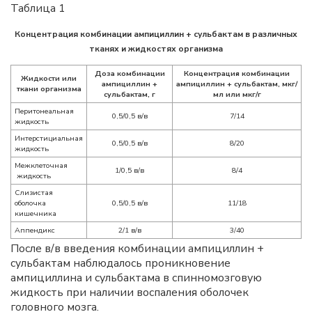
Таблица 1
Концентрация комбинации ампициллин + сульбактам в различных
тканях и жидкостях организма
Доза комбинации
Концентрация комбинации
Жидкости или
ампициллин +
ампициллин + сульбактам, мкг/
ткани организма
сульбактам, г
мл или мкг/г
Перитонеальная
0,5/0,5 в/в
7/14
жидкость
Интерстициальная
0,5/0,5 в/в
8/20
жидкость
Межклеточная
1/0,5 в/в
8/4
жидкость
Слизистая
оболочка
0,5/0,5 в/в
11/18
кишечника
Аппендикс
2/1 в/в
3/40
После в/в введения комбинации ампициллин +
сульбактам наблюдалось проникновение
ампициллина и сульбактама в спинномозговую
жидкость при наличии воспаления оболочек
головного мозга.