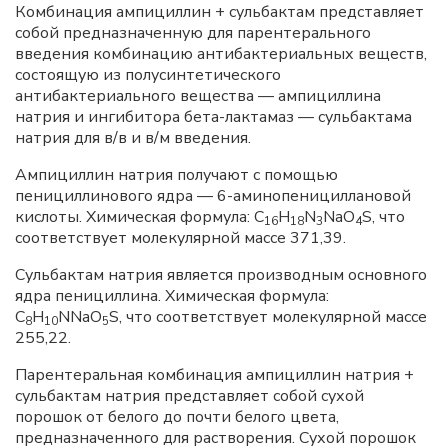
Комбинация ампициллин + сульбактам представляет
собой предназначенную для парентерального
введения комбинацию антибактериальных веществ,
состоящую из полусинтетического
антибактериального вещества — ампициллина
натрия и ингибитора бета-лактамаз — сульбактама
натрия для в/в и в/м введения.
Ампициллин натрия получают с помощью
пенициллинового ядра — 6-аминопенициллановой
кислоты. Химическая формула: C
H
N
NaO
S, что
16
18
3
4
соответствует молекулярной массе 371,39.
Сульбактам натрия является производным основного
ядра пенициллина. Химическая формула:
C
H
NNaO
S, что соответствует молекулярной массе
8
10
5
255,22.
Парентеральная комбинация ампициллин натрия +
сульбактам натрия представляет собой сухой
порошок от белого до почти белого цвета,
предназначенного для растворения. Сухой порошок