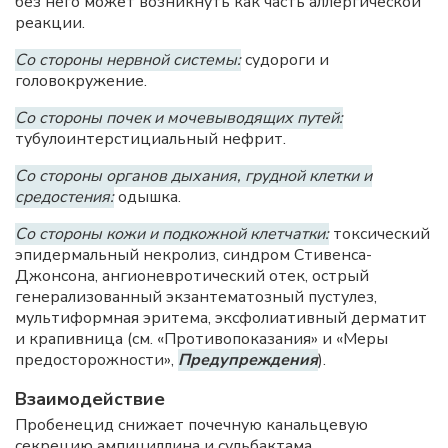
без него может возникнуть как часть аллергической
реакции.
Со стороны нервной системы:
судороги и
головокружение.
Со стороны почек и мочевыводящих путей:
тубулоинтерстициальный нефрит.
Со стороны органов дыхания, грудной клетки и
средостения:
одышка.
Со стороны кожи и подкожной клетчатки:
токсический
эпидермальный некролиз, синдром Стивенса-
Джонсона, ангионевротический отек, острый
генерализованный экзантематозный пустулез,
мультиформная эритема, эксфолиативный дерматит
и крапивница (см. «Противопоказания» и «Меры
предосторожности»,
Предупреждения
).
Взаимодействие
Пробенецид снижает почечную канальцевую
секрецию ампициллина и сульбактама.