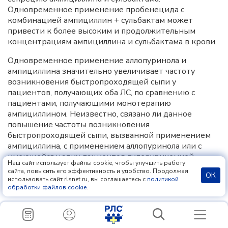
Одновременное применение пробенецида с
комбинацией ампициллин + сульбактам может
привести к более высоким и продолжительным
концентрациям ампициллина и сульбактама в крови.
Одновременное применение аллопуринола и
ампициллина значительно увеличивает частоту
возникновения быстропроходящей сыпи у
пациентов, получающих оба ЛС, по сравнению с
пациентами, получающими монотерапию
ампициллином. Неизвестно, связано ли данное
повышение частоты возникновения
быстропроходящей сыпи, вызванной применением
ампициллина, с применением аллопуринола или с
имеющейся у этих пациентов гиперурикемией.
Наш сайт использует файлы cookie, чтобы улучшить работу
Данные по одновременному применению
сайта, повысить его эффективность и удобство. Продолжая
ОК
комбинации ампициллин + сульбактам и
использовать сайт rlsnet.ru, вы соглашаетесь с
политикой
обработки файлов cookie
.
аллопуринола отсутствуют.
Комбинацию ампициллин + сульбактам и
аминогликозиды не следует смешивать вследствие