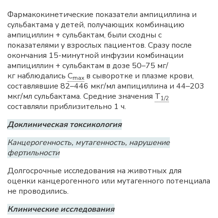
Фармакокинетические показатели ампициллина и
сульбактама у детей, получающих комбинацию
ампициллин + сульбактам, были сходны с
показателями у взрослых пациентов. Сразу после
окончания 15-минутной инфузии комбинации
ампициллин + сульбактам в дозе 50–75 мг/
кг наблюдались
C
в сыворотке и плазме крови,
max
составлявшие 82–446 мкг/мл ампициллина и 44–203
мкг/мл сульбактама. Средние значения
T
1/2
составляли приблизительно 1 ч.
Доклиническая токсикология
Канцерогенность, мутагенность, нарушение
фертильности
Долгосрочные исследования на животных для
оценки канцерогенного или мутагенного потенциала
не проводились.
Клинические исследования