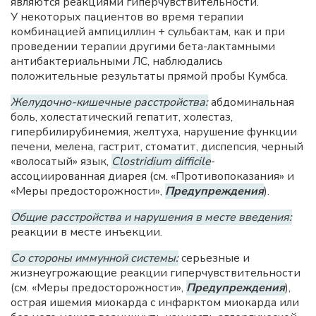
являются реакциями гиперчувствительности.
У некоторых пациентов во время терапии
комбинацией ампициллин + сульбактам, как и при
проведении терапии другими бета-лактамными
антибактериальными ЛС, наблюдались
положительные результаты прямой пробы Кумбса.
Желудочно-кишечные расстройства:
абдоминальная
боль, холестатический гепатит, холестаз,
гипербилирубинемия, желтуха, нарушение функции
печени, мелена, гастрит, стоматит, диспепсия, черный
«волосатый» язык,
Clostridium difficile
-
ассоциированная диарея (см. «Противопоказания» и
«Меры предосторожности»,
Предупреждения
).
Общие расстройства и нарушения в месте введения:
реакции в месте инъекции.
Со стороны иммунной системы:
серьезные и
жизнеугрожающие реакции гиперчувствительности
(см. «Меры предосторожности»,
Предупреждения
),
острая ишемия миокарда с инфарктом миокарда или