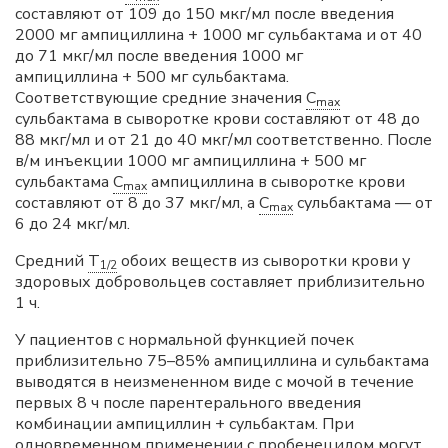
составляют от 109 до 150 мкг/мл после введения
2000 мг ампициллина + 1000 мг сульбактама и от 40
до 71 мкг/мл после введения 1000 мг
ампициллина + 500 мг сульбактама.
Соответствующие средние значения
C
max
сульбактама в сыворотке крови составляют от 48 до
88 мкг/мл и от 21 до 40 мкг/мл соответственно. После
в/м инъекции 1000 мг ампициллина + 500 мг
сульбактама
C
ампициллина в сыворотке крови
max
составляют от 8 до 37 мкг/мл, а
C
сульбактама — от
max
6 до 24 мкг/мл.
Средний
T
обоих веществ из сыворотки крови у
1/2
здоровых добровольцев составляет приблизительно
1 ч.
У пациентов с нормальной функцией почек
приблизительно 75–85% ампициллина и сульбактама
выводятся в неизмененном виде с мочой в течение
первых 8 ч после парентерального введения
комбинации ампициллин + сульбактам. При
одновременном применении с пробенецидом могут