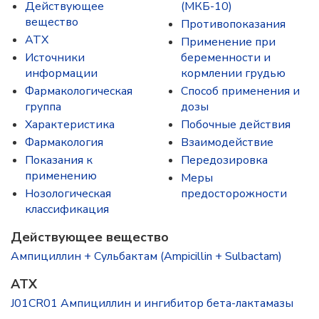
Действующее
(МКБ-10)
вещество
Противопоказания
ATX
Применение при
Источники
беременности и
информации
кормлении грудью
Фармакологическая
Способ применения и
группа
дозы
Характеристика
Побочные действия
Фармакология
Взаимодействие
Показания к
Передозировка
применению
Меры
Нозологическая
предосторожности
классификация
Действующее вещество
Ампициллин + Сульбактам (Ampicillin + Sulbactam)
ATX
J01CR01 Ампициллин и ингибитор бета-лактамазы