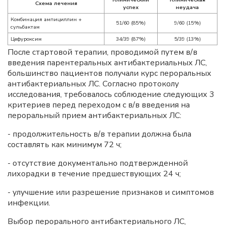
Схема лечения
успех
неудача
Комбинация ампициллин +
51/60 (85%)
9/60 (15%)
сульбактам
Цефуроксим
34/39 (87%)
5/39 (13%)
После стартовой терапии, проводимой путем в/в
введения парентеральных антибактериальных ЛС,
большинство пациентов получали курс пероральных
антибактериальных ЛС. Согласно протоколу
исследования, требовалось соблюдение следующих 3
критериев перед переходом с в/в введения на
пероральный прием антибактериальных ЛС:
- продолжительность в/в терапии должна была
составлять как минимум 72 ч;
- отсутствие документально подтвержденной
лихорадки в течение предшествующих 24 ч;
- улучшение или разрешение признаков и симптомов
инфекции.
Выбор перорального антибактериального ЛС,