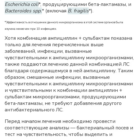
Escherichia coli
*, продуцирующими бета-лактамазы, и
Bacteroides spp.
* (включая
B. fragilis
*).
*Эффективность в отношении данного микроорганизма в этой системе органов была
изучена менее чем при 10 инфекциях.
Хотя комбинация ампициллин + сульбактам показана
только для лечения перечисленных выше
заболеваний, инфекции, вызванные
чувствительными к ампициллину микроорганизмами,
также поддаются лечению данной комбинацией ЛС
благодаря содержащемуся в ней ампициллину. Таким
образом, смешанные инфекции, вызванные
чувствительными к ампициллину микроорганизмами
и чувствительными к комбинации ампициллин +
сульбактам микроорганизмами, продуцирующими
бета-лактамазы, не требуют добавления другого
антибактериального ЛС.
Перед началом лечения необходимо провести
соответствующие анализы — бактериальный посев и
тест на чувствительность, чтобы выделить и