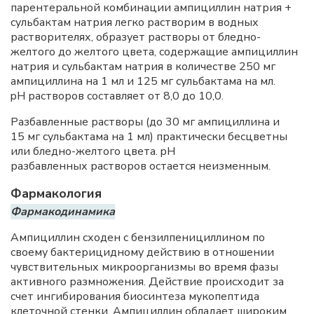
парентеральной комбинации ампициллин натрия +
сульбактам натрия легко растворим в водных
растворителях, образует растворы от бледно-
желтого до желтого цвета, содержащие ампициллин
натрия и сульбактам натрия в количестве 250 мг
ампициллина на 1 мл и 125 мг сульбактама на мл.
pH растворов составляет от 8,0 до 10,0.
Разбавленные растворы (до 30 мг ампициллина и
15 мг сульбактама на 1 мл) практически бесцветны
или бледно-желтого цвета. pH
разбавленных растворов остается неизменным.
Фармакология
Фармакодинамика
Ампициллин сходен с бензилпенициллином по
своему бактерицидному действию в отношении
чувствительных микроорганизмы во время фазы
активного размножения. Действие происходит за
счет ингибирования биосинтеза мукопептида
клеточной стенки. Ампициллин обладает широким