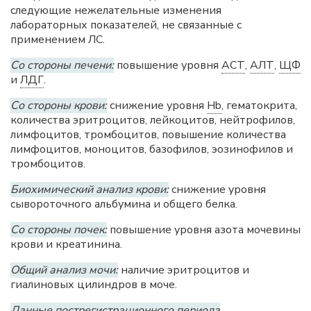
следующие нежелательные изменения
лабораторных показателей, не связанные с
применением ЛС.
Со стороны печени:
повышение уровня
АСТ
,
АЛТ
,
ЩФ
и
ЛДГ
.
Со стороны крови:
снижение уровня
Hb
, гематокрита,
количества эритроцитов, лейкоцитов, нейтрофилов,
лимфоцитов, тромбоцитов, повышение количества
лимфоцитов, моноцитов, базофилов, эозинофилов и
тромбоцитов.
Биохимический анализ крови:
снижение уровня
сывороточного альбумина и общего белка.
Со стороны почек:
повышение уровня азота мочевины
крови и креатинина.
Общий анализ мочи:
наличие эритроцитов и
гиалиновых цилиндров в моче.
Данные пострегистрационного периода