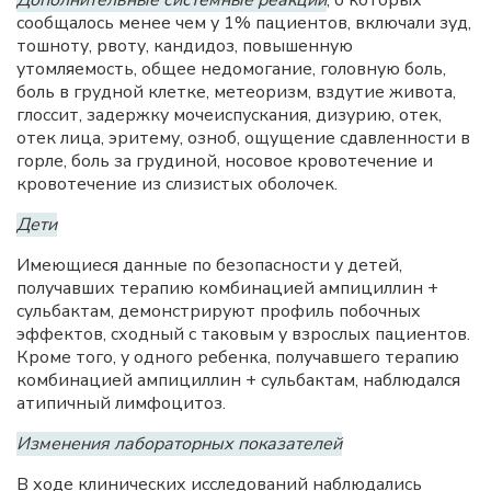
Дополнительные системные реакции
, о которых
сообщалось менее чем у 1% пациентов, включали зуд,
тошноту, рвоту, кандидоз, повышенную
утомляемость, общее недомогание, головную боль,
боль в грудной клетке, метеоризм, вздутие живота,
глоссит, задержку мочеиспускания, дизурию, отек,
отек лица, эритему, озноб, ощущение сдавленности в
горле, боль за грудиной, носовое кровотечение и
кровотечение из слизистых оболочек.
Дети
Имеющиеся данные по безопасности у детей,
получавших терапию комбинацией ампициллин +
сульбактам, демонстрируют профиль побочных
эффектов, сходный с таковым у взрослых пациентов.
Кроме того, у одного ребенка, получавшего терапию
комбинацией ампициллин + сульбактам, наблюдался
атипичный лимфоцитоз.
Изменения лабораторных показателей
В ходе клинических исследований наблюдались