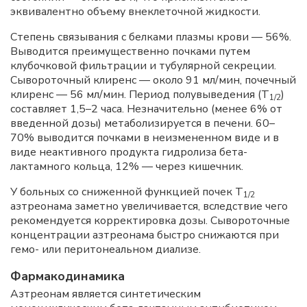
эквивалентно объему внеклеточной жидкости.
Степень связывания с белками плазмы крови — 56%.
Выводится преимущественно почками путем
клубочковой фильтрации и тубулярной секреции.
Сывороточный клиренс — около 91 мл/мин, почечный
клиренс — 56 мл/мин. Период полувыведения (Т
)
1/2
составляет 1,5–2 часа. Незначительно (менее 6% от
введенной дозы) метаболизируется в печени. 60–
70% выводится почками в неизмененном виде и в
виде неактивного продукта гидролиза бета-
лактамного кольца, 12% — через кишечник.
У больных со сниженной функцией почек Т
1/2
азтреонама заметно увеличивается, вследствие чего
рекомендуется корректировка дозы. Сывороточные
концентрации азтреонама быстро снижаются при
гемо- или перитонеальном диализе.
Фармакодинамика
Азтреонам является синтетическим