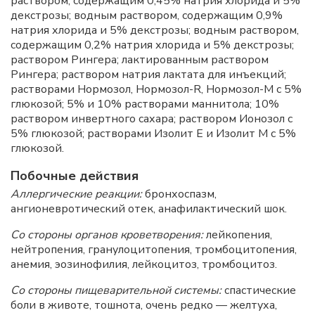
раствором, содержащим 0,45% натрия хлорида и 5%
декстрозы; водным раствором, содержащим 0,9%
натрия хлорида и 5% декстрозы; водным раствором,
содержащим 0,2% натрия хлорида и 5% декстрозы;
раствором Рингера; лактированным раствором
Рингера; раствором натрия лактата для инъекций;
растворами Нормозол, Нормозол-R, Нормозол-М с 5%
глюкозой; 5% и 10% растворами маннитола; 10%
раствором инвертного сахара; раствором Ионозол с
5% глюкозой; растворами Изолит Е и Изолит М с 5%
глюкозой.
Побочные действия
Аллергические реакции:
бронхоспазм,
ангионевротический отек, анафилактический шок.
Со стороны органов кроветворения:
лейкопения,
нейтропения, гранулоцитопения, тромбоцитопения,
анемия, эозинофилия, лейкоцитоз, тромбоцитоз.
Со стороны пищеварительной системы:
спастические
боли в животе, тошнота, очень редко — желтуха,