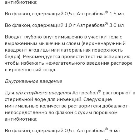
антибиотика:
®
Во флакон, содержащий 0,5 г Азтреабола
1,5 мл
®
Во флакон, содержащий 1,0 г Азтреабола
3,0 мл
Вводят глубоко внутримышечно в участки тела с
выраженным мышечным слоем (верхненаружный
квадрант ягодицы или латеральная поверхность
бедра). Рекомендуется провести тест на аспирацию,
чтобы избежать нежелательного введения раствора
в кровеносный сосуд.
Внутривенное введение
®
Для
в/в струйного введения
Азтреабол
растворяют в
стерильной воде для инъекций. Следующие
минимальные количества растворителя добавляют
непосредственно во флакон с сухим порошком
антибиотика:
®
Во флакон, содержащий 0,5 г Азтреабола
6 мл