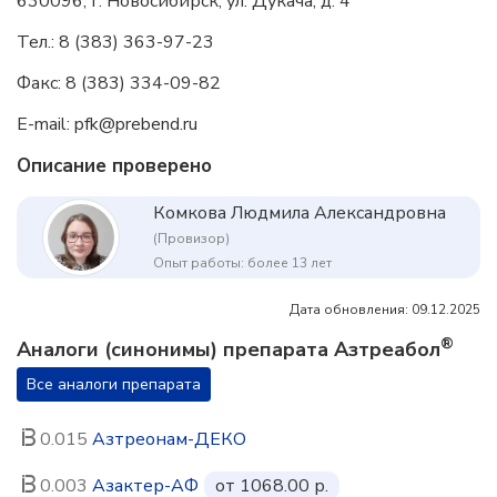
630096, г. Новосибирск, ул. Дукача, д. 4
Тел.: 8 (383) 363-97-23
Факс: 8 (383) 334-09-82
E-mail: pfk@prebend.ru
Описание проверено
Комкова Людмила Александровна
(Провизор)
Опыт работы: более 13 лет
Дата обновления: 09.12.2025
®
Аналоги (синонимы) препарата Азтреабол
Все аналоги препарата
0.015
Азтреонам-ДЕКО
0.003
Азактер-АФ
от 1068.00 р.