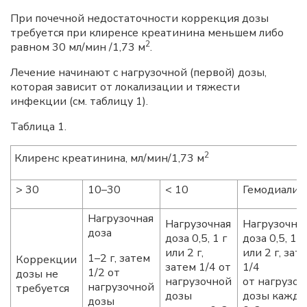
При почечной недостаточности коррекция дозы
требуется при клиренсе креатинина меньшем либо
2
равном 30 мл/мин /1,73 м
.
Лечение начинают с нагрузочной (первой) дозы,
которая зависит от локализации и тяжести
инфекции (см. таблицу 1).
Таблица 1.
2
Клиренс креатинина, мл/мин/1,73 м
> 30
10–30
< 10
Гемодиализ
Нагрузочная
Нагрузочная
Нагрузочна
доза
доза 0,5, 1 г
доза 0,5, 1 г
или 2 г,
или 2 г, зат
1–2 г, затем
Коррекции
затем 1/4 от
1/4
1/2 от
дозы не
нагрузочной
от нагрузоч
нагрузочной
требуется
дозы
дозы кажд
дозы