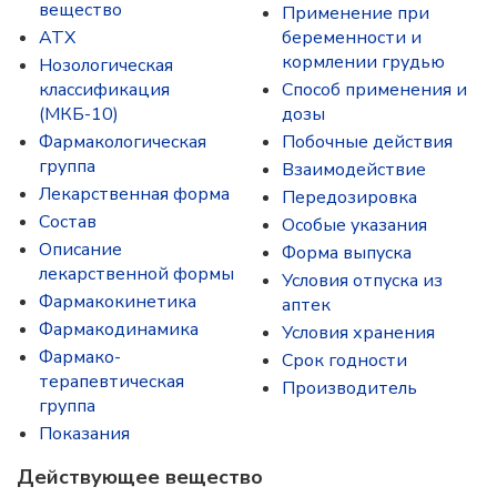
вещество
Применение при
ATX
беременности и
кормлении грудью
Нозологическая
классификация
Способ применения и
(МКБ-10)
дозы
Фармакологическая
Побочные действия
группа
Взаимодействие
Лекарственная форма
Передозировка
Состав
Особые указания
Описание
Форма выпуска
лекарственной формы
Условия отпуска из
Фармакокинетика
аптек
Фармакодинамика
Условия хранения
Фармако-
Срок годности
терапевтическая
Производитель
группа
Показания
Действующее вещество