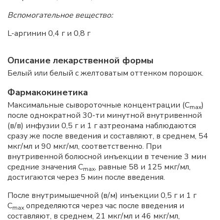
Вспомогательное вещество:
L-аргинин 0,4 г и 0,8 г
Описание лекарственной формы
Белый или белый с желтоватым оттенком порошок.
Фармакокинетика
Максимальные сывороточные концентрации (С
)
max
после однократной 30-ти минутной внутривенной
(в/в) инфузии 0,5 г и 1 г азтреонама наблюдаются
сразу же после введения и составляют, в среднем, 54
мкг/мл и 90 мкг/мл, соответственно. При
внутривенной болюсной инъекции в течение 3 мин
средние значения С
, равные 58 и 125 мкг/мл,
max
достигаются через 5 мин после введения.
После внутримышечной (в/м) инъекции 0,5 г и 1 г
С
определяются через час после введения и
max
составляют, в среднем, 21 мкг/мл и 46 мкг/мл,