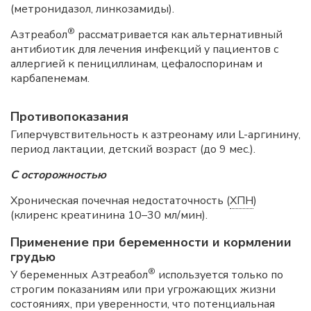
(метронидазол, линкозамиды).
®
Азтреабол
рассматривается как альтернативный
антибиотик для лечения инфекций у пациентов с
аллергией к пенициллинам, цефалоспоринам и
карбапенемам.
Противопоказания
Гиперчувствительность к азтреонаму или L-аргинину,
период лактации, детский возраст (до 9 мес.).
С осторожностью
Хроническая почечная недостаточность (
ХПН
)
(клиренс креатинина 10–30 мл/мин).
Применение при беременности и кормлении
грудью
®
У беременных Азтреабол
используется только по
строгим показаниям или при угрожающих жизни
состояниях, при уверенности, что потенциальная