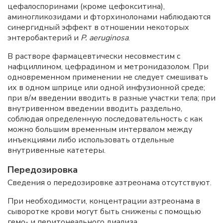
цефалоспоринами (кроме цефокситина),
аминогликозидами и фторхинолонами наблюдаются
синергидный эффект в отношении некоторых
энтеробактерий и
P. aeruginosa
.
В растворе фармацевтически несовместим с
нафциллином, цефрадином и метронидазолом. При
одновременном применении не следует смешивать
их в одном шприце или одной инфузионной среде;
при в/м введении вводить в разные участки тела; при
внутривенном введении вводить раздельно,
соблюдая определенную последовательность с как
можно большим временным интервалом между
инъекциями либо использовать отдельные
внутривенные катетеры.
Передозировка
Сведения о передозировке азтреонама отсутствуют.
При необходимости, концентрации азтреонама в
сыворотке крови могут быть снижены с помощью
гемо- и перитонеального диализа.