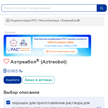
Энциклопедия РЛС
/
Монобактамы
/
Азтреабол®
Реклама
®
Азтреабол
(Aztreobol)
0.003 ‰
Аналоги
Заказ в аптеках
Выбор описания
порошок для приготовления раствора для