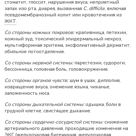
стоматит, глоссит, нарушения вкуса, неприятный
запах изо рта, диарея, вызванная
С. difficile
, включая
псевдомембранозный колит или кровотечения из
ЖКТ
.
Со стороны кожных покровов:
крапивница, петехии,
кожный зуд, токсический эпидермальный некроз,
мультиформная эритема, эксфолиативный дерматит,
обильное потоотделение.
Со стороны нервной системы:
парестезии, судороги,
бессонница, головная боль, головокружение.
Со стороны органов чувств:
шум в ушах, диплопия,
извращение вкуса, онемение языка, чиханье,
заложенность носа.
Со стороны дыхательной системы:
одышка, боли в
грудной клетке, свистящее дыхание.
Со стороны сердечно-сосудистой системы:
снижение
артериального давления, проходящие изменения на
ЭКГ
(желудочковая бигеминия, желудочковая