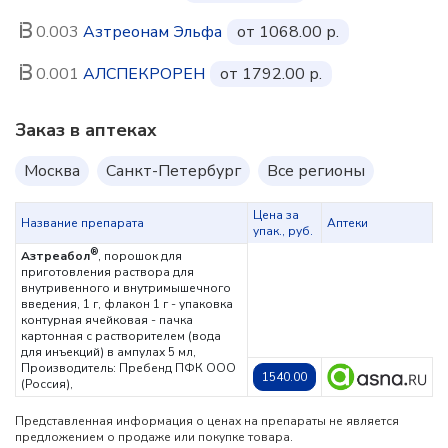
0.003
Азтреонам Эльфа
от 1068.00 р.
0.001
АЛСПЕКРОРЕН
от 1792.00 р.
Заказ в аптеках
Москва
Санкт-Петербург
Все регионы
Цена за
Название препарата
Аптеки
упак., руб.
®
Азтреабол
, порошок для
приготовления раствора для
внутривенного и внутримышечного
введения, 1 г, флакон 1 г - упаковка
контурная ячейковая - пачка
картонная с растворителем (вода
для инъекций) в ампулах 5 мл,
Производитель: Пребенд ПФК ООО
1540.00
(Россия),
Представленная информация о ценах на препараты не является
предложением о продаже или покупке товара.