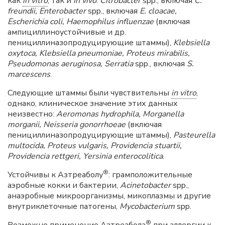
как
in vitro
, так и
in vivo
:
Citrobacter
spp., включая
С.
freundii, Enterobacter
spp., включая
E. cloacae,
Escherichia coli, Haemophilus influenzae
(включая
ампициллиноустойчивые и др.
пенициллиназопродуцирующие штаммы),
Klebsiella
oxytoca, Klebsiella pneumoniae, Proteus mirabilis,
Pseudomonas aeruginosa, Serratia
spp., включая
S.
marcescens
.
Следующие штаммы были чувствительны
in vitro
,
однако, клиническое значение этих данных
неизвестно:
Aeromonas hydrophila, Morganella
morganii, Neisseria gonorrhoeae
(включая
пенициллиназопродуцирующие штаммы),
Pasteurella
multocida, Proteus vulgaris, Providencia stuartii,
Providencia rettgeri, Yersinia enterocolitica
.
®
Устойчивы к Азтреаболу
: грамположительные
аэробные кокки и бактерии,
Acinetobacter
spp.,
анаэробные микроорганизмы, микоплазмы и другие
внутриклеточные патогены,
Mycobacterium
spp.
®
Возможно применение Азтреабола
при аллергии к