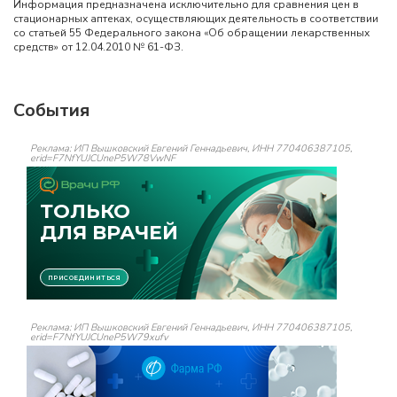
Информация предназначена исключительно для сравнения цен в
стационарных аптеках, осуществляющих деятельность в соответствии
со статьей 55 Федерального закона «Об обращении лекарственных
средств» от 12.04.2010 № 61-ФЗ.
События
Реклама: ИП Вышковский Евгений Геннадьевич, ИНН 770406387105,
erid=F7NfYUJCUneP5W78VwNF
Реклама: ИП Вышковский Евгений Геннадьевич, ИНН 770406387105,
erid=F7NfYUJCUneP5W79xufv