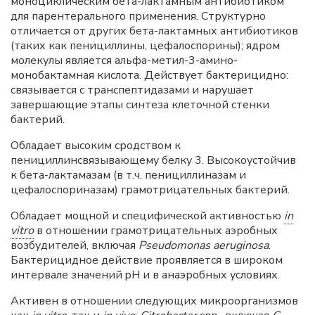
моноциклическим бета-лактамным антибиотиком
для парентерального применения. Структурно
отличается от других бета-лактамных антибиотиков
(таких как пенициллины, цефалоспорины); ядром
молекулы является альфа-метил-3-амино-
монобактамная кислота. Действует бактерицидно:
связывается с транспептидазами и нарушает
завершающие этапы синтеза клеточной стенки
бактерий.
Обладает высоким сродством к
пенициллинсвязывающему белку 3. Высокоустойчив
к бета-лактамазам (в т.ч. пенициллиназам и
цефалоспориназам) грамотрицательных бактерий.
Обладает мощной и специфической активностью
in
vitro
в отношении грамотрицательных аэробных
возбудителей, включая
Pseudomonas aeruginosa
.
Бактерицидное действие проявляется в широком
интервале значений pH и в анаэробных условиях.
Активен в отношении следующих микроорганизмов