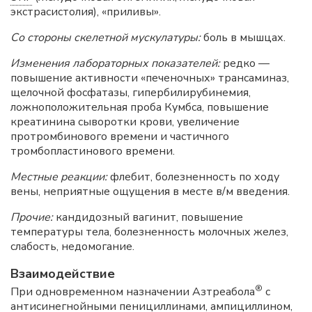
экстрасистолия), «приливы».
Со стороны скелетной мускулатуры:
боль в мышцах.
Изменения лабораторных показателей:
редко —
повышение активности «печеночных» трансаминаз,
щелочной фосфатазы, гипербилирубинемия,
ложноположительная проба Кумбса, повышение
креатинина сыворотки крови, увеличение
протромбинового времени и частичного
тромбопластинового времени.
Местные реакции:
флебит, болезненность по ходу
вены, неприятные ощущения в месте в/м введения.
Прочие:
кандидозный вагинит, повышение
температуры тела, болезненность молочных желез,
слабость, недомогание.
Взаимодействие
®
При одновременном назначении Азтреабола
с
антисинегнойными пенициллинами, ампициллином,