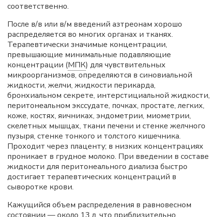
соответственно.
После в/в или в/м введений азтреонам хорошо
распределяется во многих органах и тканях.
Терапевтически значимые концентрации,
превышающие минимальные подавляющие
концентрации (
МПК
) для чувствительных
микроорганизмов, определяются в синовиальной
жидкости, желчи, жидкости перикарда,
бронхиальном секрете, интерстициальной жидкости,
перитонеальном экссудате, почках, простате, легких,
коже, костях, яичниках, эндометрии, миометрии,
скелетных мышцах, ткани печени и стенке желчного
пузыря, стенке тонкого и толстого кишечника.
Проходит через плаценту; в низких концентрациях
проникает в грудное молоко. При введении в составе
жидкости для перитонеального диализа быстро
достигает терапевтических концентраций в
сыворотке крови.
Кажущийся объем распределения в равновесном
состоянии — около 13 л, что приблизительно