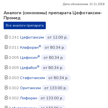
Дата обновления: 21.11.2018
Аналоги (синонимы) препарата Цефотаксим-
Промед
Все аналоги препарата
0.241
Цефотаксим
от 12.00 р.
®
0.011
Клафоран
от 80.34 р.
®
0.005
Цефосин
от 80.34 р.
®
0.005
Цефабол
от 80.34 р.
0.003
Стафотаксим
от 80.34 р.
0.002
Оритаксим
от 133.00 р.
0.002
Лифоран
от 133.00 р.