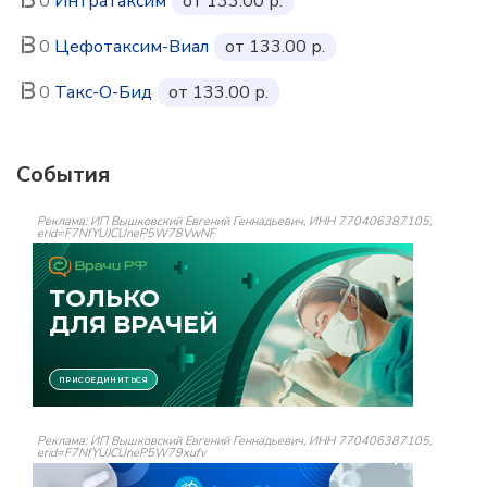
0
Интратаксим
от 133.00 р.
0
Цефотаксим-Виал
от 133.00 р.
0
Такс-О-Бид
от 133.00 р.
События
Реклама: ИП Вышковский Евгений Геннадьевич, ИНН 770406387105,
erid=F7NfYUJCUneP5W78VwNF
Реклама: ИП Вышковский Евгений Геннадьевич, ИНН 770406387105,
erid=F7NfYUJCUneP5W79xufv