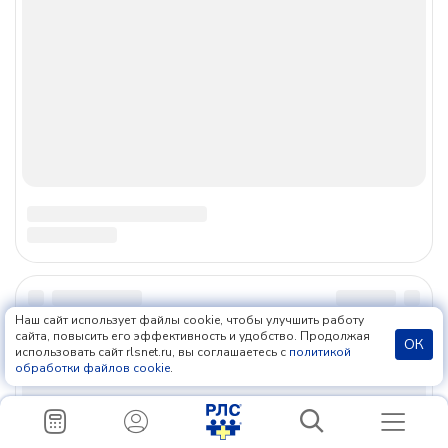
Сетевое издание «Регистр лекарственных средств России
РЛС» (доменное имя сайта: rlsnet.ru) зарегистрировано
Федеральной службой по надзору в сфере связи,
информационных технологий и массовых коммуникаций
(Роскомнадзор), регистрационный номер и дата принятия
решения о регистрации: серия Эл № ФС77-85156 от 25
апреля 2023 г.
О компании
Контакты
Карта сайта
Лицензия
Вакансии
Авторы
Наш сайт использует файлы cookie, чтобы улучшить работу
сайта, повысить его эффективность и удобство. Продолжая
Мы в соцсетях
ОК
использовать сайт rlsnet.ru, вы соглашаетесь с
политикой
обработки файлов cookie
.
+7 (499) 281-91-91