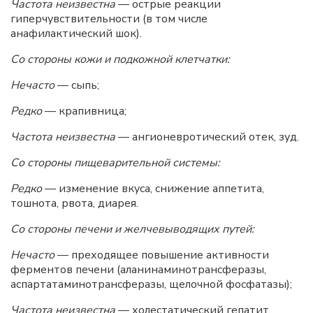
Частота неизвестна
— острые реакции
гиперчувствительности (в том числе
анафилактический шок).
Со стороны кожи и подкожной клетчатки:
Нечасто
— сыпь;
Редко
— крапивница;
Частота неизвестна
— ангионевротический отек, зуд.
Со стороны пищеварительной системы:
Редко
— изменение вкуса, снижение аппетита,
тошнота, рвота, диарея.
Со стороны печени и желчевыводящих путей:
Нечасто
— преходящее повышение активности
ферментов печени (аланинаминотрансферазы,
аспартатаминотрансферазы, щелочной фосфатазы);
Частота неизвестна
— холестатический гепатит,