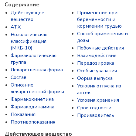
Содержание
Действующее
Применение при
вещество
беременности и
кормлении грудью
ATX
Способ применения и
Нозологическая
дозы
классификация
(МКБ-10)
Побочные действия
Фармакологическая
Взаимодействие
группа
Передозировка
Лекарственная форма
Особые указания
Состав
Форма выпуска
Описание
Условия отпуска из
лекарственной формы
аптек
Фармакокинетика
Условия хранения
Фармакодинамика
Срок годности
Показания
Производитель
Противопоказания
Действующее вещество