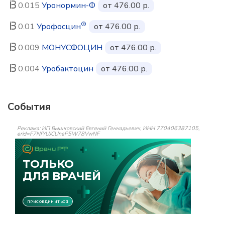
0.015
Уронормин-Ф
от 476.00 р.
®
0.01
Урофосцин
от 476.00 р.
0.009
МОНУСФОЦИН
от 476.00 р.
0.004
Уробактоцин
от 476.00 р.
События
Реклама: ИП Вышковский Евгений Геннадьевич, ИНН 770406387105,
erid=F7NfYUJCUneP5W78VwNF