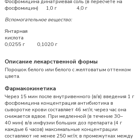
Фосфомицина динатриевая соль (в пересчете на
фосфомицин) 1,0 г 4,0 г
Вспомогательное вещество:
Янтарная
кислота
0,0255 г 0,1020 г
Описание лекарственной формы
Порошок белого или белого с желтоватым оттенком
цвета.
Фармакокинетика
Через 15 мин после внутривенного (в/в) введения 1 г
фосфомицина концентрация антибиотика в
сыворотке крови составляет 46 мг/л; через час она
снижается вдвое. При медленной (в течение 30–
40 мин) в/в инфузии больших доз препарата (4 г
каждые 6 часов) максимальные концентрации
составляют не менее 250 мг/л; в промежутках между