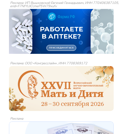
Реклама: ИП Вышковский Евгений Геннадьевич, ИНН 770406387105,
erid=F7NfYUJCUneP5W79xufv
Реклама: ООО «Конгресслайн», ИНН 7708369172
Реклама