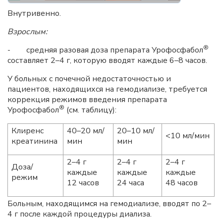
Внутривенно.
Взрослым:
®
- средняя разовая доза препарата Урофосфабол
составляет 2–4 г, которую вводят каждые 6–8 часов.
У больных с почечной недостаточностью и
пациентов, находящихся на гемодиализе, требуется
коррекция режимов введения препарата
®
Урофосфабол
(см. таблицу):
Клиренс
40–20 мл/
20–10 мл/
<10 мл/мин
креатинина
мин
мин
2–4 г
2–4 г
2–4 г
Доза/
каждые
каждые
каждые
режим
12 часов
24 часа
48 часов
Больным, находящимся на гемодиализе, вводят по 2–
4 г после каждой процедуры диализа.