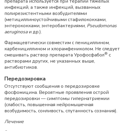
препарата используется при терапии тяжелых
инфекций, а также инфекций, вызванных
полирезистентными возбудителями
(метициллиноустойчивыми стафилококками,
энтерококками, энтеробактериями,
Pseudomonas
aeruginosa
и др.).
Фармацевтически совместим с пенициллином,
карбенициллином и хлорамфениколом. Не следует
®
смешивать раствор препарата Урофосфабол
с
растворами других, не указанных выше,
антибиотиков.
Передозировка
Отсутствуют сообщения о передозировке
фосфомицина. Вероятные проявления острой
передозировки — симптомы гипернатриемии
(слабость, повышенная нейромышечная
возбудимость, сонливость, спутанность сознания).
Лечение