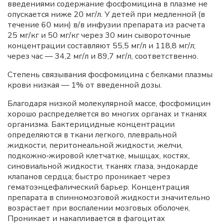
введениями содержание фосфомицина в плазме не
опускается ниже 20 мг/л. У детей при медленной (в
течение 60 мин) в/в инфузии препарата из расчета
25 мг/кг и 50 мг/кг через 30 мин сывороточные
концентрации составляют 55,5 мг/л и 118,8 мг/л;
через час — 34,2 мг/л и 89,7 мг/л, соответственно.
Степень связывания фосфомицина с белками плазмы
крови низкая — 1% от введенной дозы.
Благодаря низкой молекулярной массе, фосфомицин
хорошо распределяется во многих органах и тканях
организма. Бактерицидные концентрации
определяются в ткани легкого, плевральной
жидкости, перитонеальной жидкости, желчи,
подкожно‑жировой клетчатке, мышцах, костях,
синовиальной жидкости, тканях глаза, эндокарде
клапанов сердца; быстро проникает через
гематоэнцефалический барьер. Концентрация
препарата в спинномозговой жидкости значительно
возрастает при воспалении мозговых оболочек.
Проникает и накапливается в фагоцитах