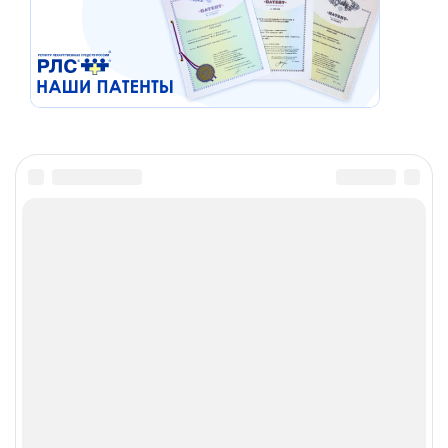
Материалы сайта предназначены исключительно для
медицинских и фармацевтических работников, носят
справочно-информационный характер и не должны
использоваться пациентами для принятия
самостоятельного решения о применении лекарственных
средств.
Запрещена передача, копирование, распространение
информации без разрешения администратора сайта, а
также коммерческое использование материалов. При
цитировании информационных материалов,
опубликованных на страницах сайта www.rlsnet.ru, ссылка
на источник информации обязательна.