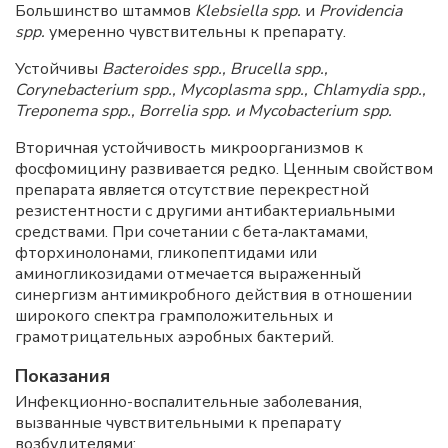
Большинство штаммов
Klebsiella
spp.
и
Providencia
spp.
умеренно чувствительны к препарату.
Устойчивы
Bacteroides
spp., Brucella spp.,
Corynebacterium spp., Mycoplasma spp., Chlamydia spp.,
Treponema spp., Borrelia spp. и Mycobacterium spp.
Вторичная устойчивость микроорганизмов к
фосфомицину развивается редко. Ценным свойством
препарата является отсутствие перекрестной
резистентности с другими антибактериальными
средствами. При сочетании с бета‑лактамами,
фторхинолонами, гликопептидами или
аминогликозидами отмечается выраженный
синергизм антимикробного действия в отношении
широкого спектра грамположительных и
грамотрицательных аэробных бактерий.
Показания
Инфекционно-воспалительные заболевания,
вызванные чувствительными к препарату
возбудителями: