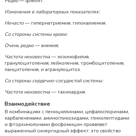
Редко
— флебит.
Изменения в лабораторных показателях:
Нечасто
— гипернатриемия, гипокалиемия.
Со стороны системы крови:
Очень редко
— анемия;
Частота неизвестна
— эозинофилия,
гранулоцитопения, лейкопения, тромбоцитопения,
панцитопения, и агранулоцитоз.
Со стороны сердечно-сосудистой системы:
Частота неизвестна
— тахикардия.
Взаимодействие
В комбинациях с пенициллинами, цефалоспоринами,
карбапенемами, аминогликозидами, гликопептидами
и фторхинолонами фосфомицин проявляет
выраженный синергидный эффект; это свойство