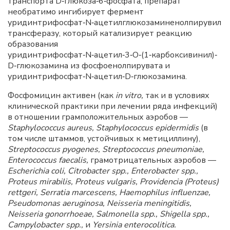
транспорта D‑глюкоза‑6‑фосфата, препарат
необратимо ингибирует фермент
уридинтрифосфат‑N‑ацетилглюкозаминенолпирувил
трансферазу, который катализирует реакцию
образования
уридинтрифосфат‑N‑ацетил‑3‑O‑(1‑карбоксивинил)‑
D‑глюкозамина из фосфоенолпирувата и
уридинтрифосфат‑N‑ацетил‑D‑глюкозамина.
Фосфомицин активен (как
in vitro,
так и в условиях
клинической практики при лечении ряда инфекций)
в отношении грамположительных аэробов —
Staphylococcus aureus,
Staphylococcus epidermidis
(в
том числе штаммов, устойчивых к метициллину),
Streptococcus pyogenes, Streptococcus pneumoniae,
Enterococcus faecalis,
грамотрицательных аэробов —
Escherichia coli, Citrobacter
spp.,
Enterobacter
spp.,
Proteus mirabilis, Proteus vulgaris, Providencia (Proteus)
rettgeri, Serratia marcescens, Haemophilus influenzae,
Pseudomonas aeruginosa, Neisseria meningitidis,
Neisseria gonorrhoeae, Salmonella spp., Shigella spp.,
Campylobacter spp.,
и
Yersinia enterocolitica.