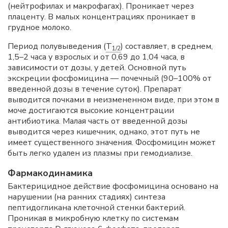
(нейтрофилах и макрофагах). Проникает через
плаценту. В малых концентрациях проникает в
грудное молоко.
Период полувыведения (
T
) составляет, в среднем,
1/2
1,5–2 часа у взрослых и от 0,69 до 1,04 часа, в
зависимости от дозы, у детей. Основной путь
экскреции фосфомицина — почечный (90–100% от
введенной дозы в течение суток). Препарат
выводится почками в неизмененном виде, при этом в
моче достигаются высокие концентрации
антибиотика. Малая часть от введенной дозы
выводится через кишечник, однако, этот путь не
имеет существенного значения. Фосфомицин может
быть легко удален из плазмы при гемодиализе.
Фармакодинамика
Бактерицидное действие фосфомицина основано на
нарушении (на ранних стадиях) синтеза
пептидогликана клеточной стенки бактерий.
Проникая в микробную клетку по системам