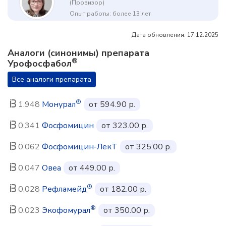
(Провизор)
Опыт работы: более 13 лет
Дата обновления: 17.12.2025
Аналоги (синонимы) препарата
®
Урофосфабол
Все аналоги препарата
®
1.948
Монурал
от 594.90 р.
0.341
Фосфомицин
от 323.00 р.
0.062
Фосфомицин-ЛекТ
от 325.00 р.
0.047
Овеа
от 449.00 р.
®
0.028
Рефламейд
от 182.00 р.
®
0.023
Экофомурал
от 350.00 р.