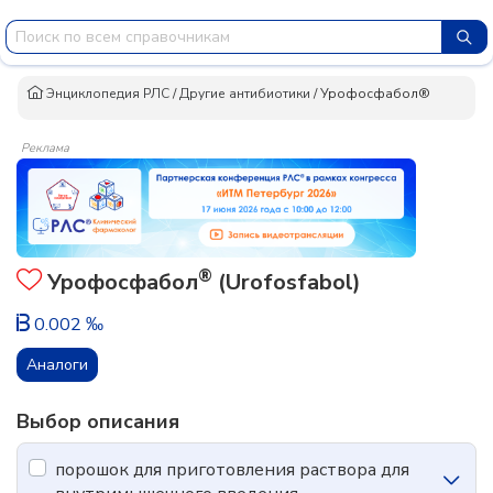
Энциклопедия РЛС
/
Другие антибиотики
/
Урофосфабол®
Реклама
®
Урофосфабол
(Urofosfabol)
0.002 ‰
Аналоги
Выбор описания
порошок для приготовления раствора для