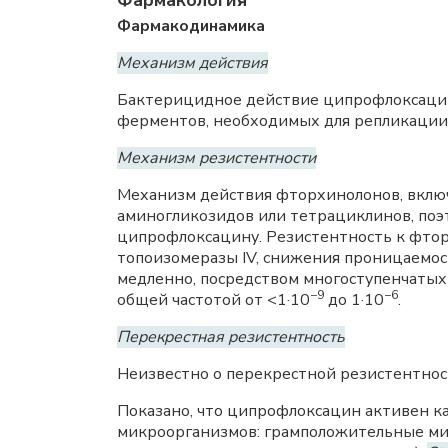
Фармакология
Фармакодинамика
Механизм действия
Бактерицидное действие ципрофлоксацина
ферментов, необходимых для репликации
Механизм резистентности
Механизм действия фторхинолонов, включ
аминогликозидов или тетрациклинов, поэт
ципрофлоксацину. Резистентность к фторх
топоизомеразы IV, снижения проницаемо
медленно, посредством многоступенчатых
−9
−6
общей частотой от <1·10
до 1·10
.
Перекрестная резистентность
Неизвестно о перекрестной резистентно
Показано, что ципрофлоксацин активен к
микроорганизмов: грамположительные 