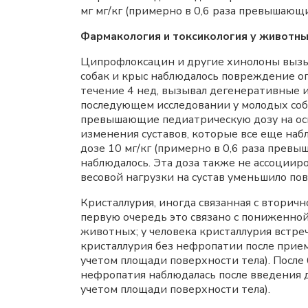
мг мг/кг (примерно в 0,6 раза превышаю
Фармакология и токсикология у животн
Ципрофлоксацин и другие хинолоны вызы
собак и крыс наблюдалось повреждение оп
течение 4 нед, вызывал дегенеративные и
последующем исследовании у молодых соба
превышающие педиатрическую дозу на ос
изменения суставов, которые все еще наб
дозе 10 мг/кг (примерно в 0,6 раза прев
наблюдалось. Эта доза также не ассоцииро
весовой нагрузки на сустав уменьшило по
Кристаллурия, иногда связанная с втори
первую очередь это связано с пониженно
животных; у человека кристаллурия встреч
кристаллурия без нефропатии после прием
учетом площади поверхности тела). После 
нефропатия наблюдалась после введения д
учетом площади поверхности тела).