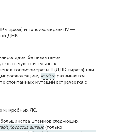
К-гираза) и топоизомеразы IV —
ной
ДНК
.
акролидов, бета-лактамов,
ут быть чувствительны к
енов топоизомеразы II (ДНК-гираза) или
 ципрофлоксацину
in vitro
развивается
те спонтанных мутаций встречается с
вомикробных ЛС.
и большинства штаммов следующих
Staphylococcus aureus
(только