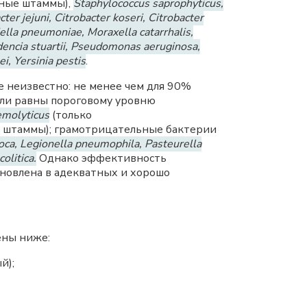
ные штаммы),
Staphylococcus saprophyticus,
er jejuni, Citrobacter koseri, Citrobacter
iella pneumoniaе, Moraxella catarrhalis,
idencia stuartii, Pseudomonas aeruginosa,
i, Yersinia pestis
.
е неизвестно: не менее чем для 90%
ли равны пороговому уровню
emolyticus
(только
 штаммы); грамотрицательные бактерии
oca, Legionella pneumophila, Pasteurella
olitica.
Однако эффективность
новлена в адекватных и хорошо
ены ниже:
й);