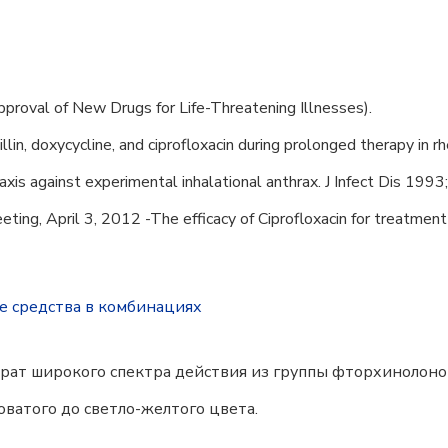
roval of New Drugs for Life-Threatening Illnesses).
cillin, doxycycline, and ciprofloxacin during prolonged therapy i
axis against experimental inhalational anthrax. J Infect Dis 19
ting, April 3, 2012 -The efficacy of Ciprofloxacin for treatmen
е средства в комбинациях
ат широкого спектра действия из группы фторхинолонов 
оватого до светло-желтого цвета.