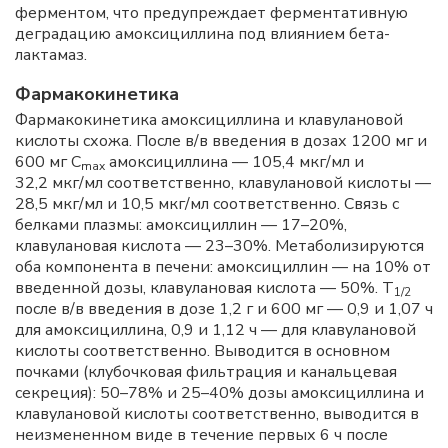
ферментом, что предупреждает ферментативную
деградацию амоксициллина под влиянием бета-
лактамаз.
Фармакокинетика
Фармакокинетика амоксициллина и клавулановой
кислоты схожа. После в/в введения в дозах 1200 мг и
600 мг С
амоксициллина — 105,4 мкг/мл и
max
32,2 мкг/мл соответственно, клавулановой кислоты —
28,5 мкг/мл и 10,5 мкг/мл соответственно. Связь с
белками плазмы: амоксициллин — 17–20%,
клавулановая кислота — 23–30%. Метаболизируются
оба компонента в печени: амоксициллин — на 10% от
введенной дозы, клавулановая кислота — 50%. Т
1/2
после в/в введения в дозе 1,2 г и 600 мг — 0,9 и 1,07 ч
для амоксициллина, 0,9 и 1,12 ч — для клавулановой
кислоты соответственно. Выводится в основном
почками (клубочковая фильтрация и канальцевая
секреция): 50–78% и 25–40% дозы амоксициллина и
клавулановой кислоты соответственно, выводится в
неизмененном виде в течение первых 6 ч после