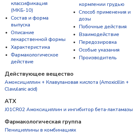
классификация
кормлении грудью
(МКБ-10)
Способ применения и
Состав и форма
дозы
выпускa
Побочные действия
Описание
Взаимодействие
лекарственной формы
Передозировка
Характеристика
Особые указания
Фармакологическое
Производитель
действие
Действующее вещество
Амоксициллин + Клавулановая кислота (Amoxicillin +
Clavulanic acid)
ATX
J01CR02 Амоксициллин и ингибитор бета-лактамазы
Фармакологическая группа
Пенициллины в комбинациях