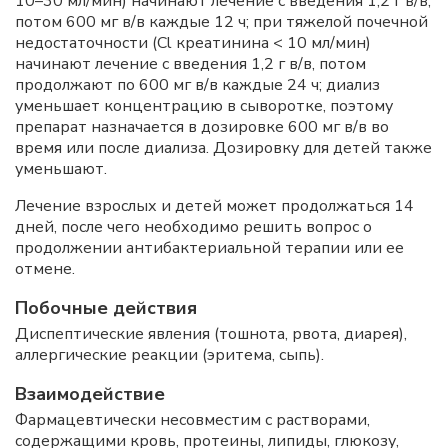
10–30 мл/мин) начинают лечение с введения 1,2 г в/в,
потом 600 мг в/в каждые 12 ч; при тяжелой почечной
недостаточности (Cl креатинина < 10 мл/мин)
начинают лечение с введения 1,2 г в/в, потом
продолжают по 600 мг в/в каждые 24 ч; диализ
уменьшает концентрацию в сыворотке, поэтому
препарат назначается в дозировке 600 мг в/в во
время или после диализа. Дозировку для детей также
уменьшают.
Лечение взрослых и детей может продолжаться 14
дней, после чего необходимо решить вопрос о
продолжении антибактериальной терапии или ее
отмене.
Побочные действия
Диспептические явления (тошнота, рвота, диарея),
аллергические реакции (эритема, сыпь).
Взаимодействие
Фармацевтически несовместим с растворами,
содержащими кровь, протеины, липиды, глюкозу,