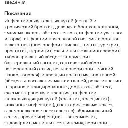
введения.
Показания
Инфекции дыхательных путей (острый и
хронический бронхит, долевая и бронхопневмония,
эмпиема плевры, абсцесс легкого, инфекции уха, носа
и горла); инфекции мочеполовой системы и органов
малого таза (пиелонефрит, пиелит, цистит, уретрит,
простатит, цервицит, сальпингит, сальпингоофорит,
тубоовариальный абсцесс, эндометрит,
бактериальный вагинит, септический аборт,
послеродовый сепсис, пельвиоперитонит, мягкий
шанкр, гонорея); инфекции кожи и мягких тканей
(абсцессы, воспаления мягких тканей, рожа, импетиго,
вторично инфицированные дерматозы, абсцесс,
флегмона, раневая инфекция); инфекции
желчевыводящих путей (холангит, холецистит),
кишечные инфекции (дизентерия, сальмонеллез,
сальмонеллезное носительство); абдоминальный
сепсис, прочие инфекции — остеомиелит,
эндокардит, менингит, септицемия, перитонит,