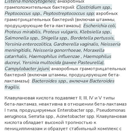
Listeria monocytogenes;
анаэробных
грамположительных бактерий:
Clostridium spp.,
Peptococcus spp., Peptostreptococcus spp;
аэробных
грамотрицательных бактерий (включая штаммы,
продуцирующие бета-лактамазы):
Escherichia coli,
Proteus mirabilis, Proteus vulgaris, Klebsiella spp.,
Salmonella spp., Shigella spp., Bordetella pertussis,
Yersinia enterocolitica, Gardnerella vaginalis, Neisseria
meningitidis, Neisseria gonorrhoeae, Moraxella
catarrhalis, Haemophilus influenzae , Haemophilus
ducreyi, Yersinia multocida (ранее Pasteurella),
Campylobacter jejuni;
анаэробных грамотрицательных
бактерий (включая штаммы, продуцирующие бета-
лактамазы):
Bacteroides spp., включая Bacteroides
fragilis.
Клавулановая кислота подавляет II, III, IV и V типы
бета-лактамаз, неактивна в отношении бета-лактамаз
I типа, продуцируемых Enterobacter spp., Pseudomonas
aeruginosa, Serratia spp., Acinetobacter spp. Клавулановая
кислота обладает высокой тропностью к
пенициллиназам и образует стабильный комплекс с