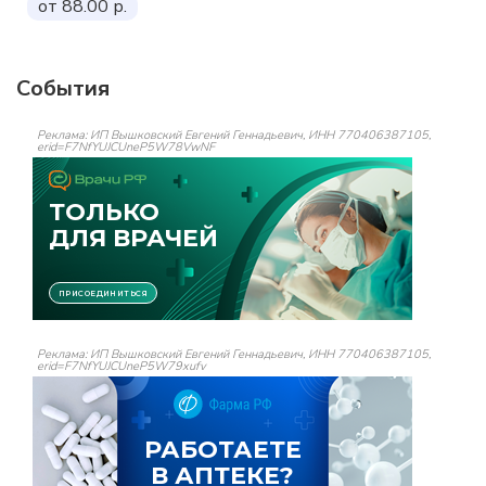
от 88.00 р.
События
Реклама: ИП Вышковский Евгений Геннадьевич, ИНН 770406387105,
erid=F7NfYUJCUneP5W78VwNF
Реклама: ИП Вышковский Евгений Геннадьевич, ИНН 770406387105,
erid=F7NfYUJCUneP5W79xufv