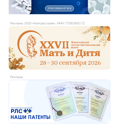
Реклама: ООО «Конгресслайн», ИНН 7708369172
Реклама