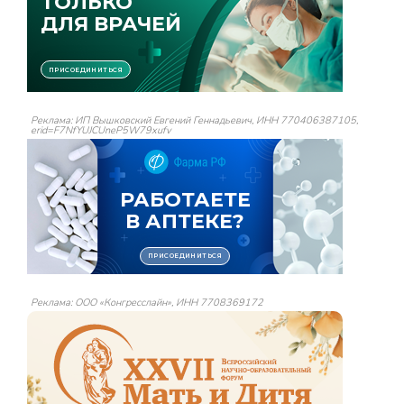
Реклама: ИП Вышковский Евгений Геннадьевич, ИНН 770406387105,
erid=F7NfYUJCUneP5W79xufv
Реклама: ООО «Конгресслайн», ИНН 7708369172