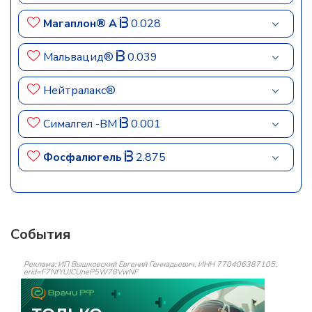
Магаплон® А
0.028
Мальвацид®
0.039
Нейтралакс®
Сималгел -ВМ
0.001
Фосфалюгель
2.875
События
Реклама: ИП Вышковский Евгений Геннадьевич, ИНН 770406387105,
erid=F7NfYUJCUneP5W78VwNF