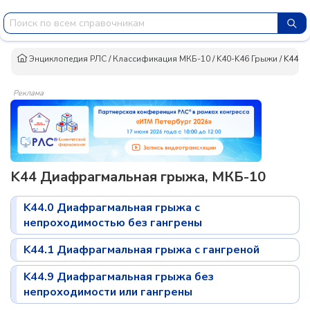
Энциклопедия РЛС
/
Классификация МКБ-10
/
K40-K46 Грыжи
/
K44 Д
Реклама
K44 Диафрагмальная грыжа, МКБ-10
K44.0 Диафрагмальная грыжа с
непроходимостью без гангрены
K44.1 Диафрагмальная грыжа с гангреной
K44.9 Диафрагмальная грыжа без
непроходимости или гангрены