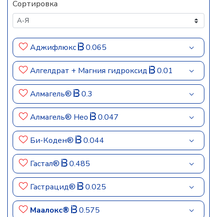
Сортировка
Аджифлюкс
0.065
Алгелдрат + Магния гидроксид
0.01
Алмагель®
0.3
Алмагель® Нео
0.047
Би-Коден®
0.044
Гастал®
0.485
Гастрацид®
0.025
Маалокс®
0.575