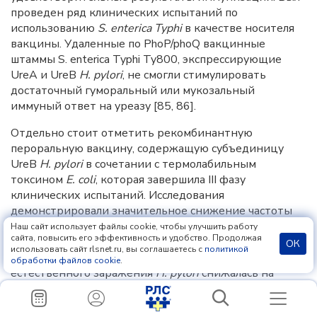
проведен ряд клинических испытаний по
использованию
S. enterica Typhi
в качестве носителя
вакцины. Удаленные по PhoP/phoQ вакцинные
штаммы S. enterica Typhi Ty800, экспрессирующие
UreA и UreB
H. pylori
, не смогли стимулировать
достаточный гуморальный или мукозальный
иммуный ответ на уреазу [85, 86].
Отдельно стоит отметить рекомбинантную
пероральную вакцину, содержащую субъединицу
UreB
H
.
pylori
в сочетании с термолабильным
токсином
E
.
coli
, которая завершила III фазу
клинических испытаний. Исследования
демонстрировали значительное снижение частоты
инфицирования у детей при применении вакцины и
Наш сайт использует файлы cookie, чтобы улучшить работу
сайта, повысить его эффективность и удобство. Продолжая
приемлемый профиль безопасность. Несмотря на то
ОК
использовать сайт rlsnet.ru, вы соглашаетесь с
политикой
что через год после вакцинации частота
обработки файлов cookie
.
естественного заражения
H. pylori
снижалась на
71,8% (95% ДИ: 48,2%-85,6%) [87], через 2 года
уровень защиты уменьшался до 55%. К сожалению,