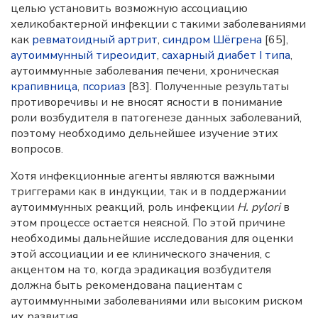
целью установить возможную ассоциацию
хеликобактерной инфекции с такими заболеваниями
как
ревматоидный артрит
,
синдром Шёгрена
[65],
аутоиммунный тиреоидит
,
сахарный диабет I типа
,
аутоиммунные заболевания печени, хроническая
крапивница
,
псориаз
[83]. Полученные результаты
противоречивы и не вносят ясности в понимание
роли возбудителя
в патогенезе данных заболеваний,
поэтому необходимо дельнейшее изучение этих
вопросов.
Хотя инфекционные агенты являются важными
триггерами как в индукции, так и в поддержании
аутоиммунных реакций, роль инфекции
H. pylori
в
этом процессе остается неясной. По этой причине
необходимы дальнейшие исследования для оценки
этой ассоциации и ее клинического значения, с
акцентом на то, когда эрадикация возбудителя
должна быть рекомендована пациентам с
аутоиммунными заболеваниями или высоким риском
их развития.