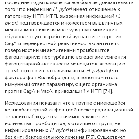
последние годы появляется все больше доказательств
того, что инфекция
H. pylori
имеет отношение к
патогенезу ИТП. ИТП, вызванная инфекцией
H.
pylori
, подтверждается множеством выдвинутых
механизмов, включая молекулярную мимикрию,
обусловленную выработкой аутоантител против
CagA и перекрестной реактивностью антител с
поверхностными антигенами тромбоцитов,
фагоцитарную пертурбацию вследствие усиления
фагоцитарной активности моноцитов, агрегацию
тромбоцитов из-за наличия анти-
H. pylori
IgG и
фактора фон Виллебранда, и, в конечном итоге,
иммунный ответ паразитирующего организма
против CagA и VacA, приводящий к ИТП [74].
Исследования показали, что в группе с имеющейся
хеликобактерной инфекцией после эрадикационной
терапии наблюдается значимое улучшение
количества тромбоцитов, в отличие от групп, не
инфицированных
H. pylori
и инфицированных, но
без антибактериального лечения [75]. Существует