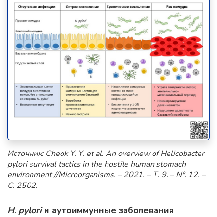
Источник:
Cheok
Y
.
Y
.
et
al
.
An overview of Helicobacter
pylori survival tactics in the hostile human stomach
environment //Microorganisms. – 2021. – Т. 9. – №.
12. –
С. 2502.
H. pylori
и аутоиммунные заболевания