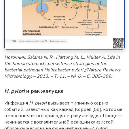
Источник
: Salama N. R., Hartung M. L., Müller A. Life in
the human stomach: persistence strategies of the
bacterial pathogen Helicobacter pylori //Nature Reviews
Microbiology. – 2013. – Т. 11. – №.
6. – С. 385-399.
H. pylori
и рак желудка
Инфекция
H. pylori
вызывает типичную серию
событий, известных как каскад Коррея [58], которые
в конечном итоге приводят к раку желудка. Процесс
начинается с воспалительной реакции слизистой
оболочки желудка на фоне инфекции
H. pylori
,