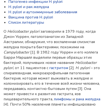
Патогенез инфекции H. pylori
H. pylori и рак желудка
H. pylori и аутоиммунные заболевания
Вакцина против H. pylori
Список литературы
О
Helicobacter
pylori
заговорили в 1979 году, когда
Джон Уоррен, патологоанатом из Западной
Австралии, обнаружил, что воспаленная слизистая
желудка покрыта бактериями, похожими на
Campylobacter
[1]. В 1982 году Уоррен и его коллега
Барри Маршалл выделили первые образцы этих
бактерий, получивших новое название
Helicobacter
pylori
, от 11 пациентов с
гастритом
[2].
H. pylori
– это
спиралевидная, микроаэрофильная патогенная
бактерия, которая может выживать в желудке и
колонизировать его в течение всей жизни человека,
передаваясь контактно-бытовым путем [3]. Она
может привести к развитию гастрита, язв
пищеварительного тракта,
лимфомы
и
рака желудка
[4]. Почти 50% населения планеты инфицировано