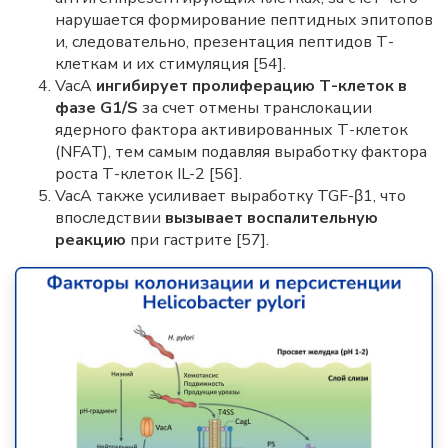
нарушается формирование пептидных эпитопов
и, следовательно, презентация пептидов Т-
клеткам и их стимуляция [54].
VacA
ингибирует пролиферацию Т-клеток в
фазе G1/S
за счет отмены транслокации
ядерного фактора активированных Т-клеток
(NFAT), тем самым подавляя выработку фактора
роста Т-клеток IL-2 [56].
VacA также усиливает выработку TGF-β1, что
впоследствии
вызывает воспалительную
реакцию
при гастрите [57].