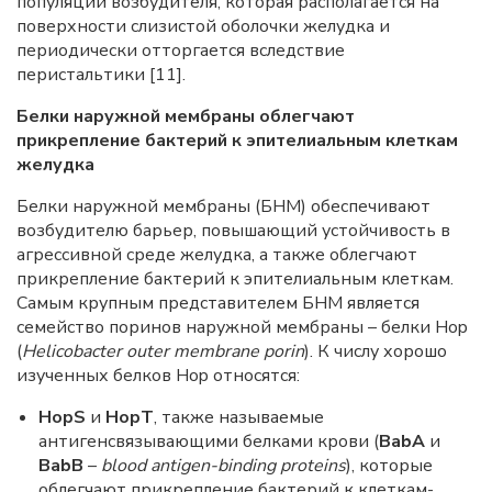
популяции возбудителя, которая располагается на
поверхности слизистой оболочки желудка и
периодически отторгается вследствие
перистальтики [11].
Белки наружной мембраны облегчают
прикрепление бактерий к эпителиальным клеткам
желудка
Белки наружной мембраны (БНМ) обеспечивают
возбудителю барьер, повышающий устойчивость в
агрессивной среде желудка, а также облегчают
прикрепление бактерий к эпителиальным клеткам.
Самым крупным представителем БНМ является
семейство поринов наружной мембраны – белки Hop
(
Helicobacter outer membrane porin
). К числу хорошо
изученных белков Hop относятся:
HopS
и
HopT
, также называемые
антигенсвязывающими белками крови (
BabA
и
BabB
–
blood antigen-binding proteins
), которые
облегчают прикрепление бактерий к клеткам-