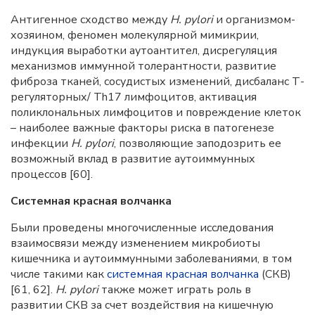
Антигенное сходство между
H. pylori
и организмом-
хозяином, феномен молекулярной мимикрии,
индукция выработки аутоантител, дисрегуляция
механизмов иммунной толерантности, развитие
фиброза тканей, сосудистых изменений, дисбаланс Т-
регуляторных/ Th17 лимфоцитов, активация
поликлональных лимфоцитов и повреждение клеток
– наиболее важные факторы риска в патогенезе
инфекции
H. pylori
, позволяющие заподозрить ее
возможный вклад в развитие аутоиммунных
процессов [60].
Системная красная волчанка
Были проведены многочисленные исследования
взаимосвязи между изменением микробиоты
кишечника и аутоиммунными заболеваниями, в том
числе такими как
системная красная волчанка
(СКВ)
[61, 62].
H. pylori
также может играть роль в
развитии СКВ за счет воздействия на кишечную