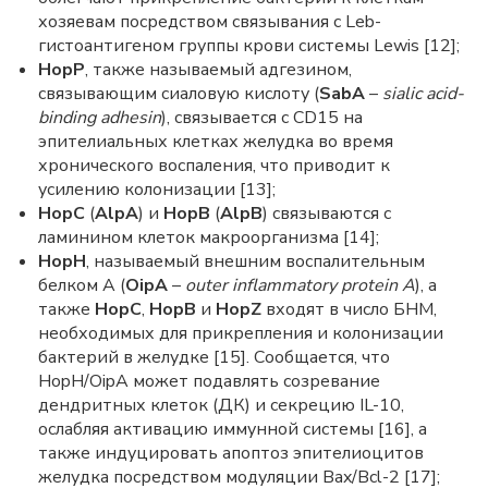
хозяевам посредством связывания с Leb-
гистоантигеном группы крови системы Lewis [12];
HopP
, также называемый адгезином,
связывающим сиаловую кислоту (
SabA
–
sialic acid-
binding adhesin
), связывается с CD15 на
эпителиальных клетках желудка во время
хронического воспаления, что приводит к
усилению колонизации [13];
HopC
(
AlpA
) и
HopB
(
AlpB
) связываются с
ламинином клеток макроорганизма [14];
HopH
, называемый внешним воспалительным
белком A (
OipA
–
outer inflammatory protein A
), а
также
HopC
,
HopB
и
HopZ
входят в число БНМ,
необходимых для прикрепления и колонизации
бактерий в желудке [15]. Сообщается, что
HopH/OipA может подавлять созревание
дендритных клеток (ДК) и секрецию IL-10,
ослабляя активацию иммунной системы [16], а
также индуцировать апоптоз эпителиоцитов
желудка посредством модуляции Bax/Bcl-2 [17];