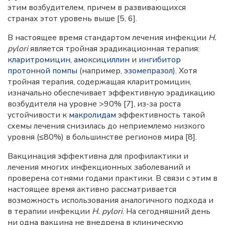
этим возбудителем, причем в развивающихся
странах этот уровень выше [5, 6].
В настоящее время стандартом лечения инфекции
H.
pylori
является тройная эрадикационная терапия:
кларитромицин
,
амоксициллин
и
ингибитор
протонной помпы
(например,
эзомепразол
). Хотя
тройная терапия, содержащая кларитромицин,
изначально обеспечивает эффективную эрадикацию
возбудителя на уровне >90% [7], из-за роста
устойчивости к
макролидам
эффективность такой
схемы лечения снизилась до неприемлемо низкого
уровня (≤80%) в большинстве регионов мира [8].
Вакцинация эффективна для профилактики и
лечения многих инфекционных заболеваний и
проверена сотнями годами практики. В связи с этим в
настоящее время активно рассматривается
возможность использования аналогичного подхода и
в терапии инфекции
H. pylori
. На сегодняшний день
ни одна вакцина не внедрена в клиническую