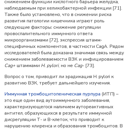
снижением функции кислотного барьера желудка,
наблюдаемым при хеликобактерной инфекции [71].
Также было установлено, что в снижении риска
развития патологии кишечника играют роль
следующие факторы: снижение регуляции
провоспалительного иммунного ответа
микроорганизмами [72], экспрессия штамм-
специфичных компонентов, в частности CagA. Рядом
исследователей была доказана значимая связь между
снижением заболеваемости ВЗК и инфицированием
Cag+
штаммами
H. pylori
, но не
Cag-
[73].
Вопрос о том, приводит ли эрадикация H. pylori к
развитию ВЗК, требует дальнейшего изучения.
Иммунная тромбоцитопеническая пурпура
(ИТП) –
это еще один вид аутоиммунного заболевания,
характеризующегося наличием аутореактивных
антител, образующихся в результате иммунной
дисрегуляции Т- и В-клеток, что приводит к
нарушению клиренса и образования тромбоцитов. В