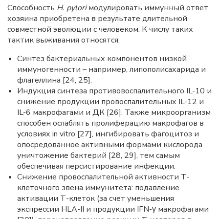
Способность
H. pylori
модулировать иммунный ответ
хозяина приобретена в результате длительной
совместной эволюции с человеком. К числу таких
тактик выживания относятся:
Синтез бактериальных компонентов низкой
иммуногенности – например, липополисахарида и
флагеллина [24, 25].
Индукция синтеза противовоспалительного IL-10 и
снижение продукции провоспалительных IL-12 и
IL-6 макрофагами и ДК [26]. Также микроорганизм
способен ослаблять пролиферацию макрофагов в
условиях in vitro [27], ингибировать фагоцитоз и
опосредованное активными формами кислорода
уничтожение бактерий [28, 29], тем самым
обеспечивая персистирование инфекции.
Снижение провоспалительной активности Т-
клеточного звена иммунитета: подавление
активации Т-клеток (за счет уменьшения
экспрессии HLA-II и продукции IFN-γ макрофагами