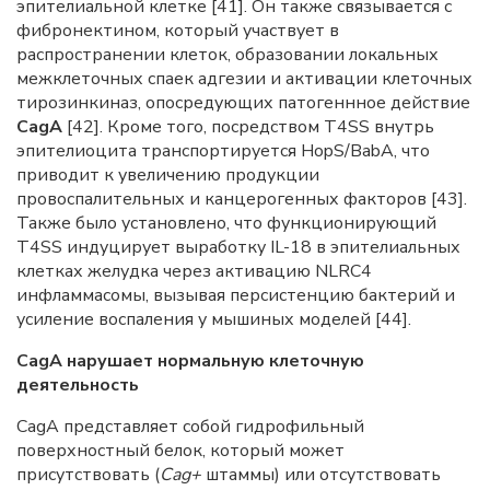
эпителиальной клетке [41]. Он также связывается с
фибронектином, который участвует в
распространении клеток, образовании локальных
межклеточных спаек адгезии и активации клеточных
тирозинкиназ, опосредующих патогеннное действие
CagA
[42]. Кроме того, посредством T4SS внутрь
эпителиоцита транспортируется HopS/BabA, что
приводит к увеличению продукции
провоспалительных и канцерогенных факторов [43].
Также было установлено, что функционирующий
T4SS индуцирует выработку IL-18 в эпителиальных
клетках желудка через активацию NLRC4
инфламмасомы, вызывая персистенцию бактерий и
усиление воспаления у мышиных моделей [44].
CagA нарушает нормальную клеточную
деятельность
CagA представляет собой гидрофильный
поверхностный белок, который может
присутствовать (
Cag+
штаммы) или отсутствовать