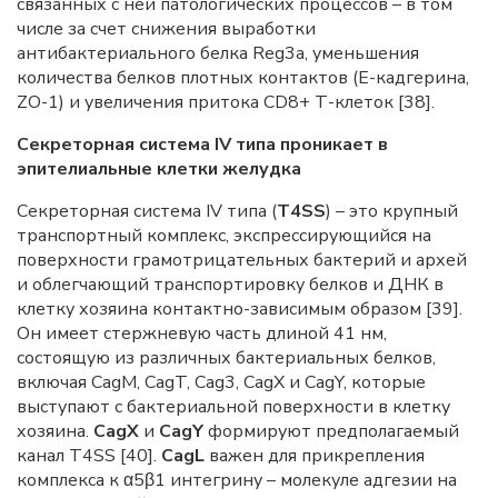
связанных с ней патологических процессов – в том
числе за счет снижения выработки
антибактериального белка Reg3a, уменьшения
количества белков плотных контактов (Е-кадгерина,
ZO-1) и увеличения притока CD8+ Т-клеток [38].
Секреторная система IV типа проникает в
эпителиальные клетки желудка
Секреторная система IV типа (
T4SS
) – это крупный
транспортный комплекс, экспрессирующийся на
поверхности грамотрицательных бактерий и архей
и облегчающий транспортировку белков и ДНК в
клетку хозяина контактно-зависимым образом [39].
Он имеет стержневую часть длиной 41 нм,
состоящую из различных бактериальных белков,
включая CagM, CagT, Cag3, CagX и CagY, которые
выступают с бактериальной поверхности в клетку
хозяина.
CagX
и
CagY
формируют предполагаемый
канал T4SS [40].
CagL
важен для прикрепления
комплекса к α5β1 интегрину – молекуле адгезии на