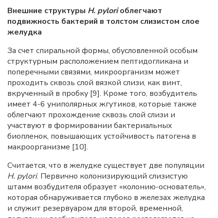
Внешние структуры
H
.
pylori
облегчают
подвижность бактерий в толстом слизистом слое
желудка
За счет спиральной формы, обусловленной особым
структурным расположением пептидогликана и
поперечными связями, микроорганизм может
проходить сквозь слой вязкой слизи, как винт,
вкрученный в пробку [9]. Кроме того, возбудитель
имеет 4-6 униполярных жгутиков, которые также
облегчают прохождение сквозь слой слизи и
участвуют в формировании бактериальных
биопленок, повышающих устойчивость патогена в
макроорганизме [10].
Считается, что в желудке существует две популяции
H. pylori
. Первично колонизирующий слизистую
штамм возбудителя образует «колонию-основатель»,
которая обнаруживается глубоко в железах желудка
и служит резервуаром для второй, временной,