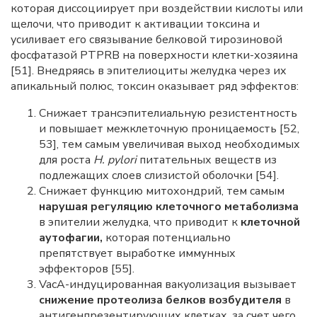
которая диссоциирует при воздействии кислоты или
щелочи, что приводит к активации токсина и
усиливает его связывание белковой тирозиновой
фосфатазой PTPRB на поверхности клетки-хозяина
[51]. Внедряясь в эпителиоциты желудка через их
апикальный полюс, токсин оказывает ряд эффектов:
Снижает трансэпителиальную резистентность
и повышает межклеточную проницаемость [52,
53], тем самым увеличивая выход необходимых
для роста
H. pylori
питательных веществ из
подлежащих слоев слизистой оболочки [54].
Снижает функцию митохондрий, тем самым
нарушая регуляцию клеточного метаболизма
в эпителии желудка, что приводит к
клеточной
аутофагии,
которая потенциально
препятствует выработке иммунных
эффекторов [55].
VacA-индуцированная вакуолизация вызывает
снижение протеолиза белков возбудителя
в
антигенпрезентирующих клетках, за счет чего