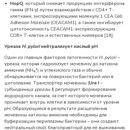
HopQ
, который снижает продукцию интерферона
гамма (IFN-γ) путем взаимодействия с CD4+ Т-
клетками, экспрессирующими молекулу 1 CEA Cell
Adhesion Molecule (CEACAM1), а также ингибирует
цитотоксичность CEACAM1-экспрессирующих
CD8+ Т-клеток и естественных киллеров [18].
Уреаза
H
.
pylori
нейтрализует кислый
pH
Один из главных факторов патогенности
H. pylori
–
уреаза, которая гидролизует мочевину до катиона
+
аммония (NH
) и углекислого газа и обычно
4
обнаруживается на поверхности бактерий или в
цитоплазме. Транспортер мочевины (
Ure
I
–
субъединица уреазы
I
) регулирует формирование
водородного канала, за счет которого мочевина
проникает внутрь клетки в зависимости от уровня
pH. Образующиеся в результате расщепления
мочевины катионы аммония необходимы для
буферизации периплазмы бактерии – они создают
нейтральный слой, благоприятный для её выживания.