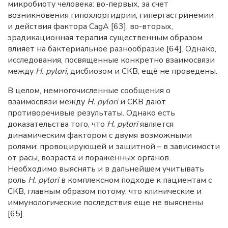
микробиоту человека: во-первых, за счет
возникновения гипохлоргидрии, гипергастринемии
и действия фактора CagA [63], во-вторых,
эрадикационная терапия существенным образом
влияет на бактериальное разнообразие [64]. Однако,
исследования, посвященные конкретно взаимосвязи
между
H. pylori
, дисбиозом и СКВ, ещё не проведены.
В целом, немногочисленные сообщения о
взаимосвязи между
H. pylori
и СКВ дают
противоречивые результаты. Однако есть
доказательства того, что
H. pylori
является
динамическим фактором с двумя возможными
ролями: провоцирующей и защитной – в зависимости
от расы, возраста и пораженных органов.
Необходимо выяснять и в дальнейшем учитывать
роль
H. pylori
в комплексном подходе к пациентам с
СКВ, главным образом потому, что клинические и
иммунологические последствия еще не выяснены
[65].