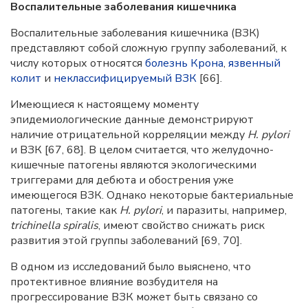
Воспалительные заболевания кишечника
Воспалительные заболевания кишечника (ВЗК)
представляют собой сложную группу заболеваний, к
числу которых относятся
болезнь Крона
,
язвенный
колит
и
неклассифицируемый ВЗК
[66].
Имеющиеся к настоящему моменту
эпидемиологические данные демонстрируют
наличие отрицательной корреляции между
H. pylori
и ВЗК [67, 68]. В целом считается, что желудочно-
кишечные патогены являются экологическими
триггерами для дебюта и обострения уже
имеющегося ВЗК. Однако некоторые бактериальные
патогены, такие как
H. pylori
, и паразиты, например,
trichinella spiralis
, имеют свойство снижать риск
развития этой группы заболеваний [69, 70].
В одном из исследований было выяснено, что
протективное влияние возбудителя на
прогрессирование ВЗК может быть связано со