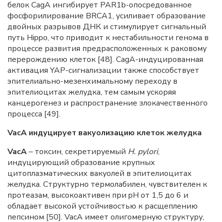
белок CagA ингибирует PAR1b-опосредованное
фосфорилирование BRCA1, усиливает образование
двойных разрывов ДНК и стимулирует сигнальный
путь Hippo, что приводит к нестабильности генома в
процессе развития предрасположенных к раковому
перерождению клеток [48]. CagA-индуцированная
активация YAP-сигнализации также способствует
эпителиально-мезенхимальному переходу в
эпителиоцитах желудка, тем самым ускоряя
канцерогенез и распространение злокачественного
процесса [49].
VacA индуцирует вакуолизацию клеток желудка
VacA
– токсин, секретируемый
H. pylori
,
индуцирующий образование крупных
цитоплазматических вакуолей в эпителиоцитах
желудка. Структурно термолабилен, чувствителен к
протеазам, высокоактивен при pH от 1,5 до 6 и
обладает высокой устойчивостью к расщеплению
пепсином [50]. VacA имеет олигомерную структуру,