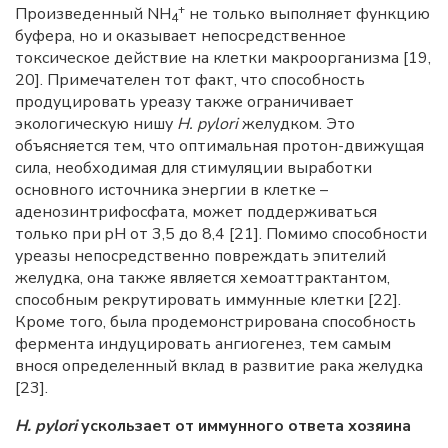
+
Произведенный NH
не только выполняет функцию
4
буфера, но и оказывает непосредственное
токсическое действие на клетки макроорганизма [19,
20]. Примечателен тот факт, что способность
продуцировать уреазу также ограничивает
экологическую нишу
H. pylori
желудком. Это
объясняется тем, что оптимальная протон-движущая
сила, необходимая для стимуляции выработки
основного источника энергии в клетке –
аденозинтрифосфата, может поддерживаться
только при pH от 3,5 до 8,4 [21]. Помимо способности
уреазы непосредственно повреждать эпителий
желудка, она также является хемоаттрактантом,
способным рекрутировать иммунные клетки [22].
Кроме того, была продемонстрирована способность
фермента индуцировать ангиогенез, тем самым
внося определенный вклад в развитие рака желудка
[23].
H. pylori
ускользает от иммунного ответа хозяина