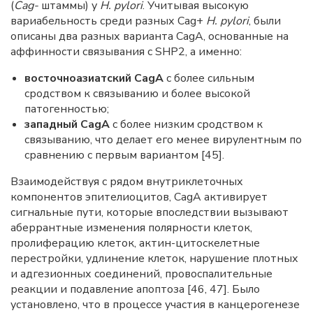
(
Cag-
штаммы) у
H. pylori
. Учитывая высокую
вариабельность среди разных Cag+
H. pylori
, были
описаны два разных варианта CagA, основанные на
аффинности связывания с SHP2, а именно:
восточноазиатский CagA
с более сильным
сродством к связыванию и более высокой
патогенностью;
западный CagA
с более низким сродством к
связыванию, что делает его менее вирулентным по
сравнению с первым вариантом [45].
Взаимодействуя с рядом внутриклеточных
компонентов эпителиоцитов, CagA активирует
сигнальные пути, которые впоследствии вызывают
аберрантные изменения полярности клеток,
пролиферацию клеток, актин-цитоскелетные
перестройки, удлинение клеток, нарушение плотных
и адгезионных соединений, провоспалительные
реакции и подавление апоптоза [46, 47]. Было
установлено, что в процессе участия в канцерогенезе