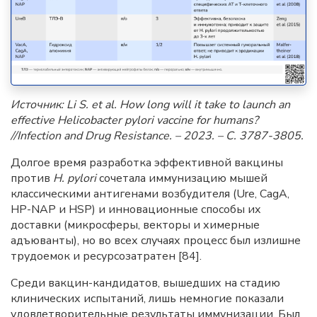
Источник:
Li S. et al. How long will it take to launch an
effective Helicobacter pylori vaccine for humans?
//Infection and Drug Resistance. – 2023. –
С
. 3787-3805.
Долгое время разработка эффективной вакцины
против
H. pylori
сочетала иммунизацию мышей
классическими антигенами возбудителя (Ure, CagA,
HP-NAP и HSP) и инновационные способы их
доставки (микросферы, векторы и химерные
адъюванты), но во всех случаях процесс был излишне
трудоемок и ресурсозатратен [84].
Среди вакцин-кандидатов, вышедших на стадию
клинических испытаний, лишь немногие показали
удовлетворительные результаты иммунизации. Был