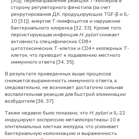
[30]), перенаправление реакции Т-хелперов в
сторону регуляторного фенотипа (за счет
рекрутирования ДК, продуцирующих TGF-β и IL-
10 [31]), анергия Т-лимфоцитов и нарушение
бактериального клиренса [32, 33]. Кроме того,
персистирующая инфекция
H. pylori
снижает
активность специфических CD8+
цитотоксических Т-клеток и CD4+ хелперных Т-
клеток, что приводит к подавлению местного
иммунного ответа [34, 35].
В результате приведенных выше процессов
снижается выраженность иммунного ответа, а
следовательно, не возникает достаточно сильная
воспалительная реакция для быстрой элиминации
возбудителя [36, 37].
Также недавно было показано, что
H. pylori
и IL-22
индуцируют экспрессию металлопротеазы-10 в
эпителиальных клетках желудка, что усиливает
бактериальную колонизацию и выраженность