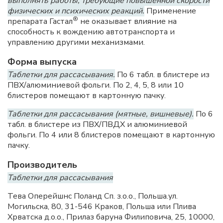
выполнять работы, требующие повышенной скорости
физических и психических реакций.
Применение
®
препарата Гастал
не оказывает влияние на
способность к вождению автотранспорта и
управлению другими механизмами.
Форма выпуска
Таблетки для рассасывания.
По 6 табл. в блистере из
ПВХ/алюминиевой фольги. По 2, 4, 5, 8 или 10
блистеров помещают в картонную пачку.
Таблетки для рассасывания (мятные, вишневые).
По 6
табл. в блистере из ПВХ/ПВДХ и алюминиевой
фольги. По 4 или 8 блистеров помещают в картонную
пачку.
Производитель
Таблетки для рассасывания
Тева Оперейшнс Поланд Сп. з.о.о., Польша.ул.
Могильска, 80, 31-546 Краков, Польша или Плива
Хрватска д.о.о., Прилаз баруна Филиповича, 25, 10000,