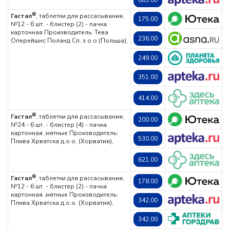
863.00
®
Гастал
, таблетки для рассасывания,
175.00
№12 - 6 шт. - блистер (2) - пачка
картонная
Производитель: Тева
236.00
Оперейшнс Поланд Сп. з о.о (Польша),
249.00
351.00
414.00
®
Гастал
, таблетки для рассасывания,
200.00
№24 - 6 шт. - блистер (4) - пачка
картонная ,мятные
Производитель:
530.00
Плива Хрватска д.о.о. (Хорватия),
621.00
®
Гастал
, таблетки для рассасывания,
178.00
№12 - 6 шт. - блистер (2) - пачка
картонная ,мятные
Производитель:
342.00
Плива Хрватска д.о.о. (Хорватия),
342.00