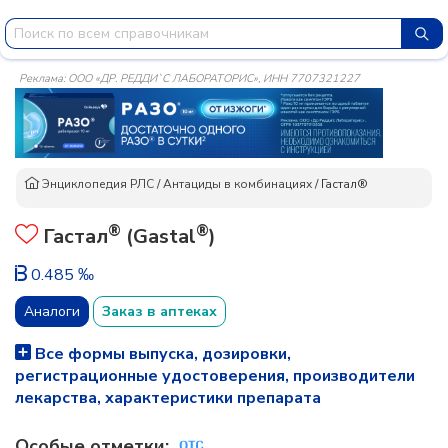
Реклама: ООО «ДР. РЕДДИ`С ЛАБОРАТОРИС», ИНН 7707321227
Энциклопедия РЛС
/
Антациды в комбинациях
/
Гастал®
®
®
Гастал
(Gastal
)
0.485 ‰
Аналоги
Заказ в аптеках
Все формы выпуска, дозировки,
регистрационные удостоверения, производители
лекарства, характеристики препарата
Особые отметки: