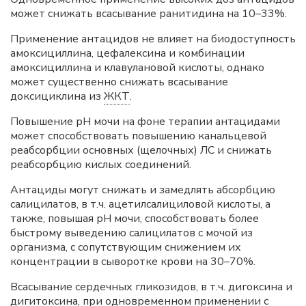
может снижать всасывание ранитидина на 10–33%.
Применение антацидов не влияет на биодоступность
амоксициллина, цефалексина и комбинации
амоксициллина и клавулановой кислоты, однако
может существенно снижать всасывание
доксициклина из
ЖКТ
.
Повышение рН мочи на фоне терапии антацидами
может способствовать повышению канальцевой
реабсорбции основных (щелочных) ЛС и снижать
реабсорбцию кислых соединений.
Антациды могут снижать и замедлять абсорбцию
салицилатов, в т.ч. ацетилсалициловой кислоты, а
также, повышая рН мочи, способствовать более
быстрому выведению салицилатов с мочой из
организма, с сопутствующим снижением их
концентрации в сыворотке крови на 30–70%.
Всасывание сердечных гликозидов, в т.ч. дигоксина и
дигитоксина, при одновременном применении с