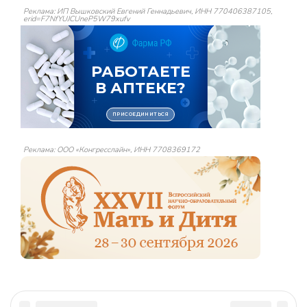
Реклама: ИП Вышковский Евгений Геннадьевич, ИНН 770406387105,
erid=F7NfYUJCUneP5W79xufv
Реклама: ООО «Конгресслайн», ИНН 7708369172