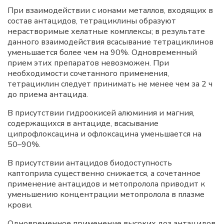
При взаимодействии с ионами металлов, входящих в
состав антацидов, тетрациклины образуют
нерастворимые хелатные комплексы; в результате
данного взаимодействия всасывание тетрациклинов
уменьшается более чем на 90%. Одновременный
прием этих препаратов невозможен. При
необходимости сочетанного применения,
тетрациклин следует принимать не менее чем за 2 ч
до приема антацида.
В присутствии гидроокисей алюминия и магния,
содержащихся в антациде, всасывание
ципрофлоксацина и офлоксацина уменьшается на
50–90%.
В присутствии антацидов биодоступность
каптоприла существенно снижается, а сочетанное
применение антацидов и метопролола приводит к
уменьшению концентрации метопролола в плазме
крови.
Одновременное применение высоких доз антацидов