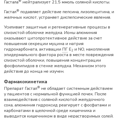
®
Гастала
нейтрализует 21,5 ммоль соляной кислоты.
®
Гастал
подавляет действие пепсина, лизолецитина, и
желчных кислот, устраняет диспепсические явления.
Усиливает защитные и регенеративные процессы в
слизистой оболочке желудка. Ионы алюминия
оказывают цитопротективное действие за счет
повышения секреции муцина и натрия
гидрокарбоната, активации
ПГ
E
и NO, накопления
2
эпидермального фактора роста в месте повреждения
слизистой оболочки, повышения концентрации
фосфолипидов в стенке желудка. Механизм этого
действия до конца не изучен.
Фармакокинетика
®
Препарат Гастал
не обладает системным действием
у пациентов с нормальной функцией почек. После
взаимодействия с соляной кислотой желудочного
сока, алюминия гидроксид реагирует с фосфатами и
карбонатами в щелочной среде кишечника и
выводится кишечником в виде нерастворимых солей.