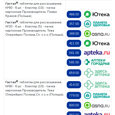
®
Гастал
, таблетки для рассасывания,
№60 - 6 шт. - блистер (10) - пачка
картонная
Производитель: Плива
466.00
Краков (Польша),
®
Гастал
, таблетки для рассасывания,
357.00
№30 - 6 шт. - блистер (5) - пачка
картонная
Производитель: Тева
369.00
Оперейшнс Поланд Сп. з о.о (Польша),
411.00
561.00
565.00
659.00
®
Гастал
, таблетки для рассасывания,
414.00
№60 - 6 шт. - блистер (10) - пачка
картонная
Производитель: Тева
Оперейшнс Поланд Сп. з о.о (Польша),
779.00
800.00