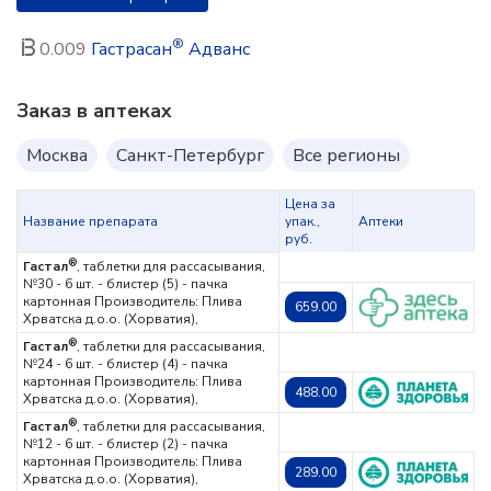
®
0.009
Гастрасан
Адванс
Заказ в аптеках
Москва
Санкт-Петербург
Все регионы
Цена за
Название препарата
упак.,
Аптеки
руб.
®
Гастал
, таблетки для рассасывания,
№30 - 6 шт. - блистер (5) - пачка
картонная
Производитель: Плива
659.00
Хрватска д.о.о. (Хорватия),
®
Гастал
, таблетки для рассасывания,
№24 - 6 шт. - блистер (4) - пачка
картонная
Производитель: Плива
488.00
Хрватска д.о.о. (Хорватия),
®
Гастал
, таблетки для рассасывания,
№12 - 6 шт. - блистер (2) - пачка
картонная
Производитель: Плива
289.00
Хрватска д.о.о. (Хорватия),