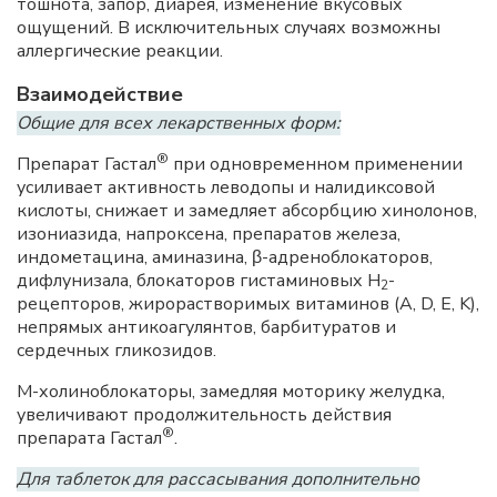
тошнота, запор, диарея, изменение вкусовых
ощущений. В исключительных случаях возможны
аллергические реакции.
Взаимодействие
Общие для всех лекарственных форм:
®
Препарат Гастал
при одновременном применении
усиливает активность леводопы и налидиксовой
кислоты, снижает и замедляет абсорбцию хинолонов,
изониазида, напроксена, препаратов железа,
индометацина, аминазина, β-адреноблокаторов,
дифлунизала, блокаторов гистаминовых Н
-
2
рецепторов, жирорастворимых витаминов (A, D, E, K),
непрямых антикоагулянтов, барбитуратов и
сердечных гликозидов.
М-холиноблокаторы, замедляя моторику желудка,
увеличивают продолжительность действия
®
препарата Гастал
.
Для таблеток для рассасывания дополнительно