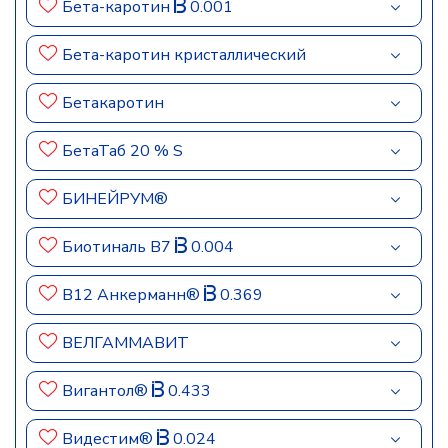
Бета-каротин
0.001
Бета-каротин кристаллический
Бетакаротин
БетаТаб 20 % S
БИНЕЙРУМ®
Биотиналь B7
0.004
В12 Анкерманн®
0.369
ВЕЛГАММАВИТ
Вигантол®
0.433
Видестим®
0.024