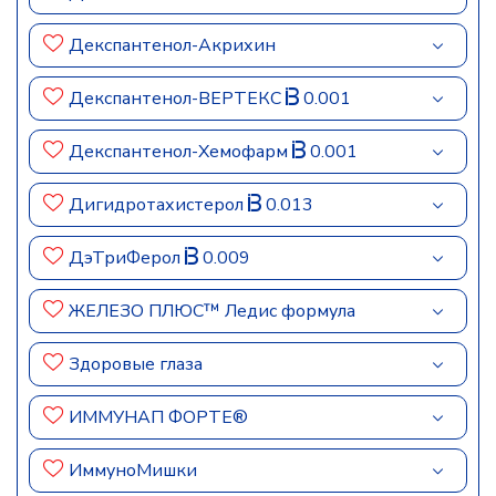
Декспантенол-Акрихин
Декспантенол-ВЕРТЕКС
0.001
Декспантенол-Хемофарм
0.001
Дигидротахистерол
0.013
ДэТриФерол
0.009
ЖЕЛЕЗО ПЛЮС™ Ледис формула
Здоровые глаза
ИММУНАП ФОРТЕ®
ИммуноМишки