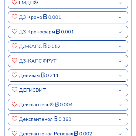
ГМДП®
Д3 Кроно
0.001
Д3 Кронофарм
0.001
Д3-КАПС
0.052
Д3-КАПС ФРУТ
Девилам
0.211
ДЕГИСВИТ
Декспантель®
0.004
Декспантенол
0.369
Декспантенол Реневал
0.002