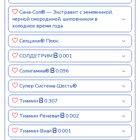
Сана-Сол® — Экстравит с земляникой,
черной смородиной, шиповником в
холодное время года
Селцинк® Плюс
СОЛДЕТРИМ
0.001
Солигамма®
0.096
Супер Система-Шесть®
Тиамин
0.307
Тиамин Реневал
0.002
Тиамин-Виал
0.001