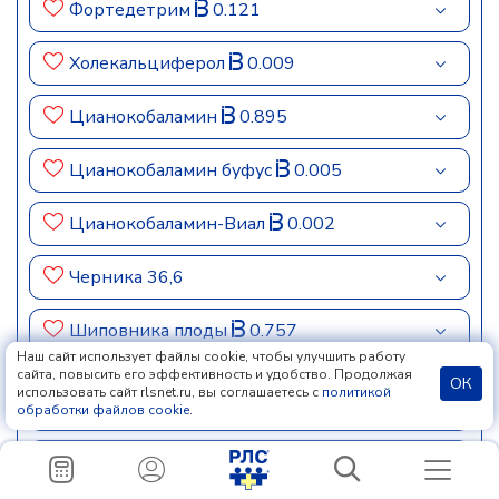
Фортедетрим
0.121
Холекальциферол
0.009
Цианокобаламин
0.895
Цианокобаламин буфус
0.005
Цианокобаламин-Виал
0.002
Черника 36,6
Шиповника плоды
0.757
Наш сайт использует файлы cookie, чтобы улучшить работу
сайта, повысить его эффективность и удобство. Продолжая
Шиповника плоды низковитаминные
ОК
использовать сайт rlsnet.ru, вы соглашаетесь с
политикой
0.007
обработки файлов cookie
.
Шиповника сироп
0.106