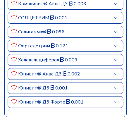
Компливит® Аква Д3
0.003
СОЛДЕТРИМ
0.001
Солигамма®
0.096
Фортедетрим
0.121
Холекальциферол
0.009
Юнивит® Аква Д3
0.002
Юнивит® Д3
0.001
Юнивит® Д3 Форте
0.001