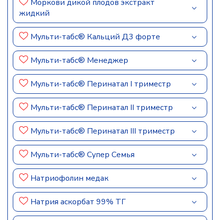
Моркови дикой плодов экстракт
жидкий
Мульти-табс® Кальций Д3 форте
Мульти-табс® Менеджер
Мульти-табс® Перинатал I триместр
Мульти-табс® Перинатал II триместр
Мульти-табс® Перинатал III триместр
Мульти-табс® Супер Семья
Натриофолин медак
Натрия аскорбат 99% ТГ