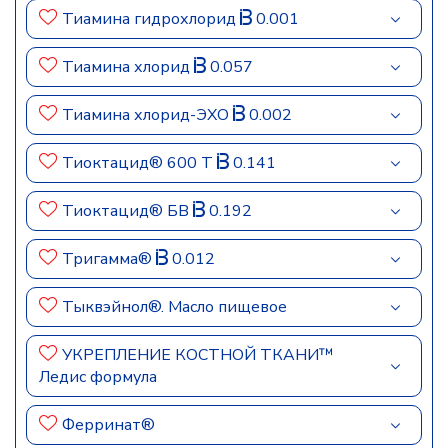
Тиамина гидрохлорид
0.001
Тиамина хлорид
0.057
Тиамина хлорид-ЭХО
0.002
Тиоктацид® 600 Т
0.141
Тиоктацид® БВ
0.192
Тригамма®
0.012
Тыквэйнол®. Масло пищевое
УКРЕПЛЕНИЕ КОСТНОЙ ТКАНИ™
Ледис формула
Ферринат®