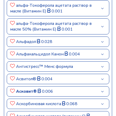
альфа-Токоферола ацетата раствор в
масле (Витамин E)
0.001
альфа-Токоферола ацетата раствор в
масле 50% (Витамин E)
0.001
Альфадол
0.028
Альфакальцидол Канон
0.004
Антистресс™ Менс формула
Асвитол®
0.004
Асковит®
0.006
Аскорбиновая кислота
0.068