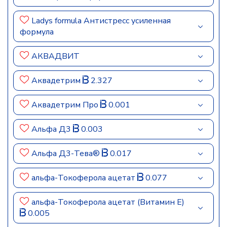
Ladys formula Антистресс усиленная
формула
АКВАДВИТ
Аквадетрим
2.327
Аквадетрим Про
0.001
Альфа Д3
0.003
Альфа Д3-Тева®
0.017
альфа-Токоферола ацетат
0.077
альфа-Токоферола ацетат (Витамин E)
0.005