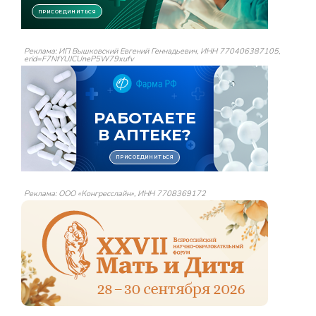
Реклама: ИП Вышковский Евгений Геннадьевич, ИНН 770406387105,
erid=F7NfYUJCUneP5W79xufv
Реклама: ООО «Конгресслайн», ИНН 7708369172