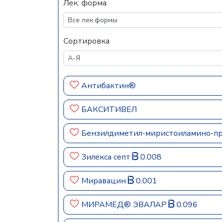
Лек. форма
Сортировка
Антибактин®
БАКСИТИВЕЛ
Бензилдиметил-миристоиламино-п
Зилекса септ
0.008
Миравацин
0.001
МИРАМЕД® ЭВАЛАР
0.096