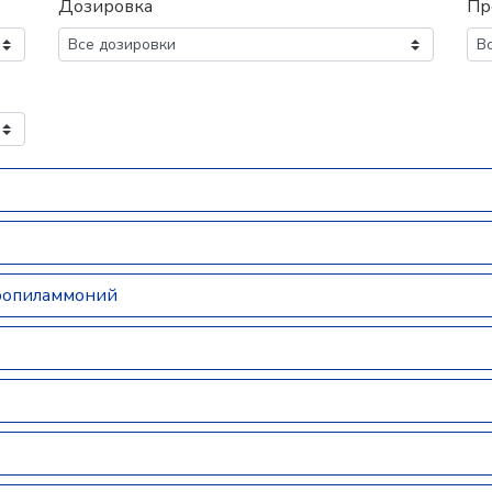
Дозировка
Пр
ропиламмоний