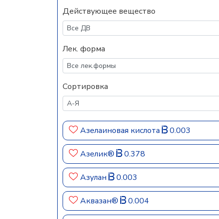
Действующее вещество
Лек. форма
Сортировка
Азелаиновая кислота
0.003
Азелик®
0.378
Азулан
0.003
Аквазан®
0.004