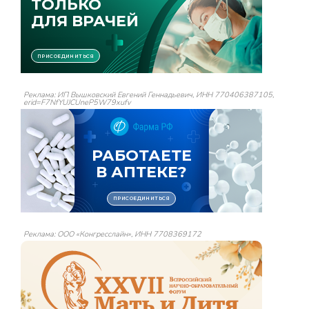
Реклама: ИП Вышковский Евгений Геннадьевич, ИНН 770406387105,
erid=F7NfYUJCUneP5W79xufv
Реклама: ООО «Конгресслайн», ИНН 7708369172