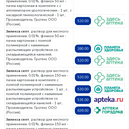
применения, 0.01%, флакон 50 мл -
пачка картонная в комплекте с с
аппликатором урологическим - 1 шт., с
насадкой гинекологической - 1 шт.,
Производитель: Гротекс ООО
520.00
(Россия),
Зилекса септ
, раствор для местного
применения, 0.01%, флакон 50 мл -
пачка картонная с помпой
полимерной с нажимным
380.00
распыляющим устройством со
складывающейся канюлей,
Производитель: Гротекс ООО
520.00
(Россия),
Зилекса септ
, раствор для местного
применения, 0.01%, флакон 150 мл -
520.00
пачка картонная в комплекте с
помпой полимерной с нажимным
распыляющим устройством - 1 шт., с
530.00
помпой полимерной с нажимным
распыляющим устройством со
535.00
складывающейся канюлей - 1 шт.,
Производитель: Гротекс ООО
639.00
(Россия),
Зилекса септ
, раствор для местного
применения, 0.01%, флакон 150 мл -
пачка картонная с мерным стаканом