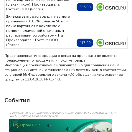
(стаканчиком),
Производитель:
306.00
Гротекс ООО (Россия),
Зилекса септ
, раствор для местного
применения, 0.01%, флакон 50 мл -
пачка картонная в комплекте с
помпой полимерной с нажимным
распыляющим устройством - 1 шт.,
Производитель: Гротекс ООО
417.00
(Россия),
Представленная информация о ценах на препараты не является
предложением о продаже или покупке товара.
Информация предназначена исключительно для сравнения цен в
стационарных аптеках, осуществляющих деятельность в соответствии
со статьей 55 Федерального закона «Об обращении лекарственных
средств» от 12.04.2010 № 61-ФЗ.
События
Реклама: ИП Вышковский Евгений Геннадьевич, ИНН 770406387105,
erid=F7NfYUJCUneP5W78VwNF