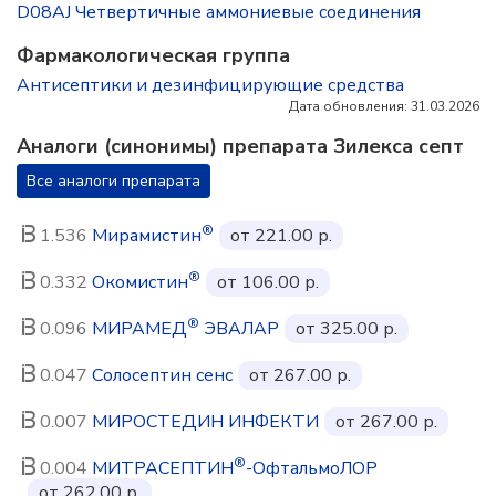
D08AJ Четвертичные аммониевые соединения
Фармакологическая группа
Антисептики и дезинфицирующие средства
Дата обновления: 31.03.2026
Аналоги (синонимы) препарата Зилекса септ
Все аналоги препарата
®
1.536
Мирамистин
от 221.00 р.
®
0.332
Окомистин
от 106.00 р.
®
0.096
МИРАМЕД
ЭВАЛАР
от 325.00 р.
0.047
Солосептин сенс
от 267.00 р.
0.007
МИРОСТЕДИН ИНФЕКТИ
от 267.00 р.
®
0.004
МИТРАСЕПТИН
-ОфтальмоЛОР
от 262.00 р.