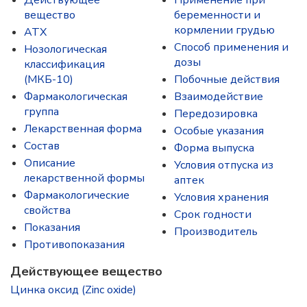
Действующее
Применение при
вещество
беременности и
кормлении грудью
ATX
Способ применения и
Нозологическая
дозы
классификация
(МКБ-10)
Побочные действия
Фармакологическая
Взаимодействие
группа
Передозировка
Лекарственная форма
Особые указания
Состав
Форма выпуска
Описание
Условия отпуска из
лекарственной формы
аптек
Фармакологические
Условия хранения
свойства
Срок годности
Показания
Производитель
Противопоказания
Действующее вещество
Цинка оксид (Zinc oxide)