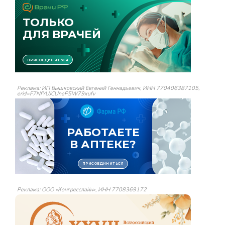
Реклама: ИП Вышковский Евгений Геннадьевич, ИНН 770406387105,
erid=F7NfYUJCUneP5W79xufv
Реклама: ООО «Конгресслайн», ИНН 7708369172