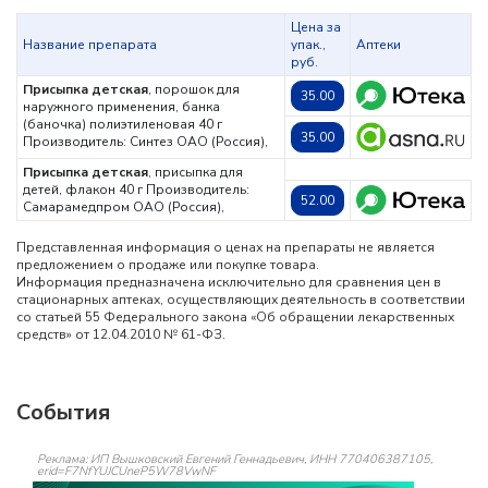
Цена за
Название препарата
упак.,
Аптеки
руб.
Присыпка детская
, порошок для
35.00
наружного применения, банка
(баночка) полиэтиленовая 40 г
35.00
Производитель: Синтез ОАО (Россия),
Присыпка детская
, присыпка для
детей, флакон 40 г
Производитель:
52.00
Самарамедпром ОАО (Россия),
Представленная информация о ценах на препараты не является
предложением о продаже или покупке товара.
Информация предназначена исключительно для сравнения цен в
стационарных аптеках, осуществляющих деятельность в соответствии
со статьей 55 Федерального закона «Об обращении лекарственных
средств» от 12.04.2010 № 61-ФЗ.
События
Реклама: ИП Вышковский Евгений Геннадьевич, ИНН 770406387105,
erid=F7NfYUJCUneP5W78VwNF