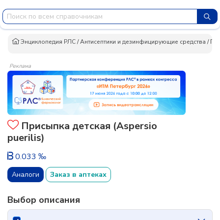
Энциклопедия РЛС
/
Антисептики и дезинфицирующие средства
/
Пр
Реклама
Присыпка детская (Aspersio
puerilis)
0.033 ‰
Аналоги
Заказ в аптеках
Выбор описания