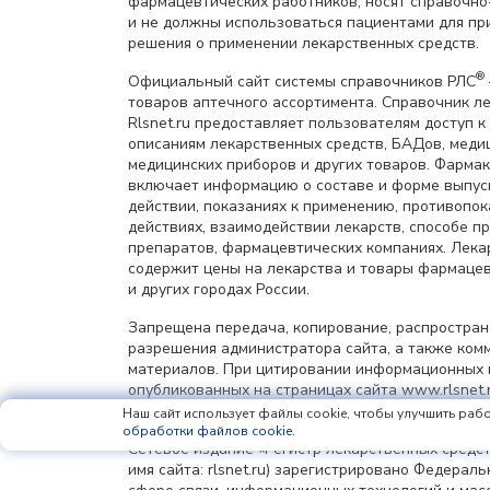
фармацевтических работников, носят справочн
и не должны использоваться пациентами для пр
решения о применении лекарственных средств.
®
Официальный сайт системы справочников РЛС
товаров аптечного ассортимента. Справочник л
Rlsnet.ru предоставляет пользователям доступ к
описаниям лекарственных средств, БАДов, меди
медицинских приборов и других товаров. Фарма
включает информацию о составе и форме выпус
действии, показаниях к применению, противопок
действиях, взаимодействии лекарств, способе 
препаратов, фармацевтических компаниях. Лек
содержит цены на лекарства и товары фармацев
и других городах России.
Запрещена передача, копирование, распростра
разрешения администратора сайта, а также ком
материалов. При цитировании информационных 
опубликованных на страницах сайта www.rlsnet.r
информации обязательна.
Наш сайт использует файлы cookie, чтобы улучшить рабо
обработки файлов cookie
.
Сетевое издание «Регистр лекарственных средст
имя сайта: rlsnet.ru) зарегистрировано Федерал