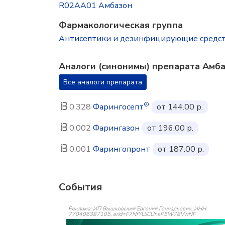
R02AA01 Амбазон
Фармакологическая группа
Антисептики и дезинфицирующие средс
Аналоги (синонимы) препарата Амб
Все аналоги препарата
®
0.328
Фарингосепт
от 144.00 р.
0.002
Фарингазон
от 196.00 р.
0.001
Фарингопронт
от 187.00 р.
События
Реклама: ИП Вышковский Евгений Геннадьевич, ИНН
770406387105, erid=F7NfYUJCUneP5W78VwNF