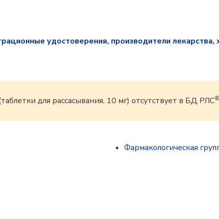
трационные удостоверения, производители лекарства, 
(таблетки для рассасывания, 10 мг) отсутствует в БД РЛС
Фармакологическая груп