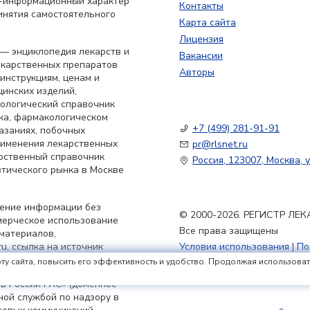
о-информационный характер
Контакты
инятия самостоятельного
Карта сайта
Лицензия
— энциклопедия лекарств и
Вакансии
екарственных препаратов
Авторы
 инструкциям, ценам и
цинских изделий,
кологический справочник
ка, фармакологическом
+7 (499) 281-91-91
азаниях, побочных
применения лекарственных
pr@rlsnet.ru
арственный справочник
Россия, 123007, Москва, у
тического рынка в Москве
нение информации без
© 2000-2026. РЕГИСТР Л
мерческое использование
Все права защищены
материалов,
u, ссылка на источник
Условия использования
|
По
Политика обработки файлов
ту сайта, повысить его эффективность и удобство. Продолжая использовать 
в России РЛС» (доменное
ьной службой по надзору в