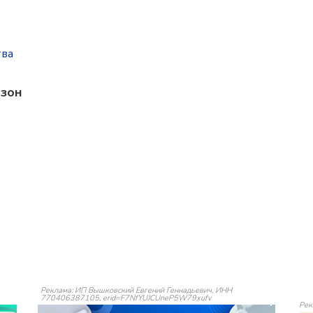
тва
азон
Реклама: ИП Вышковский Евгений Геннадьевич, ИНН
770406387105, erid=F7NfYUJCUneP5W79xufv
Рек