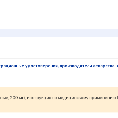
трационные удостоверения, производители лекарства, 
ьные, 200 мг), инструкция по медицинскому применению