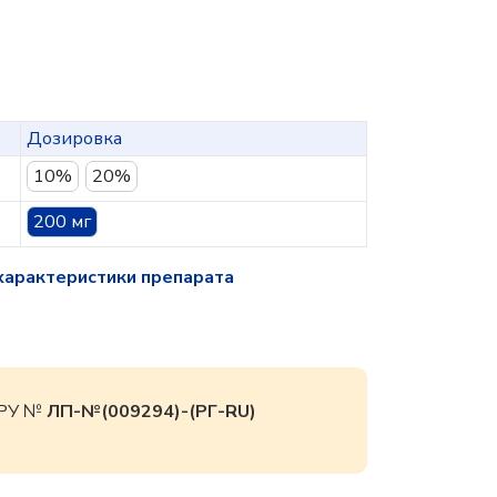
Дозировка
10%
20%
200 мг
характеристики препарата
 РУ №
ЛП-№(009294)-(РГ-RU)