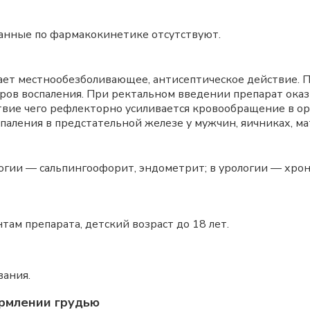
данные по фармакокинетике отсутствуют.
ает местнообезболивающее, антисептическое действие. П
ов воспаления. При ректальном введении препарат ока
твие чего рефлекторно усиливается кровообращение в орг
спаления в предстательной железе у мужчин, яичниках, м
логии — сальпингоофорит, эндометрит; в урологии — хро
ам препарата, детский возраст до 18 лет.
вания.
рмлении грудью