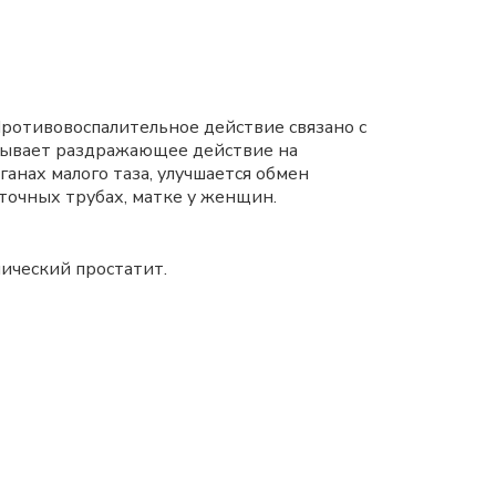
ротивовоспалительное действие связано с
зывает раздражающее действие на
анах малого таза, улучшается обмен
аточных трубах, матке у женщин.
нический простатит.