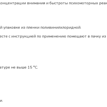
концентрации внимания и быстроты психомоторных реа
ой упаковке из пленки поливинилхлоридной.
есте с инструкцией по применению помещают в пачку из 
туре не выше 15 °C.
и.