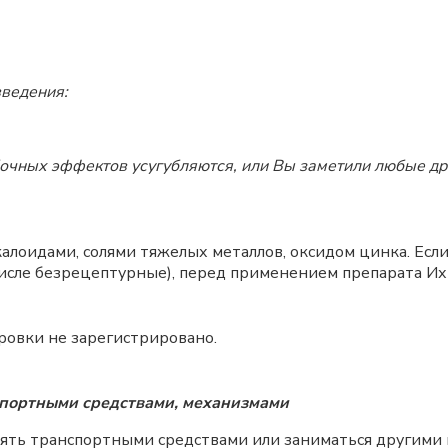
введения:
бочных эффектов усугубляются, или Вы заметили любые др
лкалоидами, солями тяжелых металлов, оксидом цинка. Е
исле безрецептурные), перед применением препарата Их
ровки не зарегистрировано.
спортными средствами, механизмами
влять транспортными средствами или заниматься другим