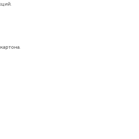
кций.
картона.