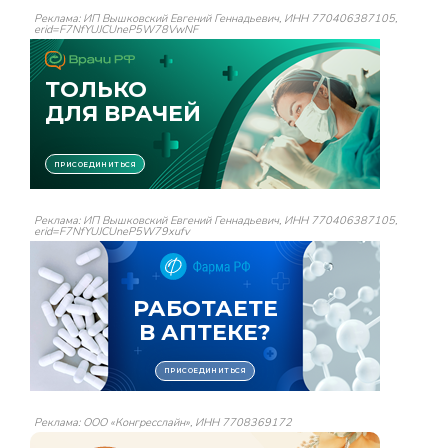
Реклама: ИП Вышковский Евгений Геннадьевич, ИНН 770406387105,
erid=F7NfYUJCUneP5W78VwNF
Реклама: ИП Вышковский Евгений Геннадьевич, ИНН 770406387105,
erid=F7NfYUJCUneP5W79xufv
Реклама: ООО «Конгресслайн», ИНН 7708369172