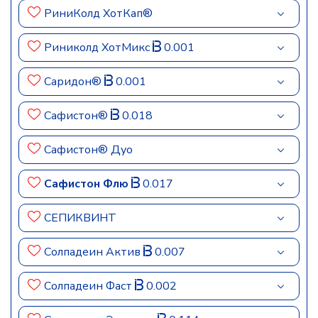
РиниКолд ХотКап®
Риниколд ХотМикс
0.001
Саридон®
0.001
Сафистон®
0.018
Сафистон® Дуо
Сафистон Флю
0.017
СЕПИКВИНТ
Солпадеин Актив
0.007
Солпадеин Фаст
0.002