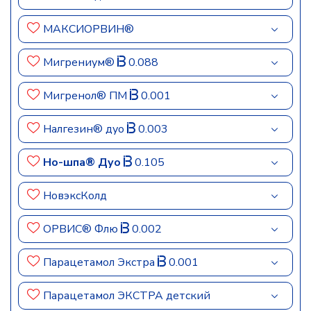
МАКСИОРВИН®
Мигрениум®
0.088
Мигренол® ПМ
0.001
Налгезин® дуо
0.003
Но-шпа® Дуо
0.105
НовэксКолд
ОРВИС® Флю
0.002
Парацетамол Экстра
0.001
Парацетамол ЭКСТРА детский