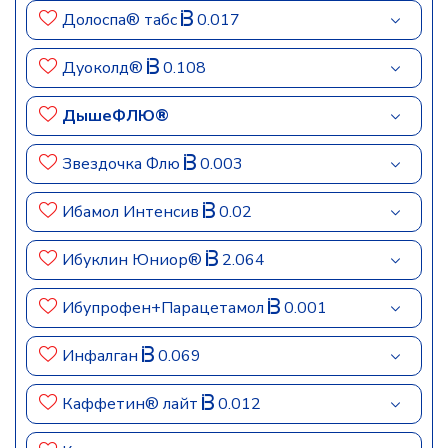
Долоспа® табс
0.017
Дуоколд®
0.108
ДышеФЛЮ®
Звездочка Флю
0.003
Ибамол Интенсив
0.02
Ибуклин Юниор®
2.064
Ибупрофен+Парацетамол
0.001
Инфалган
0.069
Каффетин® лайт
0.012