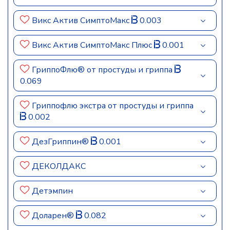
Викс Актив СимптоМакс
0.003
Викс Актив СимптоМакс Плюс
0.001
ГриппоФлю® от простуды и гриппа
0.069
Гриппофлю экстра от простуды и гриппа
0.002
ДезГриппин®
0.001
ДЕКОЛДАКС
Детэмпин
Доларен®
0.082