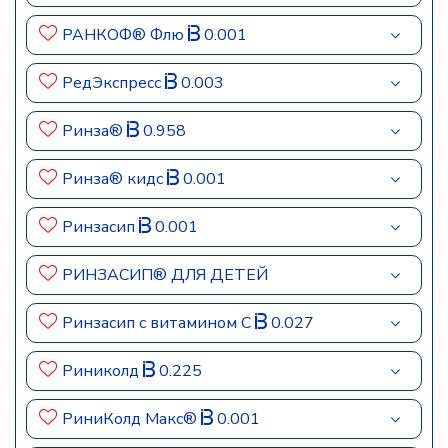
РАНКОФ® Флю
0.001
РедЭкспресс
0.003
Ринза®
0.958
Ринза® кидс
0.001
Ринзасип
0.001
РИНЗАСИП® ДЛЯ ДЕТЕЙ
Ринзасип с витамином C
0.027
Риниколд
0.225
РиниКолд Макс®
0.001