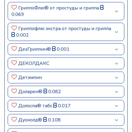
ГриппоФлю® от простуды и гриппа
0.069
Гриппофлю экстра от простуды и гриппа
0.002
ДезГриппин®
0.001
ДЕКОЛДАКС
Детэмпин
Доларен®
0.082
Долоспа® табс
0.017
Дуоколд®
0.108