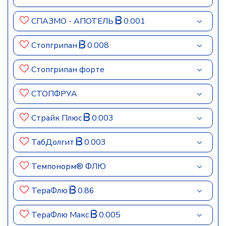
СПАЗМО - АПОТЕЛЬ
0.001
Стопгрипан
0.008
Стопгрипан форте
СТОПФРУА
Страйк Плюс
0.003
ТабДолгит
0.003
Темпонорм® ФЛЮ
ТераФлю
0.86
ТераФлю Макс
0.005