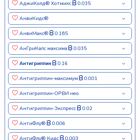
АджиКолд® Хотмикс
0.035
АнвиКидс®
АнвиМакс®
0.185
АнГриКапс максима
0.035
Антигриппин
0.16
Антигриппин-максимум
0.001
Антигриппин-ОРВИ нео
Антигриппин-Экспресс
0.02
АнтиФлу®
0.006
АнтиФлу® Кидс
0.003