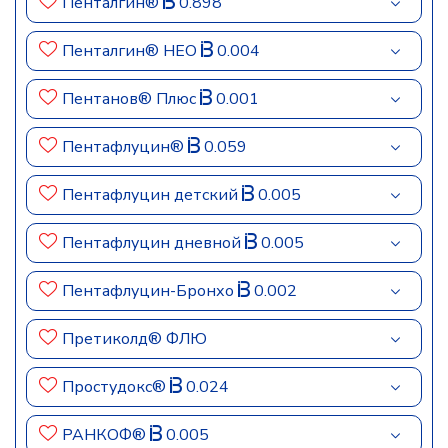
Пенталгин®
0.898
Пенталгин® НЕО
0.004
Пентанов® Плюс
0.001
Пентафлуцин®
0.059
Пентафлуцин детский
0.005
Пентафлуцин дневной
0.005
Пентафлуцин-Бронхо
0.002
Претиколд® ФЛЮ
Простудокс®
0.024
РАНКОФ®
0.005