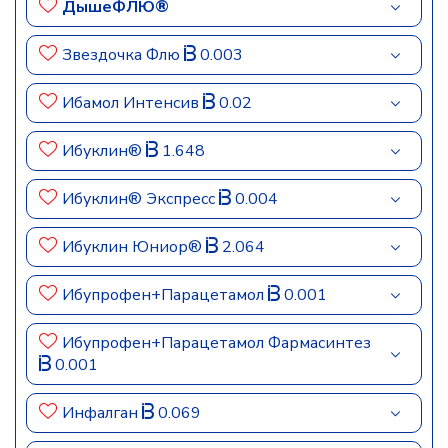
ДышеФЛЮ®
Звездочка Флю
0.003
Ибамол Интенсив
0.02
Ибуклин®
1.648
Ибуклин® Экспресс
0.004
Ибуклин Юниор®
2.064
Ибупрофен+Парацетамол
0.001
Ибупрофен+Парацетамол Фармасинтез
0.001
Инфалган
0.069