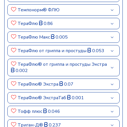
Темпонорм® ФЛЮ
ТераФлю
0.86
ТераФлю Макс
0.005
ТераФлю от гриппа и простуды
0.053
ТераФлю® от гриппа и простуды Экстра
0.002
ТераФлю® Экстра
0.07
ТераФлю® ЭкстраТаб
0.001
Тофф плюс
0.046
Триган-Д®
0.237