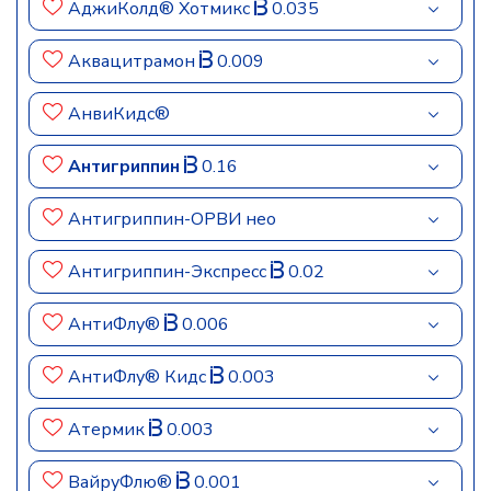
АджиКолд® Хотмикс
0.035
Аквацитрамон
0.009
АнвиКидс®
Антигриппин
0.16
Антигриппин-ОРВИ нео
Антигриппин-Экспресс
0.02
АнтиФлу®
0.006
АнтиФлу® Кидс
0.003
Атермик
0.003
ВайруФлю®
0.001