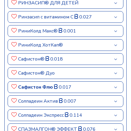
РИНЗАСИП® ДЛЯ ДЕТЕЙ
Ринзасип с витамином C
0.027
РиниКолд Макс®
0.001
РиниКолд ХотКап®
Сафистон®
0.018
Сафистон® Дуо
Сафистон Флю
0.017
Солпадеин Актив
0.007
Солпадеин Экспресс
0.114
СПАЗМАЛГОН® ЭФФЕКТ
0.076