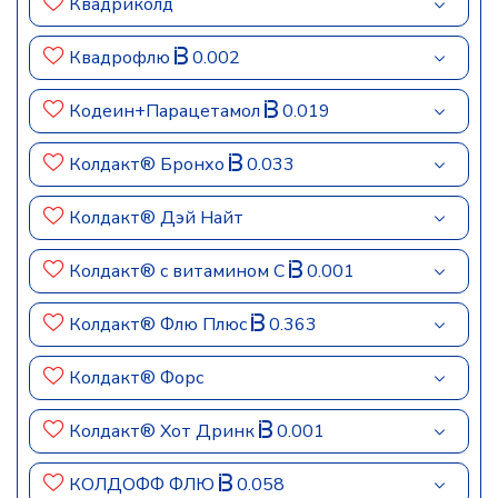
Квадриколд
Квадрофлю
0.002
Кодеин+Парацетамол
0.019
Колдакт® Бронхо
0.033
Колдакт® Дэй Найт
Колдакт® с витамином С
0.001
Колдакт® Флю Плюс
0.363
Колдакт® Форс
Колдакт® Хот Дринк
0.001
КОЛДОФФ ФЛЮ
0.058