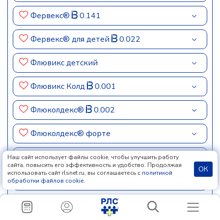
Фервекс®
0.141
Фервекс® для детей
0.022
Флювикс детский
Флювикс Колд
0.001
Флюколдекс®
0.002
Флюколдекс® форте
Флюколдекс®-С
0.003
Наш сайт использует файлы cookie, чтобы улучшить работу
сайта, повысить его эффективность и удобство. Продолжая
ОК
использовать сайт rlsnet.ru, вы соглашаетесь с
политикой
Флюкомп®
0.001
обработки файлов cookie
.
ФЛЮСТИ® МАКС