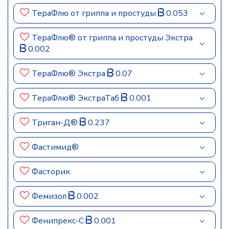
ТераФлю от гриппа и простуды
0.053
ТераФлю® от гриппа и простуды Экстра
0.002
ТераФлю® Экстра
0.07
ТераФлю® ЭкстраТаб
0.001
Триган-Д®
0.237
Фастимид®
Фасторик
Фемизол
0.002
Фенипрекс-С
0.001