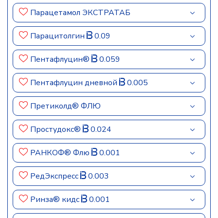
Парацетамол ЭКСТРАТАБ
Парацитолгин
0.09
Пентафлуцин®
0.059
Пентафлуцин дневной
0.005
Претиколд® ФЛЮ
Простудокс®
0.024
РАНКОФ® Флю
0.001
РедЭкспресс
0.003
Ринза® кидс
0.001