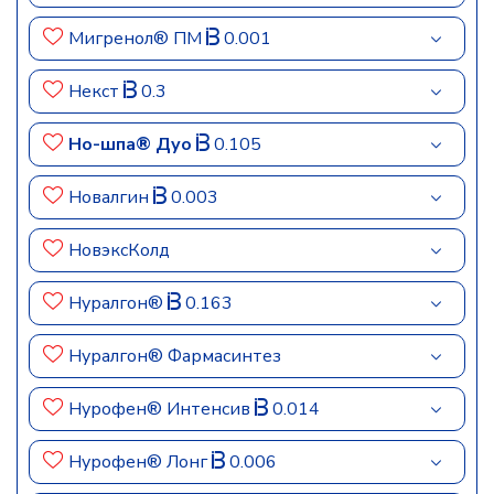
Мигренол® ПМ
0.001
Некст
0.3
Но-шпа® Дуо
0.105
Новалгин
0.003
НовэксКолд
Нуралгон®
0.163
Нуралгон® Фармасинтез
Нурофен® Интенсив
0.014
Нурофен® Лонг
0.006