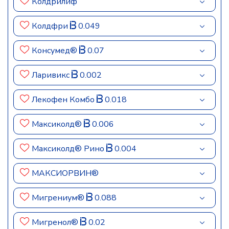
Колдрилиф
Колдфри
0.049
Консумед®
0.07
Ларивикс
0.002
Лекофен Комбо
0.018
Максиколд®
0.006
Максиколд® Рино
0.004
МАКСИОРВИН®
Мигрениум®
0.088
Мигренол®
0.02