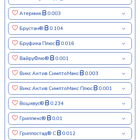
Атермик
0.003
Брустан®
0.104
Бруфика Плюс
0.016
ВайруФлю®
0.001
Викс Актив СимптоМакс
0.003
Викс Актив СимптоМакс Плюс
0.001
Воцивус®
0.234
Гриппекс®
0.01
Гриппостад® С
0.012