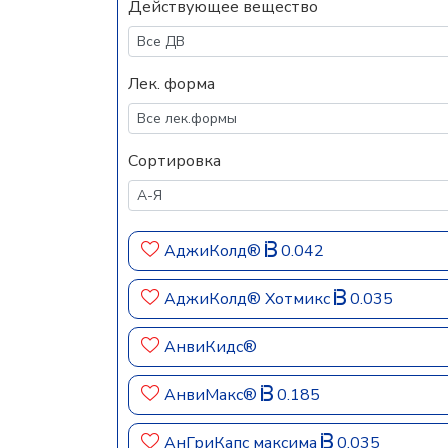
Действующее вещество
Лек. форма
Сортировка
АджиКолд®
0.042
АджиКолд® Хотмикс
0.035
АнвиКидс®
АнвиМакс®
0.185
АнГриКапс максима
0.035