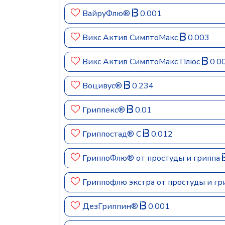
ВайруФлю®
0.001
Викс Актив СимптоМакс
0.003
Викс Актив СимптоМакс Плюс
0.0
Воцивус®
0.234
Гриппекс®
0.01
Гриппостад® С
0.012
ГриппоФлю® от простуды и гриппа
Гриппофлю экстра от простуды и г
ДезГриппин®
0.001