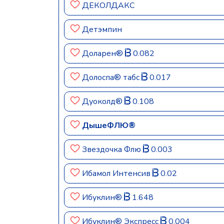
ДЕКОЛДАКС
Детэмпин
Доларен®
0.082
Долоспа® табс
0.017
Дуоколд®
0.108
ДышеФЛЮ®
Звездочка Флю
0.003
Ибамол Интенсив
0.02
Ибуклин®
1.648
Ибуклин® Экспресс
0.004