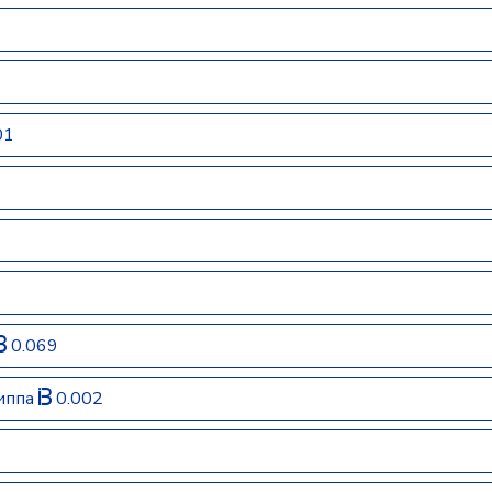
01
0.069
риппа
0.002