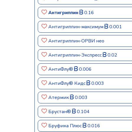
Антигриппин
0.16
Антигриппин-максимум
0.001
Антигриппин-ОРВИ нео
Антигриппин-Экспресс
0.02
АнтиФлу®
0.006
АнтиФлу® Кидс
0.003
Атермик
0.003
Брустан®
0.104
Бруфика Плюс
0.016