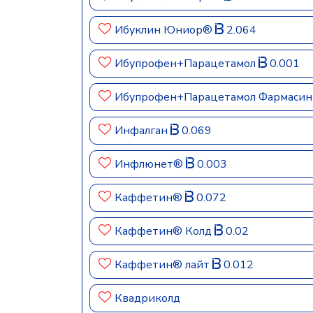
Ибуклин Юниор®
2.064
Ибупрофен+Парацетамол
0.001
Ибупрофен+Парацетамол Фармаси
Инфалган
0.069
Инфлюнет®
0.003
Каффетин®
0.072
Каффетин® Колд
0.02
Каффетин® лайт
0.012
Квадриколд