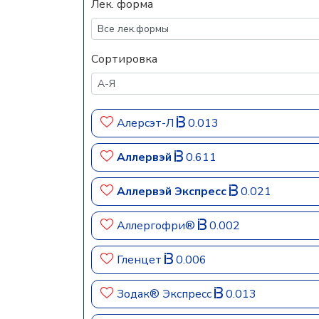
Лек. форма
Сортировка
Алерсэт-Л
0.013
Аллервэй
0.611
Аллервэй Экспресс
0.021
Аллергофри®
0.002
Гленцет
0.006
Зодак® Экспресс
0.013