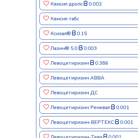
Квисил дропс
0.002
Квисил табс
Ксизал®
0.15
Лазин® 5,0
0.003
Левоцетиризин
0.386
Левоцетиризин АВВА
Левоцетиризин ДС
Левоцетиризин Реневал
0.001
Левоцетиризин-ВЕРТЕКС
0.001
Левоцетиризин-Тева
0.001