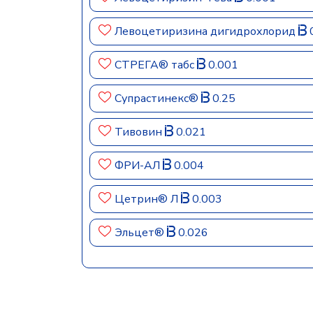
Левоцетиризина дигидрохлорид
СТРЕГА® табс
0.001
Супрастинекс®
0.25
Тивовин
0.021
ФРИ-АЛ
0.004
Цетрин® Л
0.003
Эльцет®
0.026