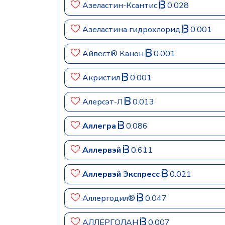
Азеластин-Ксантис
0.028
Азеластина гидрохлорид
0.001
Айвест® Канон
0.001
Акристил
0.001
Алерсэт-Л
0.013
Аллегра
0.086
Аллервэй
0.611
Аллервэй Экспресс
0.021
Аллергодил®
0.047
АЛЛЕРГОЛАН
0.007