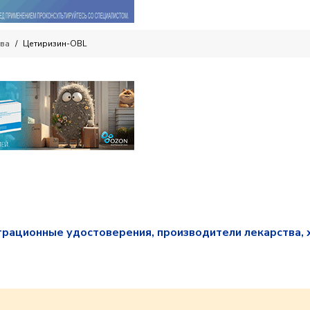
тва
Цетиризин-OBL
трационные удостоверения, производители лекарства, 