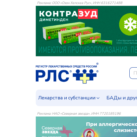
Реклама: ООО «Озон Хелскеа Рус», ИНН 6316271488
Лекарства и субстанции
БАДы и дру
Реклама: НАО «Северная звезда», ИНН 7720185196