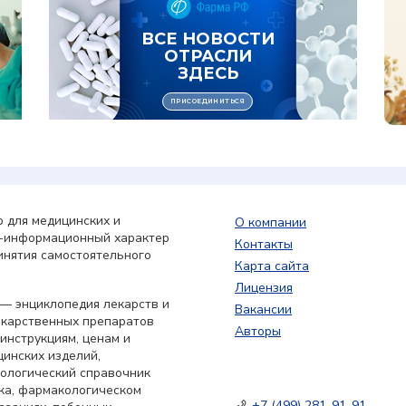
 для медицинских и
О компании
о-информационный характер
Контакты
инятия самостоятельного
Карта сайта
Лицензия
— энциклопедия лекарств и
Вакансии
екарственных препаратов
Авторы
 инструкциям, ценам и
цинских изделий,
кологический справочник
ка, фармакологическом
+7 (499) 281-91-91