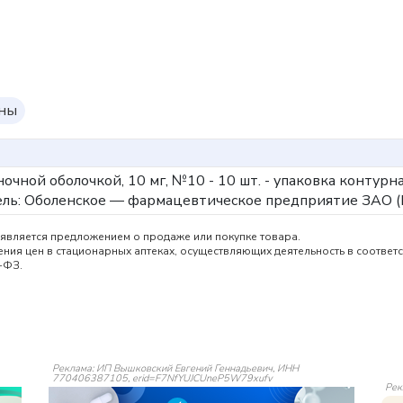
оны
ночной оболочкой, 10 мг, №10 - 10 шт. - упаковка контурн
ль: Оболенское — фармацевтическое предприятие ЗАО (Р
является предложением о продаже или покупке товара.
ия цен в стационарных аптеках, осуществляющих деятельность в соответс
-ФЗ.
Реклама: ИП Вышковский Евгений Геннадьевич, ИНН
770406387105, erid=F7NfYUJCUneP5W79xufv
Рек