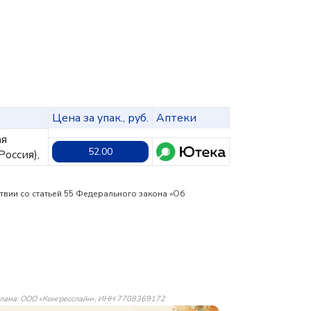
Цена за упак., руб.
Аптеки
ая
52.00
оссия),
твии со статьей 55 Федерального закона «Об
лама: ООО «Конгресслайн», ИНН 7708369172