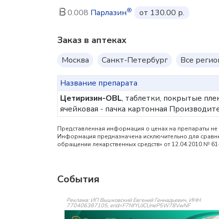
®
0.008
Парлазин
от 130.00 р.
Заказ в аптеках
Москва
Санкт-Петербург
Все реги
Название препарата
Цетиризин-OBL
, таблетки, покрытые пле
ячейковая - пачка картонная
Производите
Представленная информация о ценах на препараты не 
Информация предназначена исключительно для сравнен
обращении лекарственных средств» от 12.04.2010 № 61
События
Реклама: ИП Вышковский Евгений Геннадьевич, ИНН
770406387105, erid=F7NfYUJCUneP5W78VwNF