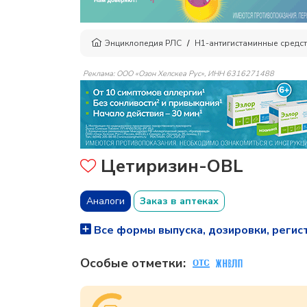
Энциклопедия РЛС
H1-антигистаминные средс
Реклама: ООО «Озон Хелскеа Рус», ИНН 6316271488
Цетиризин-OBL
Аналоги
Заказ в аптеках
Все формы выпуска, дозировки, регис
Особые отметки: