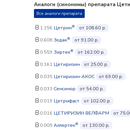
Аналоги (синонимы) препарата Цет
Все аналоги препарата
®
1.156
Цетрин
от 108.60 р.
®
0.608
Зодак
от 91.00 р.
®
0.559
Зиртек
от 162.00 р.
0.161
Цетиризин
от 25.00 р.
0.035
Цетиризин-АКОС
от 69.00 р.
0.033
Сенсинор
от 54.00 р.
0.019
Цетрифаст
от 102.00 р.
0.016
ЦЕТИРИЗИН ВЕЛФАРМ
от 75.0
®
0.009
Аллертек
от 130.00 р.