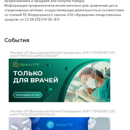
предложением о продаже или покупке товара.
Информация предназначена исключительно для сравнения цен в
стационарных аптеках, осуществляющих деятельность в соответствии
со статьей 55 Федерального закона «Об обращении лекарственных
средств» от 12.04.2010 № 61-ФЗ.
События
Реклама: ИП Вышковский Евгений Геннадьевич, ИНН 770406387105,
erid=F7NfYUJCUneP5W78VwNF
Реклама: ИП Вышковский Евгений Геннадьевич, ИНН 770406387105,
erid=F7NfYUJCUneP5W79xufv