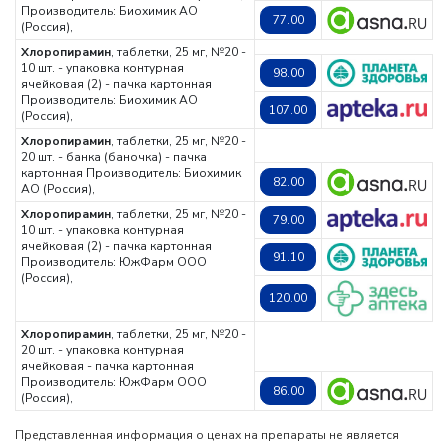
Производитель: Биохимик АО
77.00
(Россия),
Хлоропирамин
, таблетки, 25 мг, №20 -
10 шт. - упаковка контурная
98.00
ячейковая (2) - пачка картонная
Производитель: Биохимик АО
107.00
(Россия),
Хлоропирамин
, таблетки, 25 мг, №20 -
20 шт. - банка (баночка) - пачка
картонная
Производитель: Биохимик
82.00
АО (Россия),
Хлоропирамин
, таблетки, 25 мг, №20 -
79.00
10 шт. - упаковка контурная
ячейковая (2) - пачка картонная
91.10
Производитель: ЮжФарм ООО
(Россия),
120.00
Хлоропирамин
, таблетки, 25 мг, №20 -
20 шт. - упаковка контурная
ячейковая - пачка картонная
Производитель: ЮжФарм ООО
86.00
(Россия),
Представленная информация о ценах на препараты не является