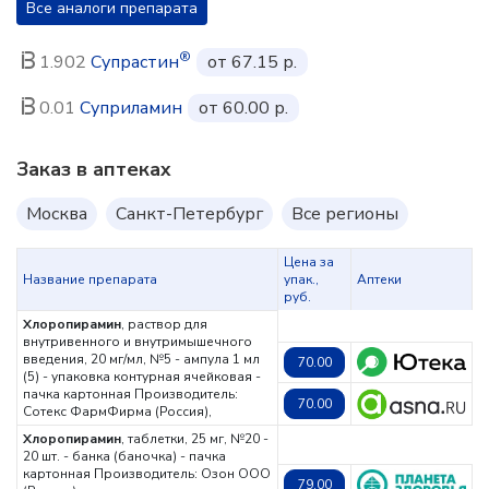
Все аналоги препарата
®
1.902
Супрастин
от 67.15 р.
0.01
Суприламин
от 60.00 р.
Заказ в аптеках
Москва
Санкт-Петербург
Все регионы
Цена за
Название препарата
упак.,
Аптеки
руб.
Хлоропирамин
, раствор для
внутривенного и внутримышечного
введения, 20 мг/мл, №5 - ампула 1 мл
70.00
(5) - упаковка контурная ячейковая -
пачка картонная
Производитель:
70.00
Сотекс ФармФирма (Россия),
Хлоропирамин
, таблетки, 25 мг, №20 -
20 шт. - банка (баночка) - пачка
картонная
Производитель: Озон ООО
79.00