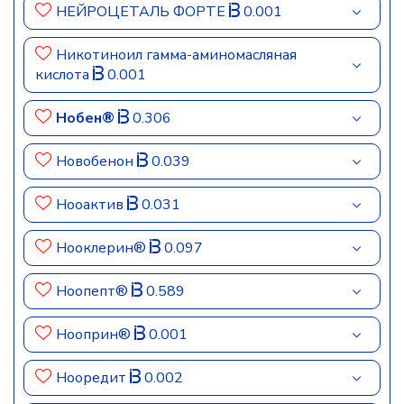
НЕЙРОЦЕТАЛЬ ФОРТЕ
0.001
Никотиноил гамма-аминомасляная
кислота
0.001
Нобен®
0.306
Новобенон
0.039
Нооактив
0.031
Нооклерин®
0.097
Ноопепт®
0.589
Нооприн®
0.001
Нооредит
0.002