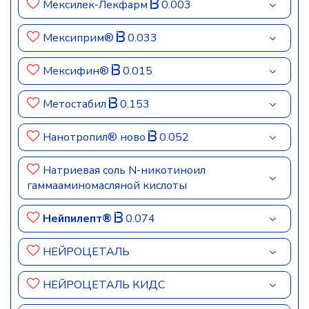
Мексилек-Лекфарм
0.003
Мексиприм®
0.033
Мексифин®
0.015
Метостабил
0.153
Нанотропил® ново
0.052
Натриевая соль N-никотиноил
гаммааминомасляной кислоты
Нейпилепт®
0.074
НЕЙРОЦЕТАЛЬ
НЕЙРОЦЕТАЛЬ КИДС