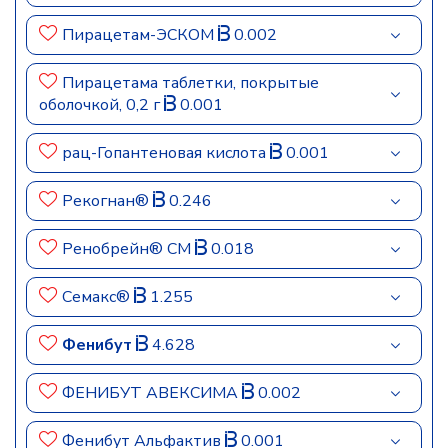
Пирацетам-ЭСКОМ
0.002
Пирацетама таблетки, покрытые
оболочкой, 0,2 г
0.001
рац-Гопантеновая кислота
0.001
Рекогнан®
0.246
Ренобрейн® СМ
0.018
Семакс®
1.255
Фенибут
4.628
ФЕНИБУТ АВЕКСИМА
0.002
Фенибут Альфактив
0.001