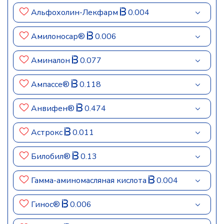
Альфохолин-Лекфарм
0.004
Амилоносар®
0.006
Аминалон
0.077
Ампассе®
0.118
Анвифен®
0.474
Астрокс
0.011
Билобил®
0.13
Гамма-аминомасляная кислота
0.004
Гинос®
0.006