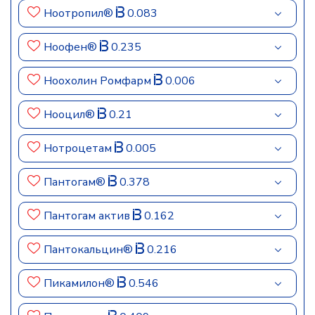
Ноотропил®
0.083
Ноофен®
0.235
Ноохолин Ромфарм
0.006
Нооцил®
0.21
Нотроцетам
0.005
Пантогам®
0.378
Пантогам актив
0.162
Пантокальцин®
0.216
Пикамилон®
0.546