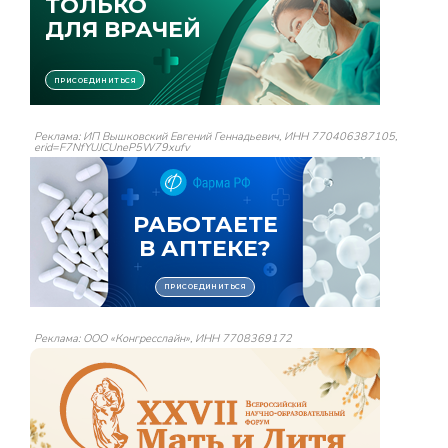
Реклама: ИП Вышковский Евгений Геннадьевич, ИНН 770406387105,
erid=F7NfYUJCUneP5W79xufv
Реклама: ООО «Конгресслайн», ИНН 7708369172