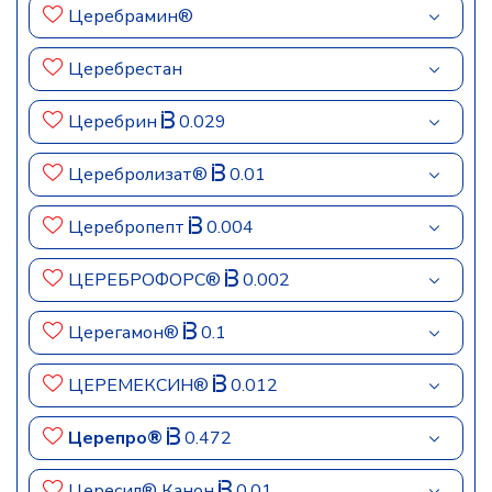
Церебрамин®
Церебрестан
Церебрин
0.029
Церебролизат®
0.01
Церебропепт
0.004
ЦЕРЕБРОФОРС®
0.002
Церегамон®
0.1
ЦЕРЕМЕКСИН®
0.012
Церепро®
0.472
Цересил® Канон
0.01