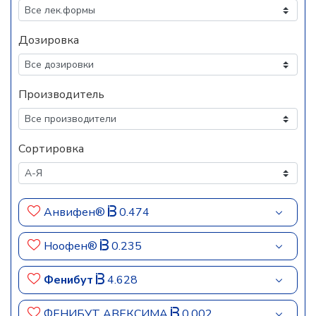
Дозировка
Производитель
Сортировка
Анвифен®
0.474
Ноофен®
0.235
Фенибут
4.628
ФЕНИБУТ АВЕКСИМА
0.002