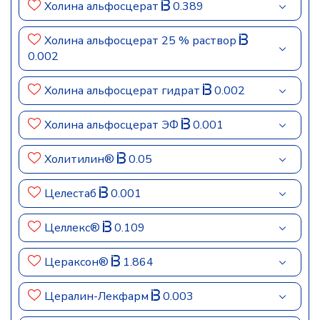
Холина альфосцерат
0.389
Холина альфосцерат 25 % раствор
0.002
Холина альфосцерат гидрат
0.002
Холина альфосцерат ЭФ
0.001
Холитилин®
0.05
Целестаб
0.001
Целлекс®
0.109
Цераксон®
1.864
Цералин-Лекфарм
0.003