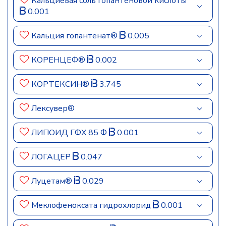
Кальциевая соль гопантеновой кислоты
0.001
Кальция гопантенат®
0.005
КОРЕНЦЕФ®
0.002
КОРТЕКСИН®
3.745
Лексувер®
ЛИПОИД ГФХ 85 Ф
0.001
ЛОГАЦЕР
0.047
Луцетам®
0.029
Меклофеноксата гидрохлорид
0.001