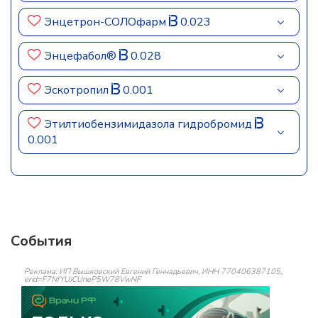
Энцетрон-СОЛОфарм
0.023
Энцефабол®
0.028
Эскотропил
0.001
Этилтиобензимидазола гидробромид
0.001
События
Реклама: ИП Вышковский Евгений Геннадьевич, ИНН 770406387105,
erid=F7NfYUJCUneP5W78VwNF