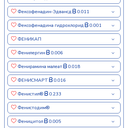
Фексофенадин-Эдвансд
0.011
Фексофенадина гидрохлорид
0.001
ФЕНИКАП
Фенилергин
0.006
Фенирамина малеат
0.018
ФЕНИСМАРТ
0.016
Фенистил®
0.233
Фенистодим®
Феницитол
0.005