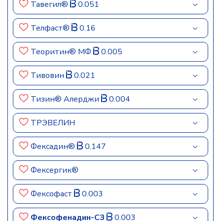
Тавегил®
0.051
Телфаст®
0.16
Теоритин® МФ
0.005
Тивовин
0.021
Тизин® Алерджи
0.004
ТРЭВЕЛИН
Фексадин®
0.147
Фексергик®
Фексофаст
0.003
Фексофенадин-СЗ
0.003