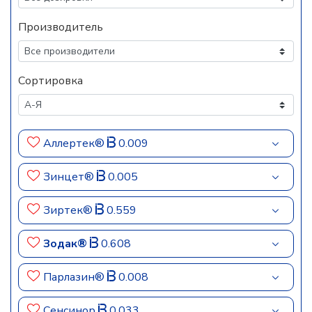
Производитель
Сортировка
Аллертек®
0.009
Зинцет®
0.005
Зиртек®
0.559
Зодак®
0.608
Парлазин®
0.008
Сенсинор
0.033