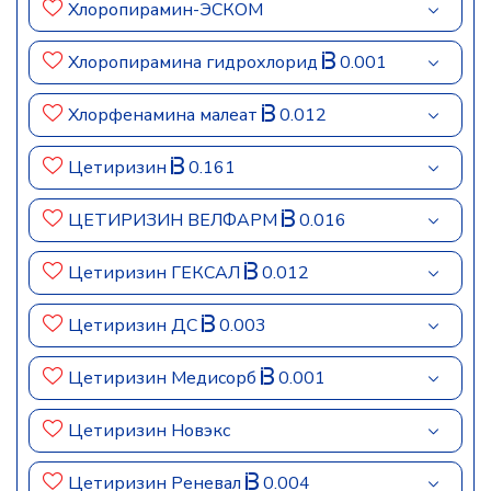
Хлоропирамин-ЭСКОМ
Хлоропирамина гидрохлорид
0.001
Хлорфенамина малеат
0.012
Цетиризин
0.161
ЦЕТИРИЗИН ВЕЛФАРМ
0.016
Цетиризин ГЕКСАЛ
0.012
Цетиризин ДС
0.003
Цетиризин Медисорб
0.001
Цетиризин Новэкс
Цетиризин Реневал
0.004