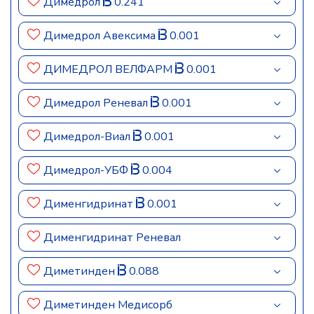
Димедрол
0.241
Димедрол Авексима
0.001
ДИМЕДРОЛ ВЕЛФАРМ
0.001
Димедрол Реневал
0.001
Димедрол-Виал
0.001
Димедрол-УБФ
0.004
Дименгидринат
0.001
Дименгидринат Реневал
Диметинден
0.088
Диметинден Медисорб