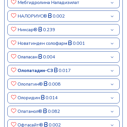
Мебгидролина Нападизилат
НАЛОРИУС®
0.002
Никсар®
0.239
Новатинден солофарм
0.001
Олапасан
0.004
Олопатадин-СЗ
0.017
Олопатин®
0.008
Олоридин
0.014
Опатанол®
0.082
Офтасайт®
0.002