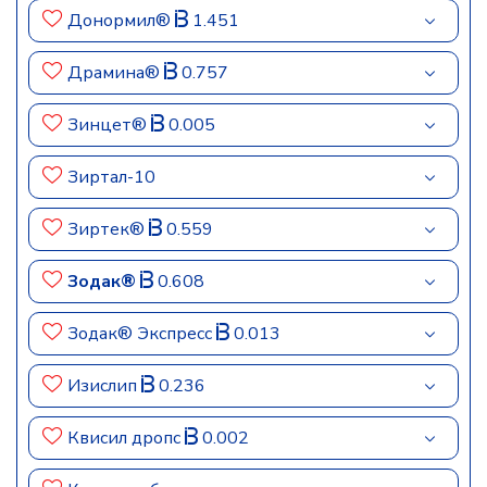
Донормил®
1.451
Драмина®
0.757
Зинцет®
0.005
Зиртал-10
Зиртек®
0.559
Зодак®
0.608
Зодак® Экспресс
0.013
Изислип
0.236
Квисил дропс
0.002