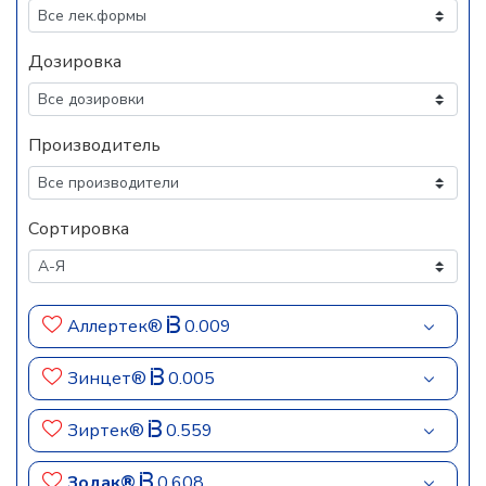
Дозировка
Производитель
Сортировка
Аллертек®
0.009
Зинцет®
0.005
Зиртек®
0.559
Зодак®
0.608