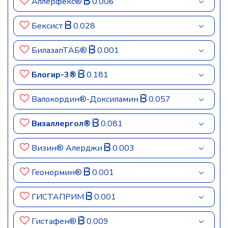
Аллерфекс®
0.006
Бексист
0.028
БилазапТАБ®
0.001
Блогир-3®
0.181
Валокордин®-Доксиламин
0.057
Визаллергол®
0.081
Визин® Алерджи
0.003
Геонормин®
0.001
ГИСТАПРИМ
0.001
Гистафен®
0.009