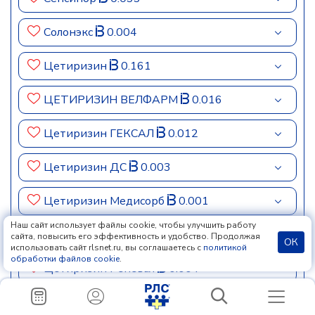
Солонэкс
0.004
Цетиризин
0.161
ЦЕТИРИЗИН ВЕЛФАРМ
0.016
Цетиризин ГЕКСАЛ
0.012
Цетиризин ДС
0.003
Цетиризин Медисорб
0.001
Наш сайт использует файлы cookie, чтобы улучшить работу
Цетиризин Новэкс
сайта, повысить его эффективность и удобство. Продолжая
ОК
использовать сайт rlsnet.ru, вы соглашаетесь с
политикой
обработки файлов cookie
.
Цетиризин Реневал
0.004
Цетиризин Сандоз®
0.001