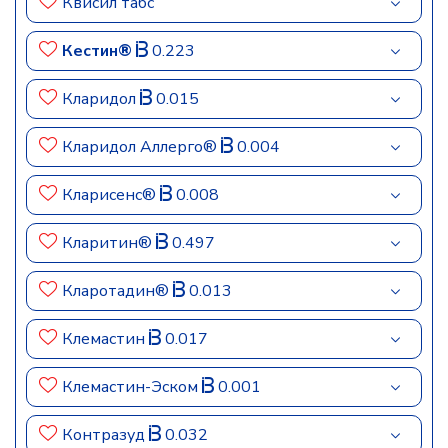
Квисил табс
Кестин®
0.223
Кларидол
0.015
Кларидол Аллерго®
0.004
Кларисенс®
0.008
Кларитин®
0.497
Кларотадин®
0.013
Клемастин
0.017
Клемастин-Эском
0.001
Контразуд
0.032