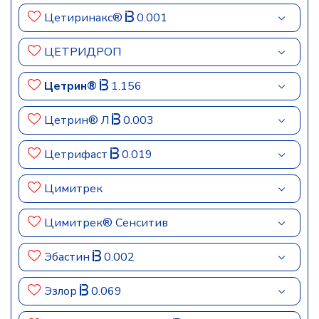
Цетиринакс®
0.001
ЦЕТРИДРОП
Цетрин®
1.156
Цетрин® Л
0.003
Цетрифаст
0.019
Цимитрек
Цимитрек® Сенситив
Эбастин
0.002
Эзлор
0.069