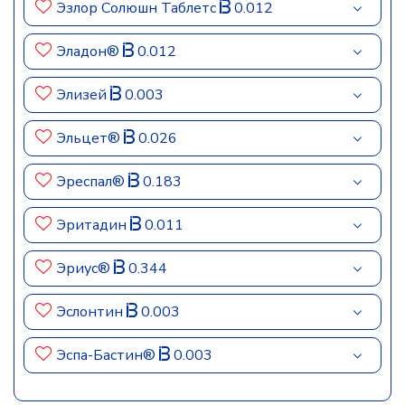
Эзлор Солюшн Таблетс
0.012
Эладон®
0.012
Элизей
0.003
Эльцет®
0.026
Эреспал®
0.183
Эритадин
0.011
Эриус®
0.344
Эслонтин
0.003
Эспа-Бастин®
0.003