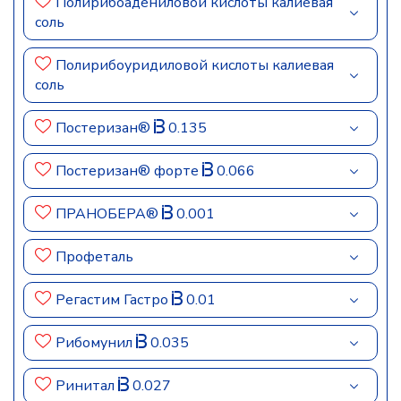
Полирибоадениловой кислоты калиевая
соль
Полирибоуридиловой кислоты калиевая
соль
Постеризан®
0.135
Постеризан® форте
0.066
ПРАНОБЕРА®
0.001
Профеталь
Регастим Гастро
0.01
Рибомунил
0.035
Ринитал
0.027