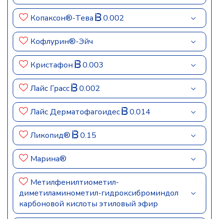
Копаксон®-Тева
0.002
Кофлурин®-Эйч
Кристафон
0.003
Лайс Грасс
0.002
Лайс Дерматофагоидес
0.014
Ликопид®
0.15
Марина®
Метилфенилтиометил-
диметиламинометил-гидроксиброминдол
карбоновой кислоты этиловый эфир