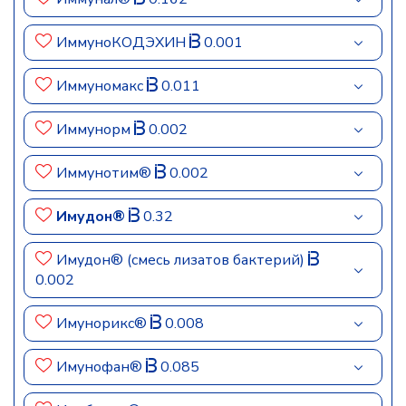
ИммуноКОДЭХИН
0.001
Иммуномакс
0.011
Иммунорм
0.002
Иммунотим®
0.002
Имудон®
0.32
Имудон® (смесь лизатов бактерий)
0.002
Имунорикс®
0.008
Имунофан®
0.085