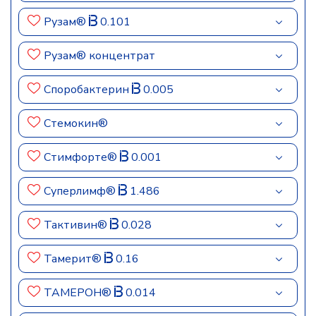
Рузам®
0.101
Рузам® концентрат
Споробактерин
0.005
Стемокин®
Стимфорте®
0.001
Суперлимф®
1.486
Тактивин®
0.028
Тамерит®
0.16
ТАМЕРОН®
0.014