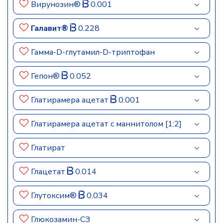
Вирунозин®
0.001
Галавит®
0.228
Гамма-D-глутамил-D-триптофан
Гепон®
0.052
Глатирамера ацетат
0.001
Глатирамера ацетат с маннитолом [1:2]
Глатират
Глацетат
0.014
Глутоксим®
0.034
Глюкозамин-СЗ