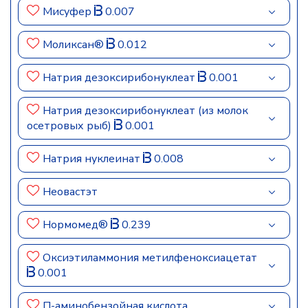
Мисуфер
0.007
Моликсан®
0.012
Натрия дезоксирибонуклеат
0.001
Натрия дезоксирибонуклеат (из молок
осетровых рыб)
0.001
Натрия нуклеинат
0.008
Неовастэт
Нормомед®
0.239
Оксиэтиламмония метилфеноксиацетат
0.001
П-аминобензойная кислота