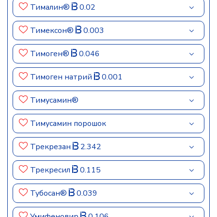
Тималин®
0.02
Тимексон®
0.003
Тимоген®
0.046
Тимоген натрий
0.001
Тимусамин®
Тимусамин порошок
Трекрезан
2.342
Трекресил
0.115
Тубосан®
0.039
Умифеновир
0.106