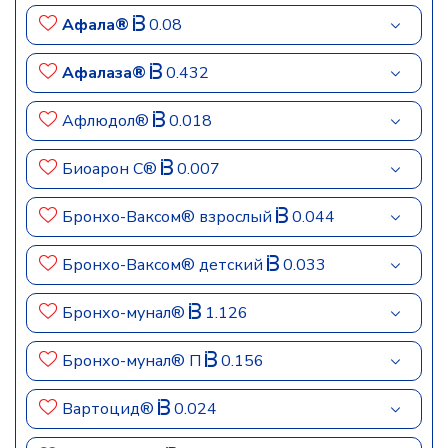
Афала®
0.08
Афалаза®
0.432
Афлюдол®
0.018
Биоарон С®
0.007
Бронхо-Ваксом® взрослый
0.044
Бронхо-Ваксом® детский
0.033
Бронхо-мунал®
1.126
Бронхо-мунал® П
0.156
Вартоцид®
0.024