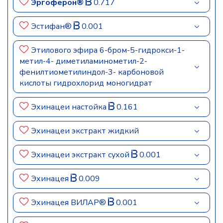
Эргоферон®
0.717
Эстифан®
0.001
Этилового эфира 6-бром-5-гидрокси-1-
метил-4- диметиламинометил-2-
фенилтиометилиндол-3- карбоновой
кислоты гидрохлорид моногидрат
Эхинацеи настойка
0.161
Эхинацеи экстракт жидкий
Эхинацеи экстракт сухой
0.001
Эхинацея
0.009
Эхинацея ВИЛАР®
0.001