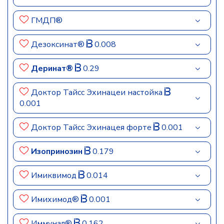
ГМДП®
Дезоксинат®
0.008
Деринат®
0.29
Доктор Тайсс Эхинацеи настойка
0.001
Доктор Тайсс Эхинацея форте
0.001
Изопринозин
0.179
Имиквимод
0.014
Имихимод®
0.001
Иммунал®
0.162