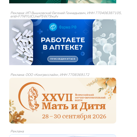
Реклама: ИП Вышковский Евгений Геннадьевич, ИНН 770406387105,
erid=F7NfYUJCUneP5W79xufv
Реклама: ООО «Конгресслайн», ИНН 7708369172
Реклама