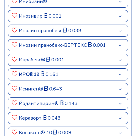
Инибизин®
Инозивир
0.001
Инозин пранобекс
0.038
Инозин пранобекс-ВЕРТЕКС
0.001
Ипрабекс®
0.001
ИРС®19
0.161
Исмиген®
0.643
Йодантипирин®
0.143
Кераворт
0.043
Копаксон® 40
0.009