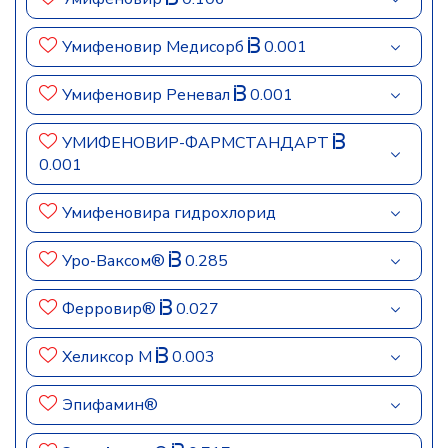
Умифеновир Медисорб
0.001
Умифеновир Реневал
0.001
УМИФЕНОВИР-ФАРМСТАНДАРТ
0.001
Умифеновира гидрохлорид
Уро-Ваксом®
0.285
Ферровир®
0.027
Хеликсор М
0.003
Эпифамин®