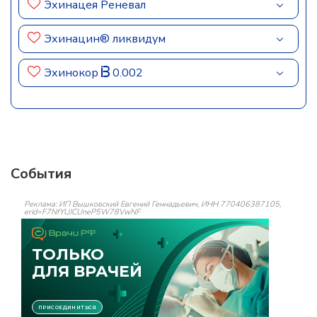
Эхинацея Реневал
Эхинацин® ликвидум
Эхинокор
0.002
События
Реклама: ИП Вышковский Евгений Геннадьевич, ИНН 770406387105,
erid=F7NfYUJCUneP5W78VwNF