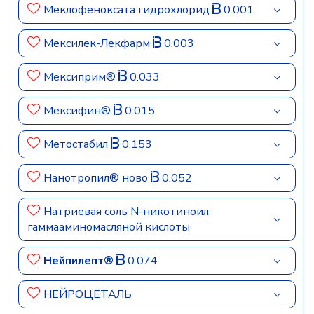
Меклофеноксата гидрохлорид
0.001
Мексилек-Лекфарм
0.003
Мексиприм®
0.033
Мексифин®
0.015
Метостабил
0.153
Нанотропил® ново
0.052
Натриевая соль N-никотиноил
гаммааминомасляной кислоты
Нейпилепт®
0.074
НЕЙРОЦЕТАЛЬ