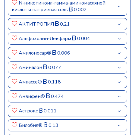
N-никотиноил-гамма-аминомасляной
кислоты натриевая соль
0.002
АКТИТРОПИЛ
0.21
Альфохолин-Лекфарм
0.004
Амилоносар®
0.006
Аминалон
0.077
Ампассе®
0.118
Анвифен®
0.474
Астрокс
0.011
Билобил®
0.13