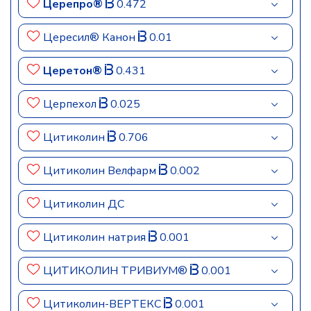
Церепро®
0.472
Цересил® Канон
0.01
Церетон®
0.431
Церпехол
0.025
Цитиколин
0.706
Цитиколин Велфарм
0.002
Цитиколин ДС
Цитиколин натрия
0.001
ЦИТИКОЛИН ТРИВИУМ®
0.001
Цитиколин-ВЕРТЕКС
0.001