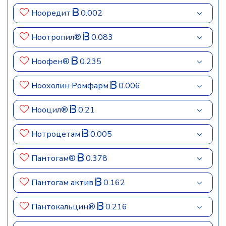
Нооредит
0.002
Ноотропил®
0.083
Ноофен®
0.235
Ноохолин Ромфарм
0.006
Нооцил®
0.21
Нотроцетам
0.005
Пантогам®
0.378
Пантогам актив
0.162
Пантокальцин®
0.216