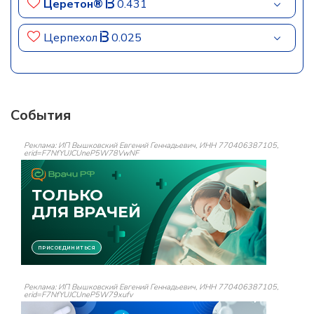
Церетон®
0.431
Церпехол
0.025
События
Реклама: ИП Вышковский Евгений Геннадьевич, ИНН 770406387105,
erid=F7NfYUJCUneP5W78VwNF
Реклама: ИП Вышковский Евгений Геннадьевич, ИНН 770406387105,
erid=F7NfYUJCUneP5W79xufv