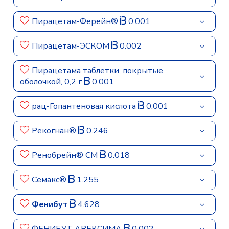
Пирацетам-Ферейн®
0.001
Пирацетам-ЭСКОМ
0.002
Пирацетама таблетки, покрытые
оболочкой, 0,2 г
0.001
рац-Гопантеновая кислота
0.001
Рекогнан®
0.246
Ренобрейн® СМ
0.018
Семакс®
1.255
Фенибут
4.628