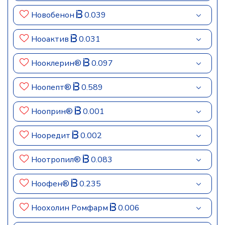
Новобенон
0.039
Нооактив
0.031
Нооклерин®
0.097
Ноопепт®
0.589
Нооприн®
0.001
Нооредит
0.002
Ноотропил®
0.083
Ноофен®
0.235
Ноохолин Ромфарм
0.006