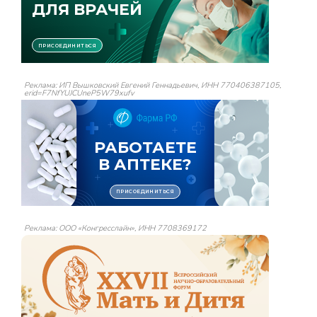
Реклама: ИП Вышковский Евгений Геннадьевич, ИНН 770406387105,
erid=F7NfYUJCUneP5W79xufv
Реклама: ООО «Конгресслайн», ИНН 7708369172