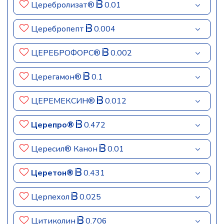
Церебролизат®
0.01
Церебропепт
0.004
ЦЕРЕБРОФОРС®
0.002
Церегамон®
0.1
ЦЕРЕМЕКСИН®
0.012
Церепро®
0.472
Цересил® Канон
0.01
Церетон®
0.431
Церпехол
0.025
Цитиколин
0.706