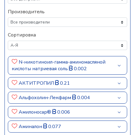
Производитель
Сортировка
N-никотиноил-гамма-аминомасляной
кислоты натриевая соль
0.002
АКТИТРОПИЛ
0.21
Альфохолин-Лекфарм
0.004
Амилоносар®
0.006
Аминалон
0.077