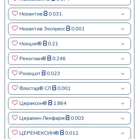
Нооактив
0.031
Нооактив Экспресс
0.001
Нооцил®
0.21
Рекогнан®
0.246
Роноцит
0.023
Флостад® СЛ
0.001
Цераксон®
1.864
Цералин-Лекфарм
0.003
ЦЕРЕМЕКСИН®
0.012