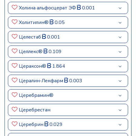
Холина альфосцерат ЭФ
0.001
Холитилин®
0.05
Целестаб
0.001
Целлекс®
0.109
Цераксон®
1.864
Цералин-Лекфарм
0.003
Церебрамин®
Церебрестан
Церебрин
0.029