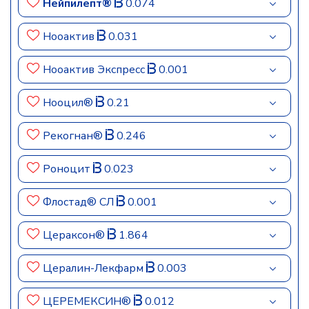
Нейпилепт®
0.074
Нооактив
0.031
Нооактив Экспресс
0.001
Нооцил®
0.21
Рекогнан®
0.246
Роноцит
0.023
Флостад® СЛ
0.001
Цераксон®
1.864
Цералин-Лекфарм
0.003
ЦЕРЕМЕКСИН®
0.012