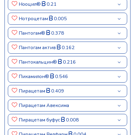
Нооцил®
0.21
Нотроцетам
0.005
Пантогам®
0.378
Пантогам актив
0.162
Пантокальцин®
0.216
Пикамилон®
0.546
Пирацетам
0.409
Пирацетам Авексима
Пирацетам буфус
0.008
Пирацетам Велфарм
0.004