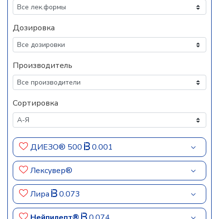
Дозировка
Производитель
Сортировка
ДИЕЗО® 500
0.001
Лексувер®
Лира
0.073
Нейпилепт®
0.074