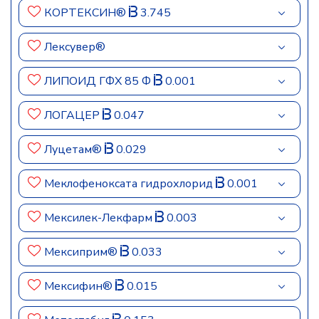
КОРТЕКСИН®
3.745
Лексувер®
ЛИПОИД ГФХ 85 Ф
0.001
ЛОГАЦЕР
0.047
Луцетам®
0.029
Меклофеноксата гидрохлорид
0.001
Мексилек-Лекфарм
0.003
Мексиприм®
0.033
Мексифин®
0.015