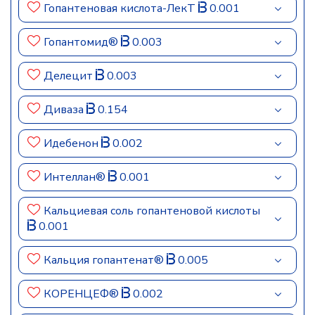
Гопантеновая кислота-ЛекТ
0.001
Гопантомид®
0.003
Делецит
0.003
Диваза
0.154
Идебенон
0.002
Интеллан®
0.001
Кальциевая соль гопантеновой кислоты
0.001
Кальция гопантенат®
0.005
КОРЕНЦЕФ®
0.002