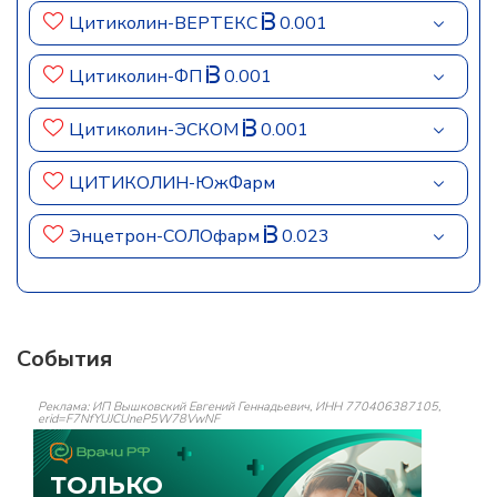
Цитиколин-ВЕРТЕКС
0.001
Цитиколин-ФП
0.001
Цитиколин-ЭСКОМ
0.001
ЦИТИКОЛИН-ЮжФарм
Энцетрон-СОЛОфарм
0.023
События
Реклама: ИП Вышковский Евгений Геннадьевич, ИНН 770406387105,
erid=F7NfYUJCUneP5W78VwNF