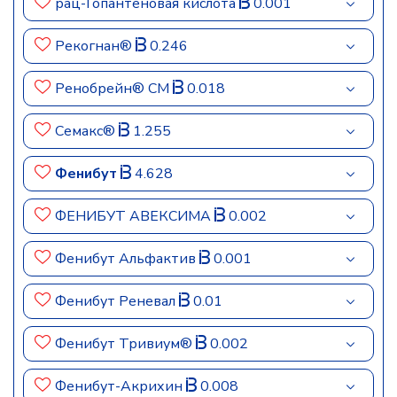
рац-Гопантеновая кислота
0.001
Рекогнан®
0.246
Ренобрейн® СМ
0.018
Семакс®
1.255
Фенибут
4.628
ФЕНИБУТ АВЕКСИМА
0.002
Фенибут Альфактив
0.001
Фенибут Реневал
0.01
Фенибут Тривиум®
0.002
Фенибут-Акрихин
0.008