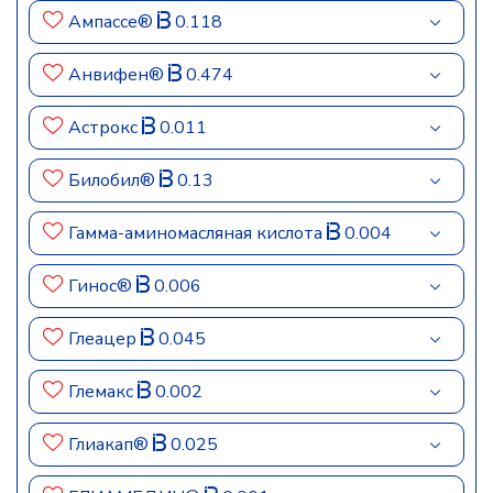
Ампассе®
0.118
Анвифен®
0.474
Астрокс
0.011
Билобил®
0.13
Гамма-аминомасляная кислота
0.004
Гинос®
0.006
Глеацер
0.045
Глемакс
0.002
Глиакап®
0.025