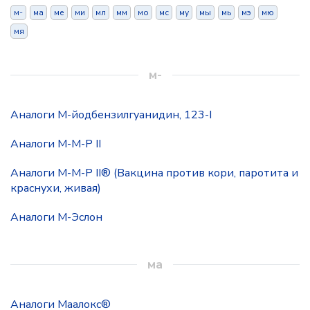
м-
ма
ме
ми
мл
мм
мо
мс
му
мы
мь
мэ
мю
мя
м-
Аналоги М-йодбензилгуанидин, 123-I
Аналоги М-М-Р II
Аналоги М-М-Р II® (Вакцина против кори, паротита и
краснухи, живая)
Аналоги М-Эслон
ма
Аналоги Маалокс®