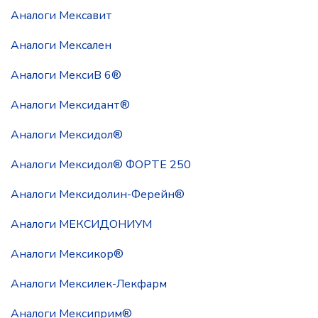
Аналоги Мексавит
Аналоги Мексален
Аналоги МексиВ 6®
Аналоги Мексидант®
Аналоги Мексидол®
Аналоги Мексидол® ФОРТЕ 250
Аналоги Мексидолин-Ферейн®
Аналоги МЕКСИДОНИУМ
Аналоги Мексикор®
Аналоги Мексилек-Лекфарм
Аналоги Мексиприм®