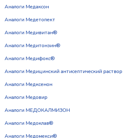
Аналоги Медаксон
Аналоги Медетопект
Аналоги Медивитан®
Аналоги Медитонзин®
Аналоги Медифокс®
Аналоги Медицинский антисептический раствор
Аналоги Медксенон
Аналоги Медовир
Аналоги МЕДОКАЛМИЗОН
Аналоги Медоклав®
Аналоги Медомекси®