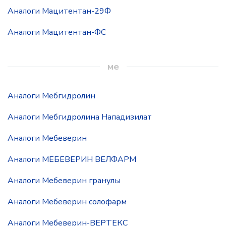
Аналоги Мацитентан-29Ф
Аналоги Мацитентан-ФС
ме
Аналоги Мебгидролин
Аналоги Мебгидролина Нападизилат
Аналоги Мебеверин
Аналоги МЕБЕВЕРИН ВЕЛФАРМ
Аналоги Мебеверин гранулы
Аналоги Мебеверин солофарм
Аналоги Мебеверин-ВЕРТЕКС