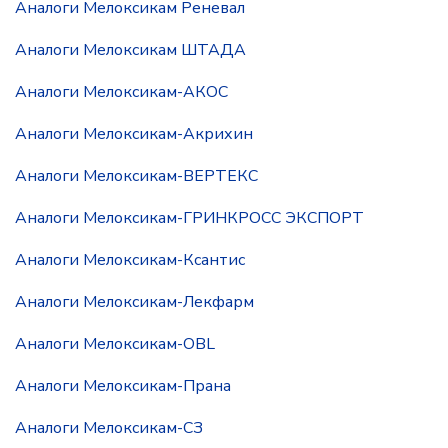
Аналоги Мелоксикам Реневал
Аналоги Мелоксикам ШТАДА
Аналоги Мелоксикам-АКОС
Аналоги Мелоксикам-Акрихин
Аналоги Мелоксикам-ВЕРТЕКС
Аналоги Мелоксикам-ГРИНКРОСС ЭКСПОРТ
Аналоги Мелоксикам-Ксантис
Аналоги Мелоксикам-Лекфарм
Аналоги Мелоксикам-ОBL
Аналоги Мелоксикам-Прана
Аналоги Мелоксикам-СЗ