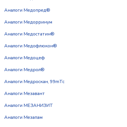
Аналоги Медопред®
Аналоги Медорринум
Аналоги Медостатин®
Аналоги Медофлюкон®
Аналоги Медоцеф
Аналоги Медрол®
Аналоги Медроскан, 99mTc
Аналоги Мезавант
Аналоги МЕЗАНИЗИТ
Аналоги Мезапам