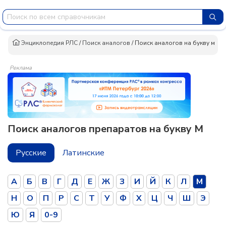
Энциклопедия РЛС
/
Поиск аналогов
/
Поиск аналогов на букву м
Реклама
Поиск аналогов препаратов на букву М
Русские
Латинские
А
Б
В
Г
Д
Е
Ж
З
И
Й
К
Л
М
Н
О
П
Р
С
Т
У
Ф
Х
Ц
Ч
Ш
Э
Ю
Я
0-9