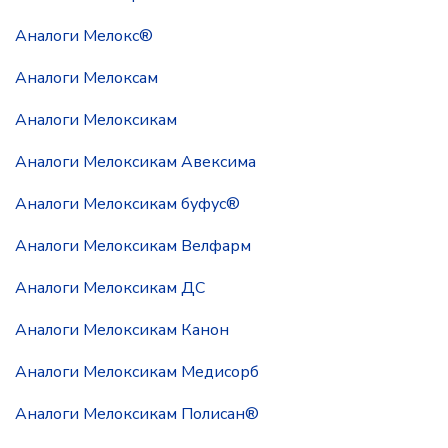
Аналоги Мелокс®
Аналоги Мелоксам
Аналоги Мелоксикам
Аналоги Мелоксикам Авексима
Аналоги Мелоксикам буфус®
Аналоги Мелоксикам Велфарм
Аналоги Мелоксикам ДС
Аналоги Мелоксикам Канон
Аналоги Мелоксикам Медисорб
Аналоги Мелоксикам Полисан®