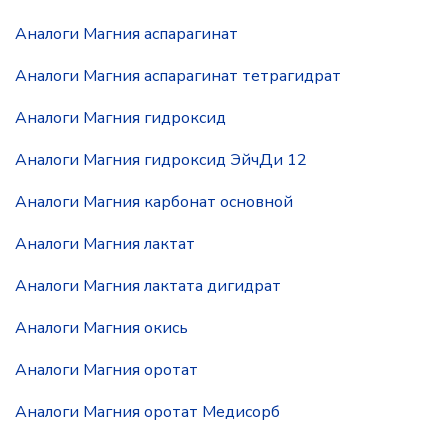
Аналоги Магния аспарагинат
Аналоги Магния аспарагинат тетрагидрат
Аналоги Магния гидроксид
Аналоги Магния гидроксид ЭйчДи 12
Аналоги Магния карбонат основной
Аналоги Магния лактат
Аналоги Магния лактата дигидрат
Аналоги Магния окись
Аналоги Магния оротат
Аналоги Магния оротат Медисорб