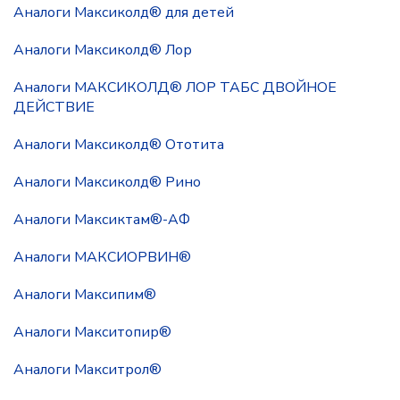
Аналоги Максиколд® для детей
Аналоги Максиколд® Лор
Аналоги МАКСИКОЛД® ЛОР ТАБС ДВОЙНОЕ
ДЕЙСТВИЕ
Аналоги Максиколд® Ототита
Аналоги Максиколд® Рино
Аналоги Максиктам®-АФ
Аналоги МАКСИОРВИН®
Аналоги Максипим®
Аналоги Макситопир®
Аналоги Макситрол®