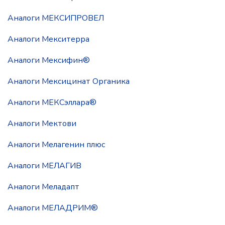
Аналоги МЕКСИПРОВЕЛ
Аналоги Мекситерра
Аналоги Мексифин®
Аналоги Мексицинат Органика
Аналоги МЕКСэллара®
Аналоги Мектови
Аналоги Мелагенин плюс
Аналоги МЕЛАГИВ
Аналоги Меладапт
Аналоги МЕЛАДРИМ®