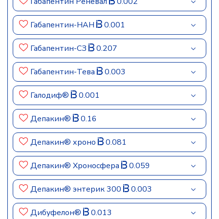
Габапентин Реневал
0.002
Габапентин-НАН
0.001
Габапентин-СЗ
0.207
Габапентин-Тева
0.003
Галодиф®
0.001
Депакин®
0.16
Депакин® хроно
0.081
Депакин® Хроносфера
0.059
Депакин® энтерик 300
0.003
Дибуфелон®
0.013