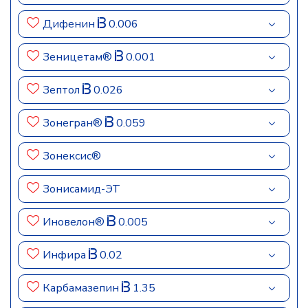
Дифенин
0.006
Зеницетам®
0.001
Зептол
0.026
Зонегран®
0.059
Зонексис®
Зонисамид-ЭТ
Иновелон®
0.005
Инфира
0.02
Карбамазепин
1.35