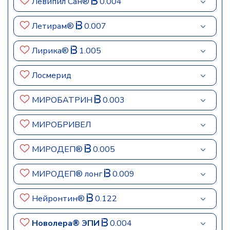
Левипил Сан®
0.004
Летирам®
0.007
Лирика®
1.005
Лосмерид
МИРОБАТРИН
0.003
МИРОБРИВЕЛ
МИРОДЕП®
0.005
МИРОДЕП® лонг
0.009
Нейронтин®
0.122
Новолера® ЭПИ
0.004