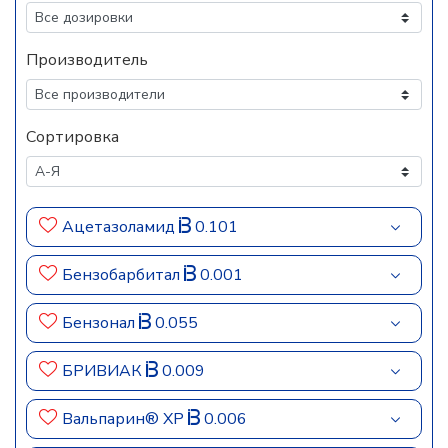
Производитель
Сортировка
Ацетазоламид
0.101
Бензобарбитал
0.001
Бензонал
0.055
БРИВИАК
0.009
Вальпарин® ХР
0.006