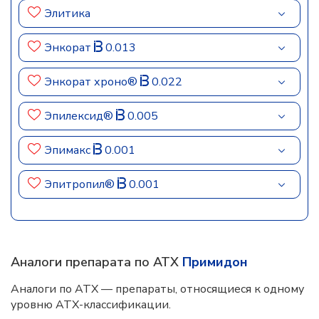
Элитика
Энкорат
0.013
Энкорат хроно®
0.022
Эпилексид®
0.005
Эпимакс
0.001
Эпитропил®
0.001
Аналоги препарата по АТХ
Примидон
Аналоги по АТХ — препараты, относящиеся к одному
уровню АТХ-классификации.