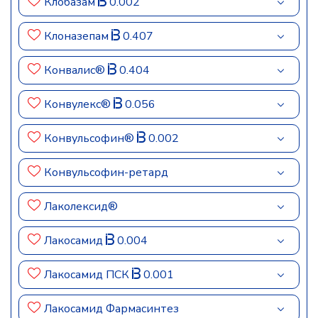
Клобазам
0.002
Клоназепам
0.407
Конвалис®
0.404
Конвулекс®
0.056
Конвульсофин®
0.002
Конвульсофин-ретард
Лаколексид®
Лакосамид
0.004
Лакосамид ПСК
0.001
Лакосамид Фармасинтез