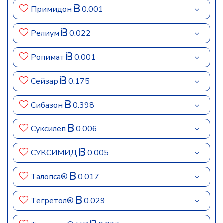
Примидон
0.001
Релиум
0.022
Ропимат
0.001
Сейзар
0.175
Сибазон
0.398
Суксилеп
0.006
СУКСИМИД
0.005
Талопса®
0.017
Тегретол®
0.029