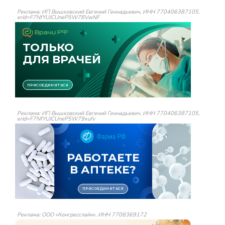
Реклама: ИП Вышковский Евгений Геннадьевич, ИНН 770406387105,
erid=F7NfYUJCUneP5W78VwNF
Реклама: ИП Вышковский Евгений Геннадьевич, ИНН 770406387105,
erid=F7NfYUJCUneP5W79xufv
Реклама: ООО «Конгресслайн», ИНН 7708369172