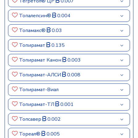
Тегретол® ЦР
0.007
Топалепсин®
0.004
Топамакс®
0.03
Топирамат
0.135
Топирамат Канон
0.003
Топирамат-АЛСИ
0.008
Топирамат-Виал
Топирамат-ТЛ
0.001
Топсавер
0.002
Тореал®
0.005