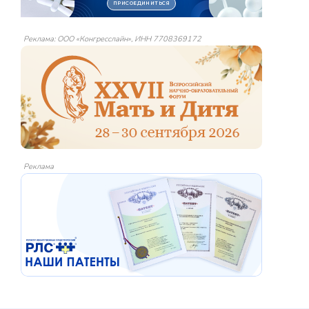
Реклама: ООО «Конгресслайн», ИНН 7708369172
Реклама