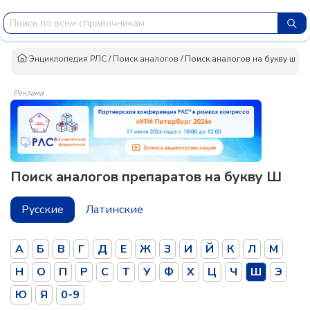
Энциклопедия РЛС
/
Поиск аналогов
/
Поиск аналогов на букву ш
Реклама
Поиск аналогов препаратов на букву Ш
Русские
Латинские
А
Б
В
Г
Д
Е
Ж
З
И
Й
К
Л
М
Н
О
П
Р
С
Т
У
Ф
Х
Ц
Ч
Ш
Э
Ю
Я
0-9