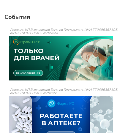
События
Реклама: ИП Вышковский Евгений Геннадьевич, ИНН 770406387105,
erid=F7NfYUJCUneP5W78VwNF
Реклама: ИП Вышковский Евгений Геннадьевич, ИНН 770406387105,
erid=F7NfYUJCUneP5W79xufv