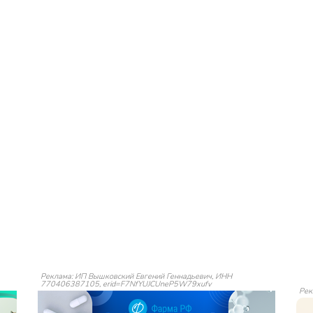
Реклама: ИП Вышковский Евгений Геннадьевич, ИНН
770406387105, erid=F7NfYUJCUneP5W79xufv
Рек