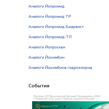
Аналоги Йопромид
Аналоги Йопромид ТР
Аналоги Йопромид-Биарвист
Аналоги Йопромид-ТЛ
Аналоги Йопроскан
Аналоги Йохимбин
Аналоги Йохимбина гидрохлорид
События
Реклама: ИП Вышковский Евгений Геннадьевич, ИНН
770406387105, erid=F7NfYUJCUneP5W78VwNF