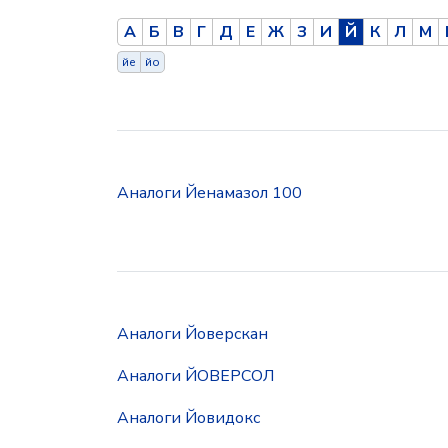
А
Б
В
Г
Д
Е
Ж
З
И
Й
К
Л
М
йе
йо
Аналоги Йенамазол 100
Аналоги Йоверскан
Аналоги ЙОВЕРСОЛ
Аналоги Йовидокс