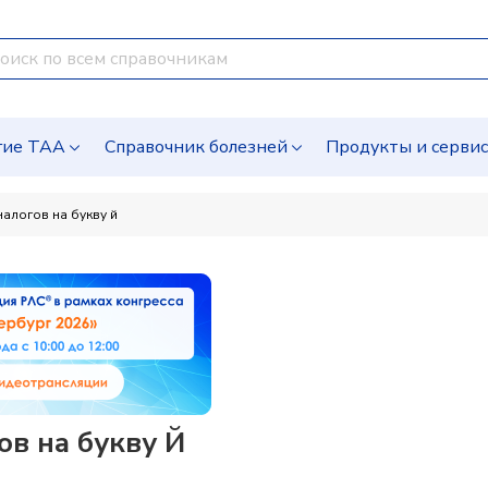
гие ТАА
Справочник болезней
Продукты и серви
налогов на букву й
ов на букву Й