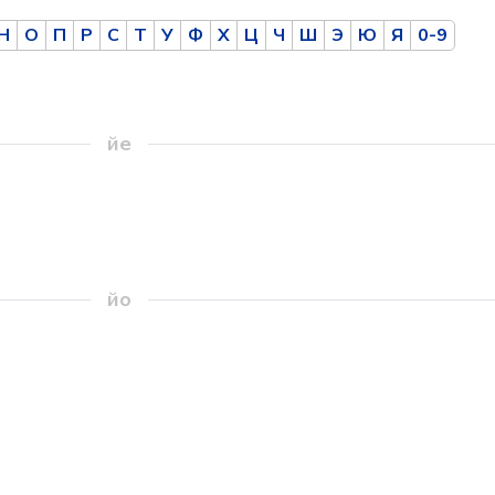
Н
О
П
Р
С
Т
У
Ф
Х
Ц
Ч
Ш
Э
Ю
Я
0-9
йе
йо