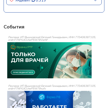
Ундевит
0.319
События
Реклама: ИП Вышковский Евгений Геннадьевич, ИНН 770406387105,
erid=F7NfYUJCUneP5W78VwNF
Реклама: ИП Вышковский Евгений Геннадьевич, ИНН 770406387105,
erid=F7NfYUJCUneP5W79xufv