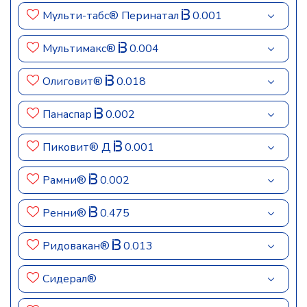
Мульти-табс® Перинатал
0.001
Мультимакс®
0.004
Олиговит®
0.018
Панаспар
0.002
Пиковит® Д
0.001
Рамни®
0.002
Ренни®
0.475
Ридовакан®
0.013
Сидерал®