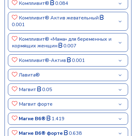
Компливит®
0.084
Компливит® Актив жевательный
0.001
Компливит® «Мама» для беременных и
кормящих женщин
0.007
Компливит®-Актив
0.001
Лавита®
Магвит
0.05
Магвит форте
Магне B6®
1.419
Магне B6® форте
0.638