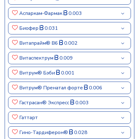
Аспаркам-Фармак
0.003
Биофер
0.031
Витапрайм® В6
0.002
Витаспектрум
0.009
Витрум® Бэби
0.001
Витрум® Пренатал форте
0.006
Гастрасан® Экспресс
0.003
Гаттарт
Гино-Тардиферон®
0.028