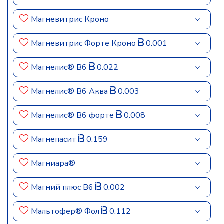
Магневитрис Кроно
Магневитрис Форте Кроно
0.001
Магнелис® В6
0.022
Магнелис® В6 Аква
0.003
Магнелис® В6 форте
0.008
Магнепасит
0.159
Магниара®
Магний плюс В6
0.002
Мальтофер® Фол
0.112