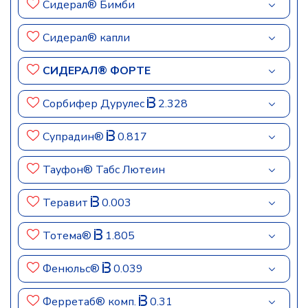
Сидерал® Бимби
Сидерал® капли
СИДЕРАЛ® ФОРТЕ
Сорбифер Дурулес
2.328
Супрадин®
0.817
Тауфон® Табс Лютеин
Теравит
0.003
Тотема®
1.805
Фенюльс®
0.039
Ферретаб® комп.
0.31