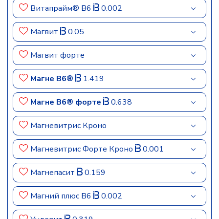
Витапрайм® В6
0.002
Магвит
0.05
Магвит форте
Магне B6®
1.419
Магне B6® форте
0.638
Магневитрис Кроно
Магневитрис Форте Кроно
0.001
Магнепасит
0.159
Магний плюс В6
0.002