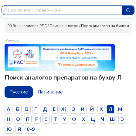
Энциклопедия РЛС
/
Поиск аналогов
/
Поиск аналогов на букву л
Реклама
Поиск аналогов препаратов на букву Л
Русские
Латинские
А
Б
В
Г
Д
Е
Ж
З
И
Й
К
Л
М
Н
О
П
Р
С
Т
У
Ф
Х
Ц
Ч
Ш
Э
Ю
Я
0-9