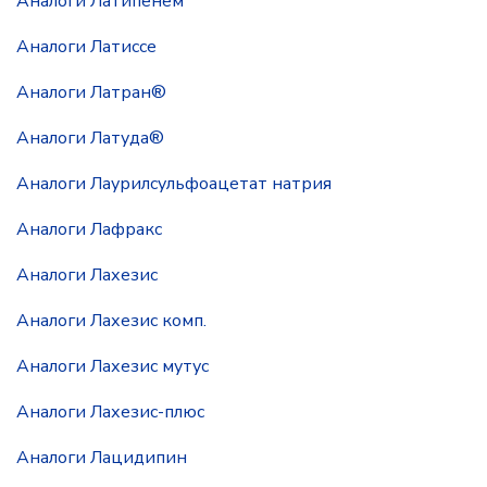
Аналоги Латипенем
Аналоги Латиссе
Аналоги Латран®
Аналоги Латуда®
Аналоги Лаурилсульфоацетат натрия
Аналоги Лафракс
Аналоги Лахезис
Аналоги Лахезис комп.
Аналоги Лахезис мутус
Аналоги Лахезис-плюс
Аналоги Лацидипин