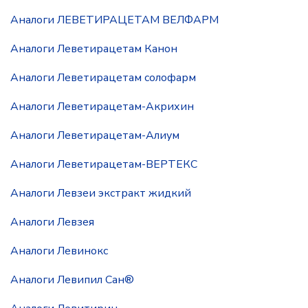
Аналоги ЛЕВЕТИРАЦЕТАМ ВЕЛФАРМ
Аналоги Леветирацетам Канон
Аналоги Леветирацетам солофарм
Аналоги Леветирацетам-Акрихин
Аналоги Леветирацетам-Алиум
Аналоги Леветирацетам-ВЕРТЕКС
Аналоги Левзеи экстракт жидкий
Аналоги Левзея
Аналоги Левинокс
Аналоги Левипил Сан®