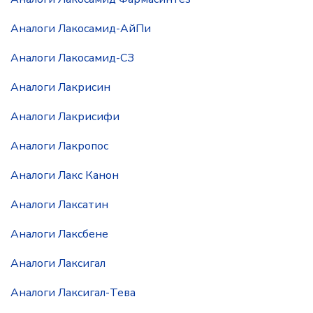
Аналоги Лакосамид-АйПи
Аналоги Лакосамид-СЗ
Аналоги Лакрисин
Аналоги Лакрисифи
Аналоги Лакропос
Аналоги Лакс Канон
Аналоги Лаксатин
Аналоги Лаксбене
Аналоги Лаксигал
Аналоги Лаксигал-Тева