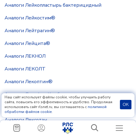
Аналоги Лейкопластырь бактерицидный
Аналоги Лейкостим®
Аналоги Лейтрагин®
Аналоги Лейцита®
Аналоги ЛЕКНОЛ
Аналоги ЛЕКОЛТ
Аналоги Лекоптин®
Аналоги Лекофен Комбо
Наш сайт использует файлы cookie, чтобы улучшить работу
сайта, повысить его эффективность и удобство. Продолжая
ОК
Аналоги Лекролин®
использовать сайт rlsnet.ru, вы соглашаетесь с
политикой
обработки файлов cookie
.
Аналоги Лексотан
Аналоги Лексувер®