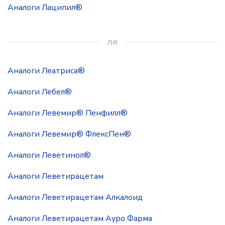
Аналоги Лаципил®
ле
Аналоги Леатриса®
Аналоги Лебел®
Аналоги Левемир® Пенфилл®
Аналоги Левемир® ФлексПен®
Аналоги Леветинол®
Аналоги Леветирацетам
Аналоги Леветирацетам Алкалоид
Аналоги Леветирацетам Ауро Фарма