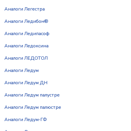
Аналоги Легестра
Аналоги Ледибон®
Аналоги Ледипасоф
Аналоги Ледоксина
Аналоги ЛЕДОТОЛ
Аналоги Ледум
Аналоги Ледум ДН
Аналоги Ледум палустре
Аналоги Ледум палюстре
Аналоги Ледум-ГФ