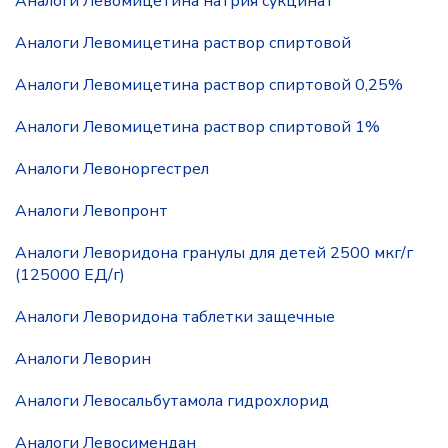
Аналоги Левомицетина натрия сукцинат
Аналоги Левомицетина раствор спиртовой
Аналоги Левомицетина раствор спиртовой 0,25%
Аналоги Левомицетина раствор спиртовой 1%
Аналоги Левоноргестрел
Аналоги Левопронт
Аналоги Леворидона гранулы для детей 2500 мкг/г
(125000 ЕД/г)
Аналоги Леворидона таблетки защечные
Аналоги Леворин
Аналоги Левосальбутамола гидрохлорид
Аналоги Левосимендан