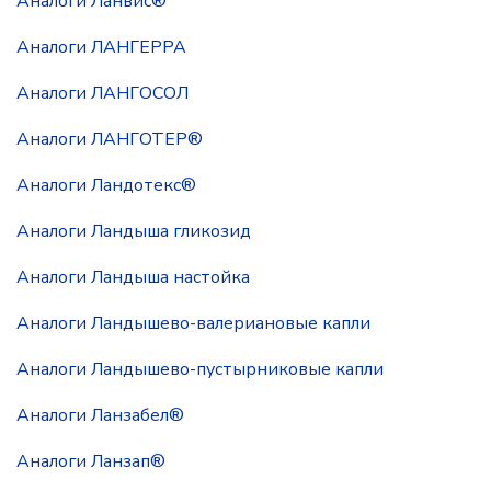
Аналоги Ланвис®
Аналоги ЛАНГЕРРА
Аналоги ЛАНГОСОЛ
Аналоги ЛАНГОТЕР®
Аналоги Ландотекс®
Аналоги Ландыша гликозид
Аналоги Ландыша настойка
Аналоги Ландышево-валериановые капли
Аналоги Ландышево-пустырниковые капли
Аналоги Ланзабел®
Аналоги Ланзап®