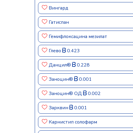
Вингард
Гатиспан
Гемифлоксацина мезилат
Глево
0.423
Данцил®
0.228
Заноцин®
0.001
Заноцин® ОД
0.002
Зарквин
0.001
Карнистип солофарм