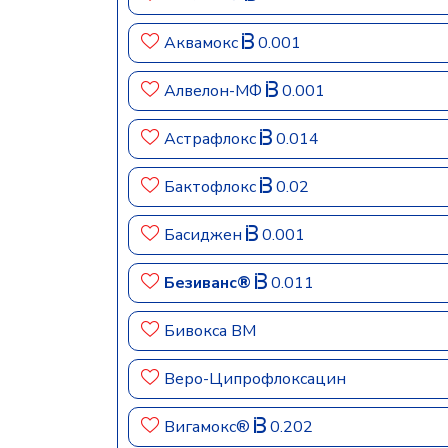
Аквамокс
0.001
Алвелон-МФ
0.001
Астрафлокс
0.014
Бактофлокс
0.02
Басиджен
0.001
Безиванс®
0.011
Бивокса ВМ
Веро-Ципрофлоксацин
Вигамокс®
0.202