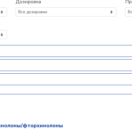
Дозировка
Пр
инолоны/фторхинолоны