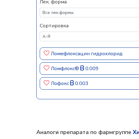
Лек. форма
Сортировка
Ломефлоксацин гидрохлорид
Ломфлокс®
0.009
Лофокс
0.003
Аналоги препарата по фармгруппе
Х