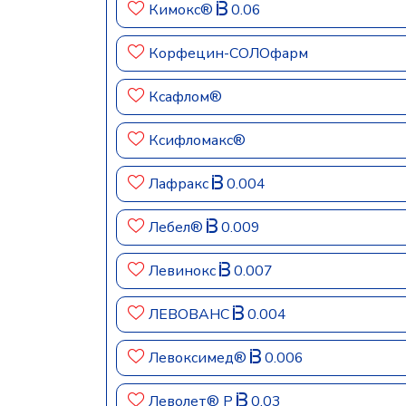
Кимокс®
0.06
Корфецин-СОЛОфарм
Ксафлом®
Ксифломакс®
Лафракс
0.004
Лебел®
0.009
Левинокс
0.007
ЛЕВОВАНС
0.004
Левоксимед®
0.006
Леволет® Р
0.03