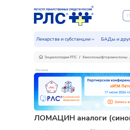
Лекарства и субстанции
БАДы и дру
Энциклопедия РЛС
Хинолоны/фторхинолоны
Реклама
ЛОМАЦИН аналоги (синон