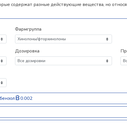
орые содержат разные действующие вещества, но относят
Фармгруппа
Дозировка
Пр
ибензол
0.002