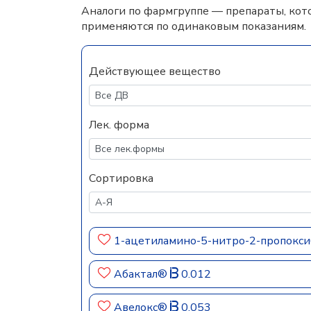
Аналоги по фармгруппе — препараты, кот
применяются по одинаковым показаниям.
Действующее вещество
Лек. форма
Сортировка
1-ацетиламино-5-нитро-2-пропокс
Абактал®
0.012
Авелокс®
0.053