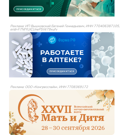
Реклама: ИП Вышковский Евгений Геннадьевич, ИНН 770406387105,
erid=F7NfYUJCUneP5W79xufv
Реклама: ООО «Конгресслайн», ИНН 7708369172