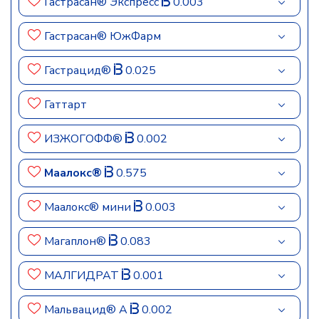
Гастрасан® Экспресс
0.003
Гастрасан® ЮжФарм
Гастрацид®
0.025
Гаттарт
ИЗЖОГОФФ®
0.002
Маалокс®
0.575
Маалокс® мини
0.003
Магаплон®
0.083
МАЛГИДРАТ
0.001
Мальвацид® А
0.002