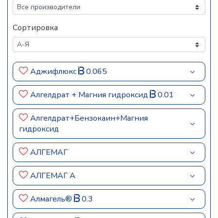
Сортировка
Аджифлюкс
0.065
Алгелдрат + Магния гидроксид
0.01
Алгелдрат+Бензокаин+Магния
гидроксид
АЛГЕМАГ
АЛГЕМАГ А
Алмагель®
0.3