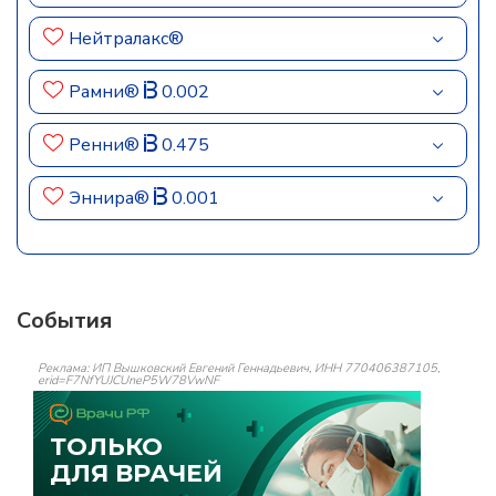
Нейтралакс®
Рамни®
0.002
Ренни®
0.475
Эннира®
0.001
События
Реклама: ИП Вышковский Евгений Геннадьевич, ИНН 770406387105,
erid=F7NfYUJCUneP5W78VwNF