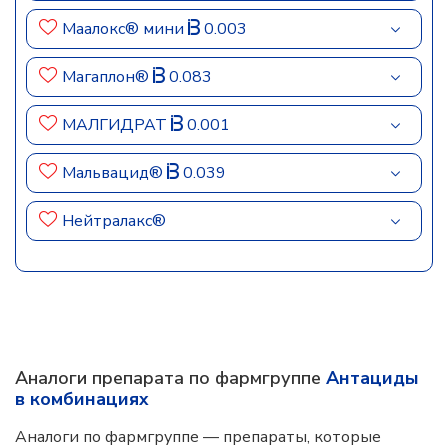
Маалокс® мини
0.003
Магаплон®
0.083
МАЛГИДРАТ
0.001
Мальвацид®
0.039
Нейтралакс®
Аналоги препарата по фармгруппе
Антациды
в комбинациях
Аналоги по фармгруппе — препараты, которые