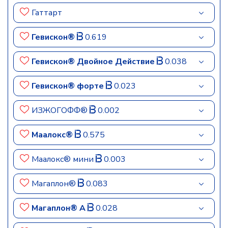
Гаттарт
Гевискон®
0.619
Гевискон® Двойное Действие
0.038
Гевискон® форте
0.023
ИЗЖОГОФФ®
0.002
Маалокс®
0.575
Маалокс® мини
0.003
Магаплон®
0.083
Магаплон® А
0.028