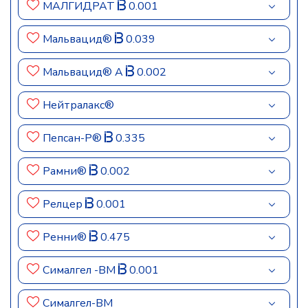
МАЛГИДРАТ
0.001
Мальвацид®
0.039
Мальвацид® А
0.002
Нейтралакс®
Пепсан-Р®
0.335
Рамни®
0.002
Релцер
0.001
Ренни®
0.475
Сималгел -ВМ
0.001
Сималгел-ВМ