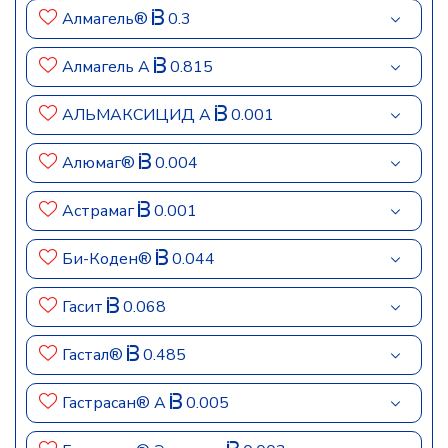
Алмагель®
0.3
Алмагель А
0.815
АЛЬМАКСИЦИД А
0.001
Алюмаг®
0.004
Астрамаг
0.001
Би-Коден®
0.044
Гасит
0.068
Гастал®
0.485
Гастрасан® А
0.005