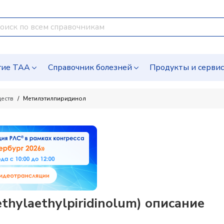
гие ТАА
Справочник болезней
Продукты и серви
ществ
Метилэтилпиридинол
hylaethylpiridinolum) описание