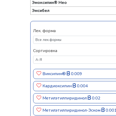
Эмоксипин® Нео
Эмсибел
Лек. форма
Сортировка
Виксипин®
0.009
Кардиоксипин
0.004
Метилэтилпиридинол
0.02
Метилэтилпиридинол-Эском
0.00