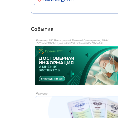
События
Реклама: ИП Вышковский Евгений Геннадьевич, ИНН
770406387105, erid=F7NfYUJCUneP5W78VwNF
Реклама