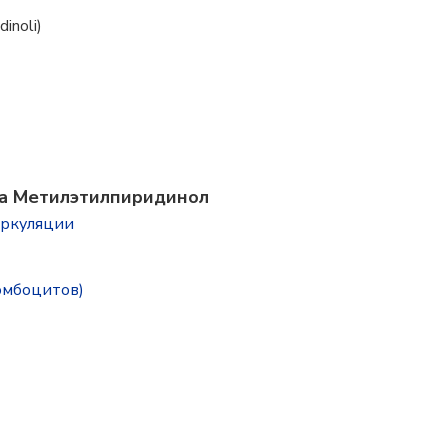
inoli)
ва Метилэтилпиридинол
иркуляции
омбоцитов)