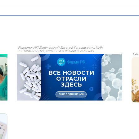
Реклама: ИП Вышковский Евгений Геннадьевич, ИНН
770406387105, erid=F7NfYUJCUneP5W79xufv
Рек