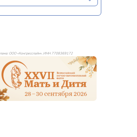
лама: ООО «Конгресслайн», ИНН 7708369172