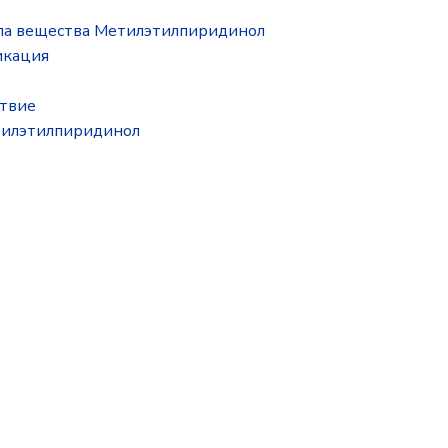
ппа вещества Метилэтилпиридинол
икация
ствие
тилэтилпиридинол