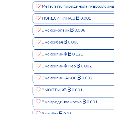
Метилэтилпиридинола гидрохлори
НОРДСИПИН-СЗ
0.001
Эмокси-оптик
0.006
Эмоксибел
0.006
Эмоксипин®
0.121
Эмоксипин® Нео
0.002
Эмоксипин-АКОС
0.002
ЭМОПТИК®
0.001
Эмпиридинол космо
0.001
Эмсибел
0.01