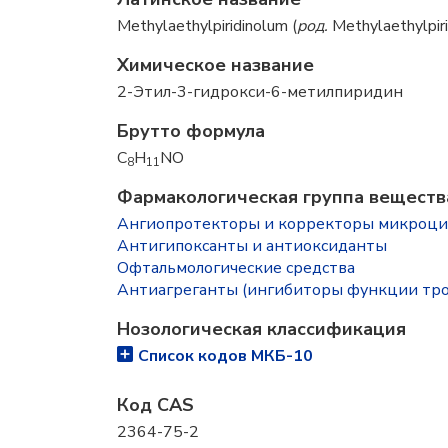
Methylaethylpiridinolum (
род.
Methylaethylpirid
Химическое название
2-Этил-3-гидрокси-6-метилпиридин
Брутто формула
C
H
NO
8
11
Фармакологическая группа вещест
Ангиопротекторы и корректоры микроц
Антигипоксанты и антиоксиданты
Офтальмологические средства
Антиагреганты (ингибиторы функции тр
Нозологическая классификация
Список кодов МКБ-10
Код CAS
2364-75-2