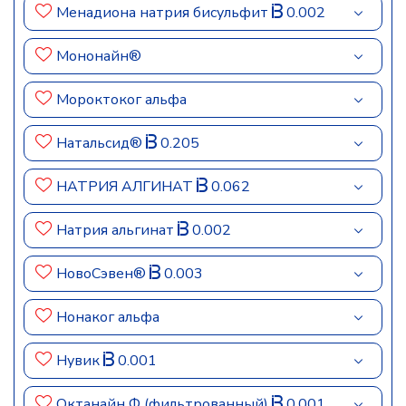
Менадиона натрия бисульфит
0.002
Мононайн®
Мороктоког альфа
Натальсид®
0.205
НАТРИЯ АЛГИНАТ
0.062
Натрия альгинат
0.002
НовоСэвен®
0.003
Нонаког альфа
Нувик
0.001
Октанайн Ф (фильтрованный)
0.001