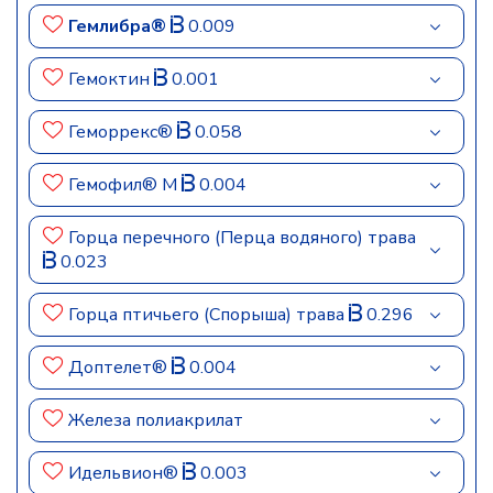
Гемлибра®
0.009
Гемоктин
0.001
Геморрекс®
0.058
Гемофил® М
0.004
Горца перечного (Перца водяного) трава
0.023
Горца птичьего (Спорыша) трава
0.296
Доптелет®
0.004
Железа полиакрилат
Идельвион®
0.003