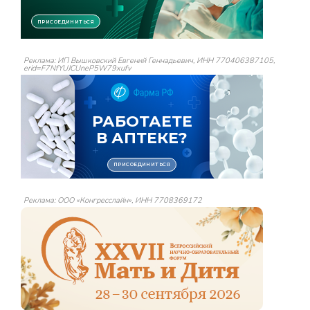
Реклама: ИП Вышковский Евгений Геннадьевич, ИНН 770406387105,
erid=F7NfYUJCUneP5W79xufv
Реклама: ООО «Конгресслайн», ИНН 7708369172