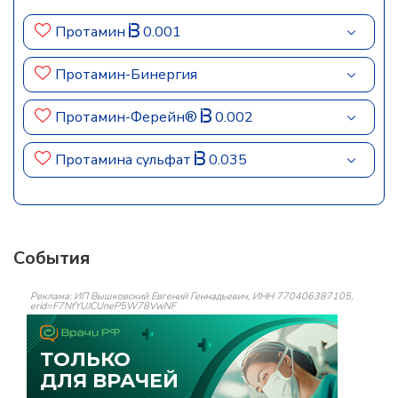
Протамин
0.001
Протамин-Бинергия
Протамин-Ферейн®
0.002
Протамина сульфат
0.035
События
Реклама: ИП Вышковский Евгений Геннадьевич, ИНН 770406387105,
erid=F7NfYUJCUneP5W78VwNF