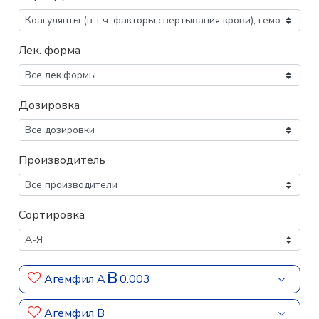
Лек. форма
Дозировка
Производитель
Сортировка
Агемфил А
0.003
Агемфил В