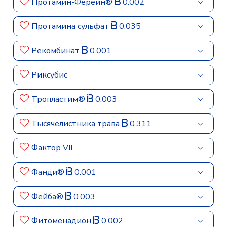
Протамин-Ферейн®
0.002
Протамина сульфат
0.035
Рекомбинат
0.001
Риксубис
Тропластим®
0.003
Тысячелистника трава
0.311
Фактор VII
Фанди®
0.001
Фейба®
0.003
Фитоменадион
0.002