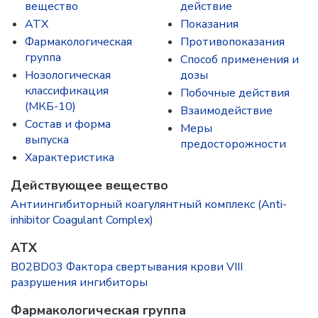
вещество
действие
ATX
Показания
Фармакологическая
Противопоказания
группа
Способ применения и
Нозологическая
дозы
классификация
Побочные действия
(МКБ-10)
Взаимодействие
Состав и форма
Меры
выпускa
предосторожности
Характеристика
Действующее вещество
Антиингибиторный коагулянтный комплекс (Anti-
inhibitor Coagulant Complex)
ATX
B02BD03 Фактора свертывания крови VIII
разрушения ингибиторы
Фармакологическая группа