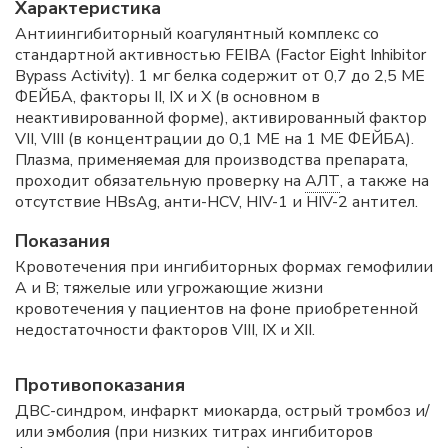
Характеристика
Антиингибиторный коагулянтный комплекс со
стандартной активностью FEIBA (Factor Eight Inhibitor
Bypass Activity). 1 мг белка содержит от 0,7 до 2,5 МЕ
ФЕЙБА, факторы II, IX и X (в основном в
неактивированной форме), активированный фактор
VII, VIII (в концентрации до 0,1 МЕ на 1 МЕ ФЕЙБА).
Плазма, применяемая для производства препарата,
проходит обязательную проверку на
АЛТ
, а также на
отсутствие HBsAg, анти-HCV, HIV-1 и HIV-2 антител.
Показания
Кровотечения при ингибиторных формах гемофилии
A и B; тяжелые или угрожающие жизни
кровотечения у пациентов на фоне приобретенной
недостаточности факторов VIII, IX и XII.
Противопоказания
ДВС-синдром, инфаркт миокарда, острый тромбоз и/
или эмболия (при низких титрах ингибиторов