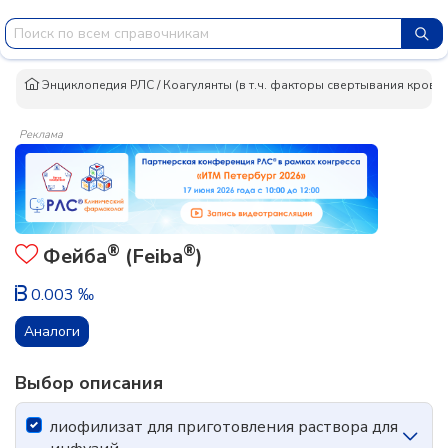
Энциклопедия РЛС
/
Коагулянты (в т.ч. факторы свертывания крови)
Реклама
®
®
Фейба
(Feiba
)
0.003 ‰
Аналоги
Выбор описания
лиофилизат для приготовления раствора для