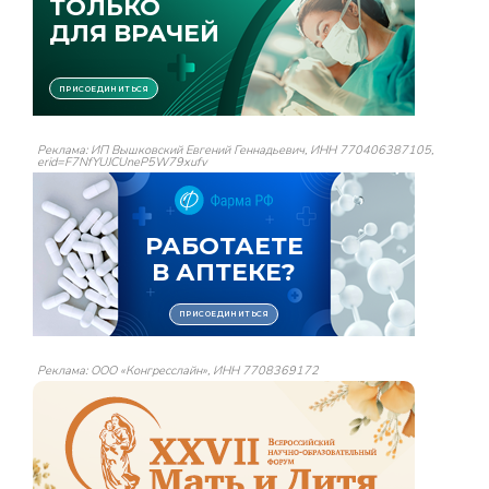
Реклама: ИП Вышковский Евгений Геннадьевич, ИНН 770406387105,
erid=F7NfYUJCUneP5W79xufv
Реклама: ООО «Конгресслайн», ИНН 7708369172