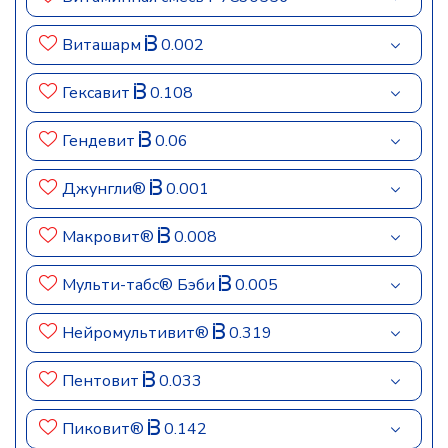
Виташарм
0.002
Гексавит
0.108
Гендевит
0.06
Джунгли®
0.001
Макровит®
0.008
Мульти-табс® Бэби
0.005
Нейромультивит®
0.319
Пентовит
0.033
Пиковит®
0.142