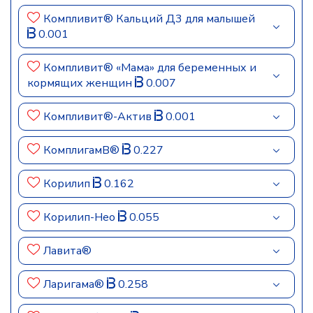
Компливит® Кальций Д3 для малышей
0.001
Компливит® «Мама» для беременных и
кормящих женщин
0.007
Компливит®-Актив
0.001
КомплигамB®
0.227
Корилип
0.162
Корилип-Нео
0.055
Лавита®
Ларигама®
0.258