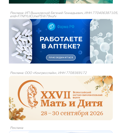
Реклама: ИП Вышковский Евгений Геннадьевич, ИНН 770406387105,
erid=F7NfYUJCUneP5W79xufv
Реклама: ООО «Конгресслайн», ИНН 7708369172
Реклама