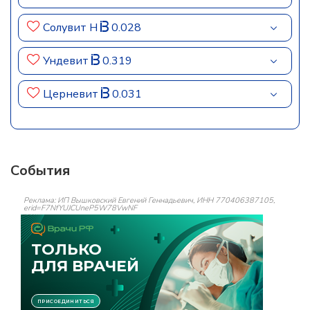
Солувит Н
0.028
Ундевит
0.319
Церневит
0.031
События
Реклама: ИП Вышковский Евгений Геннадьевич, ИНН 770406387105,
erid=F7NfYUJCUneP5W78VwNF