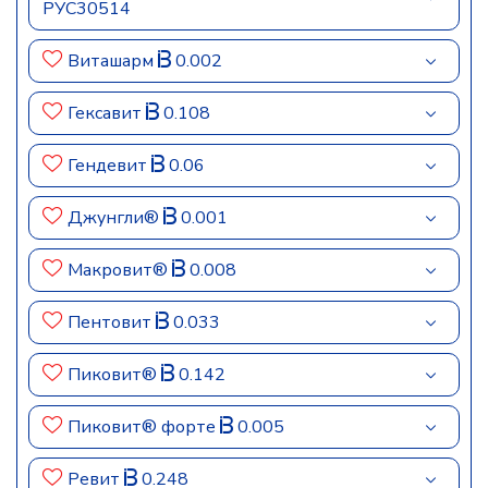
РУС30514
Виташарм
0.002
Гексавит
0.108
Гендевит
0.06
Джунгли®
0.001
Макровит®
0.008
Пентовит
0.033
Пиковит®
0.142
Пиковит® форте
0.005
Ревит
0.248