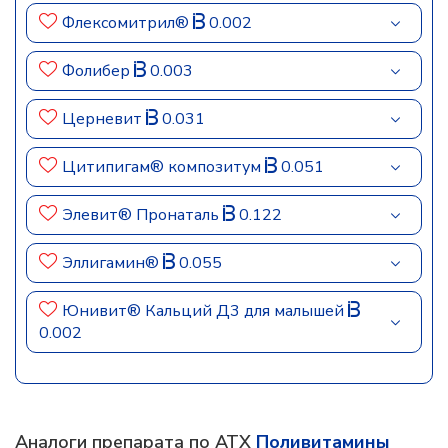
Флексомитрил®
0.002
Фолибер
0.003
Церневит
0.031
Цитипигам® композитум
0.051
Элевит® Пронаталь
0.122
Эллигамин®
0.055
Юнивит® Кальций Д3 для малышей
0.002
Аналоги препарата по АТХ
Поливитамины