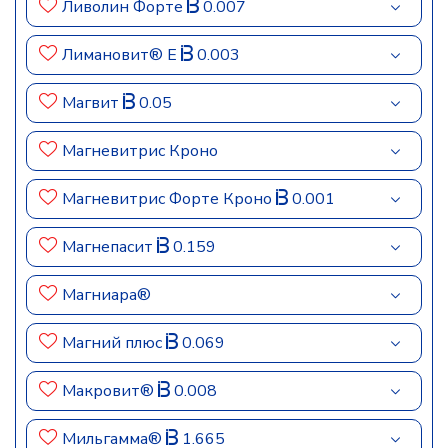
Ливолин Форте
0.007
Лимановит® Е
0.003
Магвит
0.05
Магневитрис Кроно
Магневитрис Форте Кроно
0.001
Магнепасит
0.159
Магниара®
Магний плюс
0.069
Макровит®
0.008
Мильгамма®
1.665