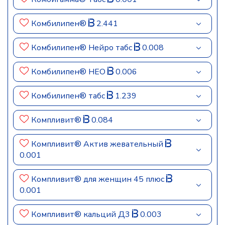
Комбилипен®
2.441
Комбилипен® Нейро табс
0.008
Комбилипен® НЕО
0.006
Комбилипен® табс
1.239
Компливит®
0.084
Компливит® Актив жевательный
0.001
Компливит® для женщин 45 плюс
0.001
Компливит® кальций Д3
0.003