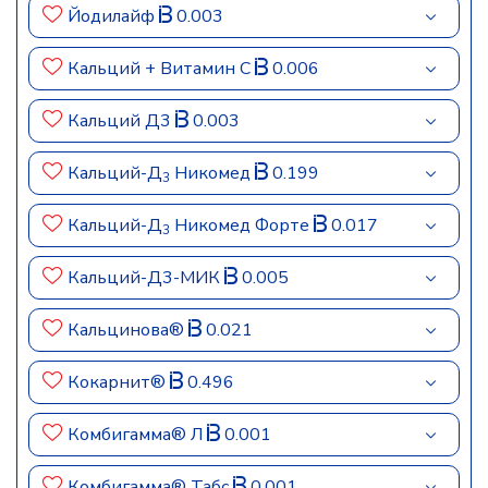
Йодилайф
0.003
Кальций + Витамин C
0.006
Кальций Д3
0.003
Кальций-Д
Никомед
0.199
3
Кальций-Д
Никомед Форте
0.017
3
Кальций-Д3-МИК
0.005
Кальцинова®
0.021
Кокарнит®
0.496
Комбигамма® Л
0.001
Комбигамма® Табс
0.001