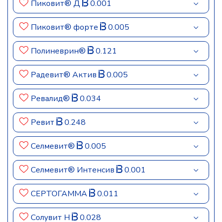
Пиковит® Д
0.001
Пиковит® форте
0.005
Полиневрин®
0.121
Радевит® Актив
0.005
Ревалид®
0.034
Ревит
0.248
Селмевит®
0.005
Селмевит® Интенсив
0.001
СЕРТОГАММА
0.011
Солувит Н
0.028