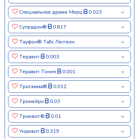
Специальное драже Мерц
0.023
Супрадин®
0.817
Тауфон® Табс Лютеин
Теравит
0.003
Теравит Тоник
0.001
Тригамма®
0.012
Тринейро
0.03
Триовит®
0.01
Ундевит
0.319