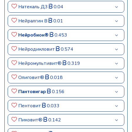
Натекаль Д3
0.04
Нейралгин В
0.01
Нейробион®
0.453
Нейродикловит
0.574
Нейромультивит®
0.319
Олиговит®
0.018
Пантовигар
0.156
Пентовит
0.033
Пиковит®
0.142