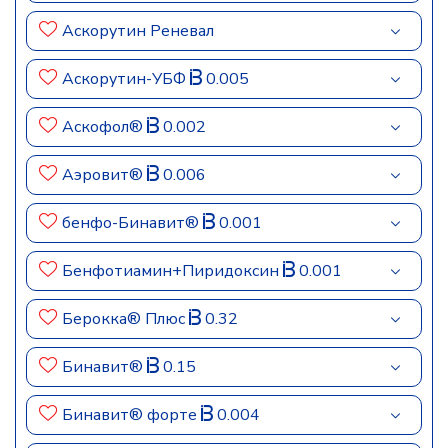
Аскорутин Реневал
Аскорутин-УБФ
0.005
Аскофол®
0.002
Аэровит®
0.006
бенфо-Бинавит®
0.001
Бенфотиамин+Пиридоксин
0.001
Берокка® Плюс
0.32
Бинавит®
0.15
Бинавит® форте
0.004